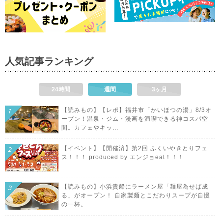
人気記事ランキング
24時間
週間
3ヶ月
【読みもの】【レポ】福井市「かいほつの湯」8/3オ
ープン！温泉・ジム・漫画を満喫できる神コスパ空
間。カフェやキッ...
【イベント】【開催済】第2回 ふくいやきとりフェ
ス！！！ produced by エンジョeat！！！
【読みもの】小浜貴船にラーメン屋「麺屋為せば成
る」がオープン！ 自家製麺とこだわりスープが自慢
の一杯。