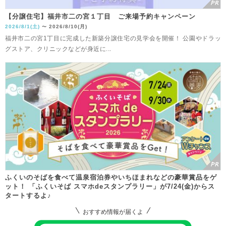
【分譲住宅】福井市二の宮１丁目 ご来場予約キャンペーン
2026/8/1(土)
2026/8/10(月)
〜
福井市二の宮1丁目に完成した新築分譲住宅の見学会を開催！ 公園やドラッ
グストア、クリニックなどが身近に...
ふくいのそばを食べて温泉宿泊券やいちほまれなどの豪華賞品をゲ
ット！ 「ふくいそば スマホdeスタンプラリー」が7/24(金)からス
タートするよ♪
おすすめ情報が届くよ