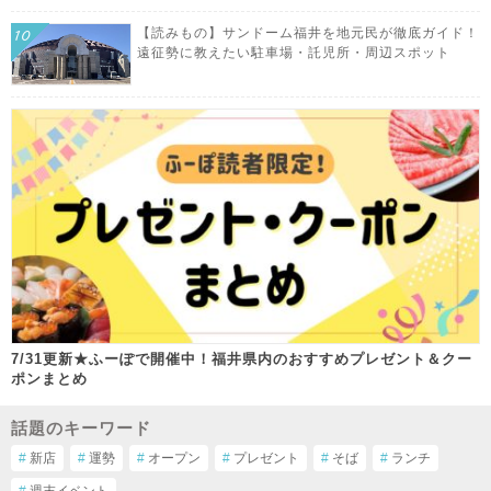
【読みもの】サンドーム福井を地元民が徹底ガイド！
遠征勢に教えたい駐車場・託児所・周辺スポット
7/31更新★ふーぽで開催中！福井県内のおすすめプレゼント＆クー
ポンまとめ
話題のキーワード
#
新店
#
運勢
#
オープン
#
プレゼント
#
そば
#
ランチ
#
週末イベント