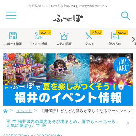
毎日発信！ふくいの旬な街ネタ&おでかけ情報ポータル
スポット
情報
イベント
情報
人気の記事
グルメ
読みもの
イベント
【開催済】どんどん算数が楽しくなるワークショップ
☃ ☂ 福井県内の屋内あそび場まとめ。雨でもへっちゃら、
元気に遊ぼう♪ ☂ ☃
2025/6/7(土)
〜
2025/9/6(土)