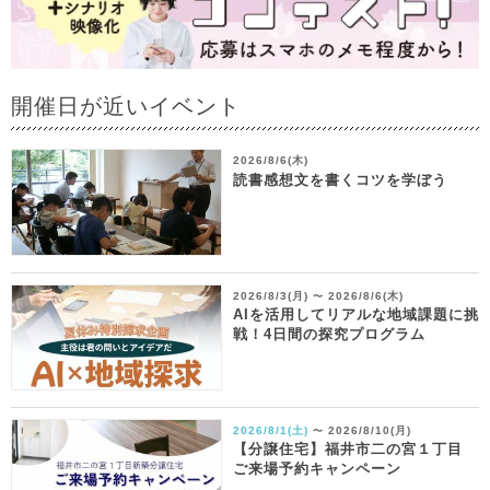
開催日が近いイベント
2026/8/6(木)
読書感想文を書くコツを学ぼう
2026/8/3(月)
2026/8/6(木)
〜
AIを活用してリアルな地域課題に挑
戦！4日間の探究プログラム
2026/8/1(土)
2026/8/10(月)
〜
【分譲住宅】福井市二の宮１丁目
ご来場予約キャンペーン