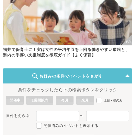
福井で保育士に！実は女性の平均年収を上回る働きやすい環境と、
県内の手厚い支援制度を徹底ガイド【ふく保育】
お好みの条件でイベントをさがす
条件をチェックしたら下の検索ボタンをクリック
開催中
1週間以内
今月
来月
のみ
土日・祝
日付をえらぶ
〜
開催済みのイベントも表示する