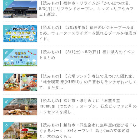
【読みもの】福井市・リライムが「かいほつの湯」
8/3(月)にリブランドオープン。キッズエリアやカフ
ェも新設。
【読みもの】【2026年版】福井のレジャープールま
とめ。ウォータースライダー＆流れるプールを徹底ガ
イド。
【読みもの】【8/1(土)～8/2(日)】福井県内のイベン
トまとめ
【読みもの】【穴場ランチ】春江で見つけた隠れ家。
「軽食喫茶 來(KURU)」の日替わりランチがおいしく
て、また食...
【読みもの】福井市・県庁近くに「石窯食堂
Tsumugi（つむぎ）」オープン。石窯ピッツァと和の
エッセンスを楽し...
【読みもの】越前市・武生楽市に無料屋内遊び場「ら
くまるパーク」8/4オープン！ 高さ6mの立体迷路
と、木のぬくも...