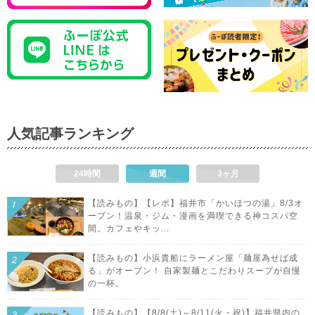
人気記事ランキング
24時間
週間
3ヶ月
【読みもの】【レポ】福井市「かいほつの湯」8/3オ
ープン！温泉・ジム・漫画を満喫できる神コスパ空
間。カフェやキッ...
【読みもの】小浜貴船にラーメン屋「麺屋為せば成
る」がオープン！ 自家製麺とこだわりスープが自慢
の一杯。
【読みもの】【8/8(土)～8/11(火・祝)】福井県内の