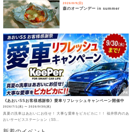
2026/8/9(日)
森のオープンデー in summer
《あおいSSお客様感謝祭》愛車リフレッシュキャンペーン開催中
2026/7/1(水)
2026/9/30(水)
〜
真夏の洗車はあおいにお任せ！ 大事な愛車をピカピカに！！ 福井県内のあ
おいサービスステーション（SS...
新着のイベント