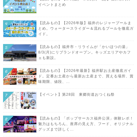
イベントまとめ
【読みもの】【2026年版】福井のレジャープールま
とめ。ウォータースライダー＆流れるプールを徹底ガ
イド。
【読みもの】福井市・リライムが「かいほつの湯」
8/3(月)にリブランドオープン。キッズエリアやカフ
ェも新設。
【読みもの】【2026年最新】福井駅お土産徹底ガイ
ド。定番お土産から最新お土産まで、買える場所、賞
味期限、値段、...
【イベント】第28回 東郷街道おつくね祭
【読みもの】「ポップサーカス福井公演」体験レポ！
魅力はもちろん、座席の見え方、フード、オリジナル
グッズまで詳しく...