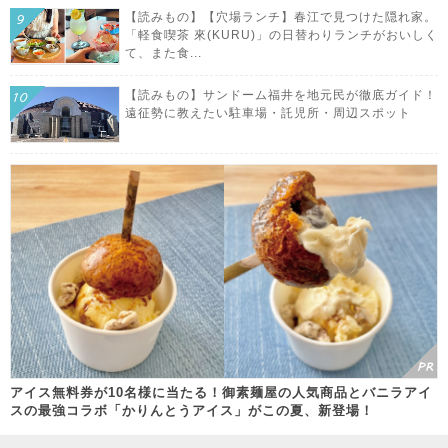
【読みもの】【穴場ランチ】春江で見つけた隠れ家。
「軽食喫茶 來(KURU)」の日替わりランチがおいしく
て、また食...
【読みもの】サンドーム福井を地元民が徹底ガイド！
遠征勢に教えたい駐車場・託児所・周辺スポット
アイス無料券が10名様に当たる！御素麺屋の人気商品とバニラアイ
スの最強コラボ「かりんとうアイス」がこの夏、新登場！