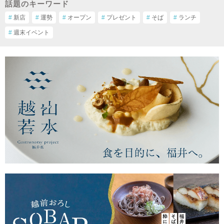
話題のキーワード
#
新店
#
運勢
#
オープン
#
プレゼント
#
そば
#
ランチ
#
週末イベント