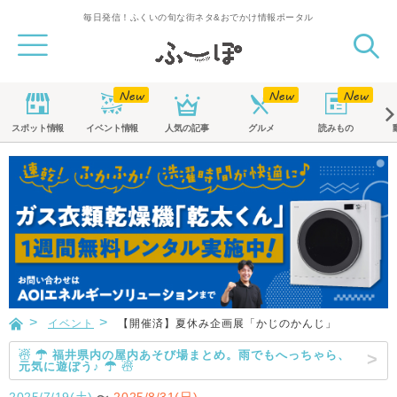
毎日発信！ふくいの旬な街ネタ&おでかけ情報ポータル
スポット
情報
イベント
情報
人気の記事
グルメ
読みもの
イベント
【開催済】夏休み企画展「かじのかんじ」
☃ ☂ 福井県内の屋内あそび場まとめ。雨でもへっちゃら、
元気に遊ぼう♪ ☂ ☃
2025/7/19(土)
〜
2025/8/31(日)