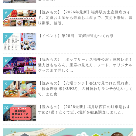
【読みもの】【2026年最新】福井駅お土産徹底ガイ
ド。定番お土産から最新お土産まで、買える場所、賞
味期限、値段、...
【イベント】第28回 東郷街道おつくね祭
【読みもの】「ポップサーカス福井公演」体験レポ！
魅力はもちろん、座席の見え方、フード、オリジナル
グッズまで詳しく...
【読みもの】【穴場ランチ】春江で見つけた隠れ家。
「軽食喫茶 來(KURU)」の日替わりランチがおいしく
て、また食...
【読みもの】【2026最新】福井駅西口の駐車場おす
すめ27選！安くて近い場所を徹底調査しました。