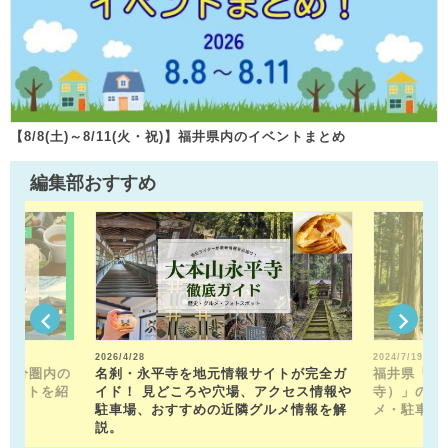
【8/8(土)～8/11(火・祝)】福井県内のイベントまとめ
編集部おすすめ
2026/4/28
2024/7/19
15分圏内の
名刹・永平寺を地元情報サイトが完全ガ
福井県「平
ポットを紹
イド！ 見どころや穴場、アクセス情報や
寺）」の見
駐車場、おすすめの近隣グルメ情報を解
メ・駐車場
説。