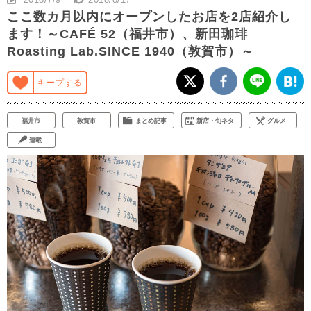
ここ数カ月以内にオープンしたお店を2店紹介し
ます！～CAFÉ 52（福井市）、新田珈琲
Roasting Lab.SINCE 1940（敦賀市）～
キープする
福井市
敦賀市
まとめ記事
新店・旬ネタ
グルメ
連載