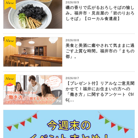
2026/8/9
磯の香りで広がるおろしそばの愉し
み。福井市・見吉屋の「岩のりおろ
しそば」【ローカル食遺産】
2026/8/8
美食と美酒に癒やされて気ままに過
ごす上質な時間。福井市の「まちの
都」。
2026/8/7
【プレゼント付】リアルなご意見聞
かせて！福井にお住まいの方への
「働き方」に関するアンケート《9/
6(...