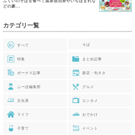
ふくいのそばを食べて温泉宿泊券やいちほまれな
どの豪...
カテゴリ一覧
そば
すべて
特集
まとめ記事
ボーナス記事
新店・旬ネタ
ふーぽ編集部
グルメ
文化系
エンタメ
ライフ
おでかけ
子育て
イベント