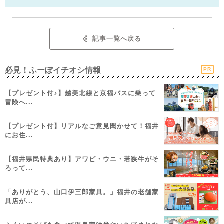
記事一覧へ戻る
必見！ふーぽイチオシ情報
PR
【プレゼント付♪】越美北線と京福バスに乗って
冒険へ...
【プレゼント付】リアルなご意見聞かせて！福井
にお住...
【福井県民特典あり】アワビ・ウニ・若狭牛がそ
ろって...
「ありがとう、山口伊三郎家具。」福井の老舗家
具店が...