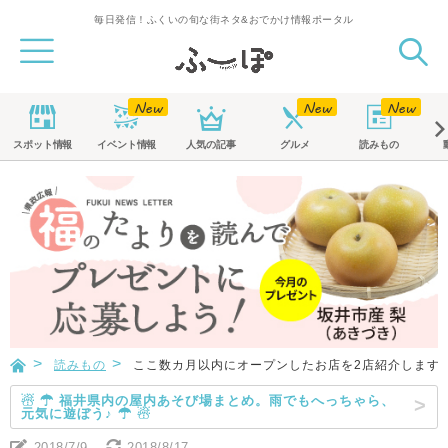
毎日発信！ふくいの旬な街ネタ&おでかけ情報ポータル
スポット
情報
イベント
情報
人気の記事
グルメ
読みもの
読みもの
ここ数カ月以内にオープンしたお店を2店紹介します！～CAF
☃ ☂ 福井県内の屋内あそび場まとめ。雨でもへっちゃら、
元気に遊ぼう♪ ☂ ☃
2018/7/9
2018/8/17