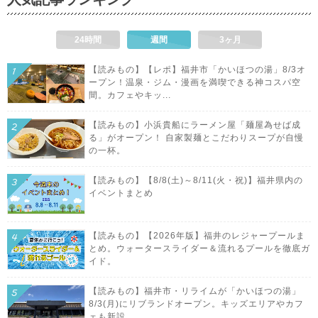
24時間
週間
3ヶ月
【読みもの】【レポ】福井市「かいほつの湯」8/3オ
ープン！温泉・ジム・漫画を満喫できる神コスパ空
間。カフェやキッ...
【読みもの】小浜貴船にラーメン屋「麺屋為せば成
る」がオープン！ 自家製麺とこだわりスープが自慢
の一杯。
【読みもの】【8/8(土)～8/11(火・祝)】福井県内の
イベントまとめ
【読みもの】【2026年版】福井のレジャープールま
とめ。ウォータースライダー＆流れるプールを徹底ガ
イド。
【読みもの】福井市・リライムが「かいほつの湯」
8/3(月)にリブランドオープン。キッズエリアやカフ
ェも新設。