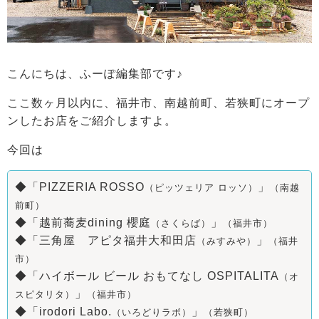
こんにちは、ふーぽ編集部です♪
ここ数ヶ月以内に、福井市、南越前町、若狭町にオープ
ンしたお店をご紹介しますよ。
今回は
◆「PIZZERIA ROSSO
」
（ピッツェリア ロッソ）
（南越
前町）
◆「越前蕎麦dining 櫻庭
」
（さくらば）
（福井市）
◆「三角屋 アピタ福井大和田店
」
（みすみや）
（福井
市）
◆「ハイボール ビール おもてなし OSPITALITA
（オ
」
スピタリタ）
（福井市）
◆「irodori Labo.
」
（いろどりラボ）
（若狭町）