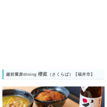
櫻庭
越前蕎麦dining
（さくらば）
【福井市】