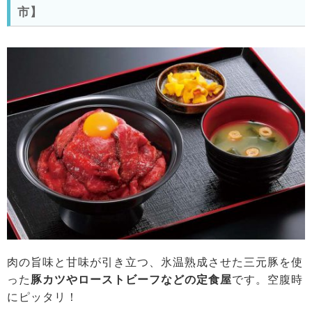
市】
肉の旨味と甘味が引き立つ、氷温熟成させた三元豚を使
った
豚カツやローストビーフなどの定食屋
です。空腹時
にピッタリ！