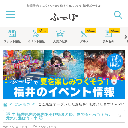
毎日発信！ふくいの旬な街ネタ&おでかけ情報ポータル
スポット
情報
イベント
情報
人気の記事
グルメ
読みもの
読みもの
ここ最近オープンしたお店を5店紹介します！～PIZZERIA R
☃ ☂ 福井県内の屋内あそび場まとめ。雨でもへっちゃら、
元気に遊ぼう♪ ☂ ☃
2019/4/13
2021/2/12