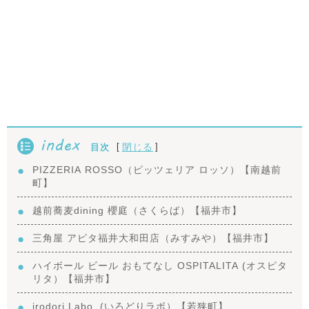
index
[
]
閉じる
目次
PIZZERIA ROSSO（ピッツェリア ロッソ）【南越前
町】
越前蕎麦dining 櫻庭（さくらば）【福井市】
三角屋 アピタ福井大和田店（みすみや）【福井市】
ハイボール ビール おもてなし OSPITALITA (オスピタ
リタ）【福井市】
irodori Labo. (いろどりラボ）【若狭町】