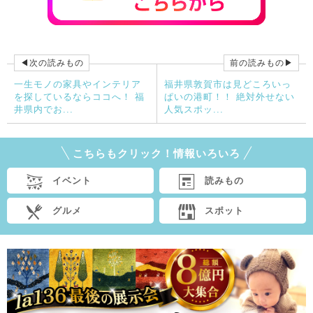
◀次の読みもの
前の読みもの▶
一生モノの家具やインテリア
福井県敦賀市は見どころいっ
を探しているならココへ！ 福
ぱいの港町！！ 絶対外せない
井県内でお...
人気スポッ...
こちらもクリック！情報いろいろ
イベント
読みもの
グルメ
スポット