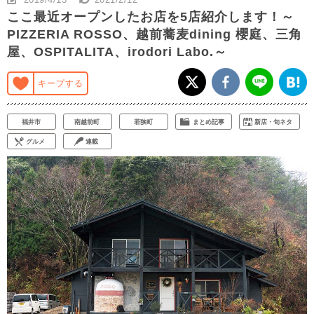
ここ最近オープンしたお店を5店紹介します！～
PIZZERIA ROSSO、越前蕎麦dining 櫻庭、三角
屋、OSPITALITA、irodori Labo.～
キープする
福井市
南越前町
若狭町
まとめ記事
新店・旬ネタ
グルメ
連載