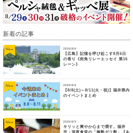
新着の記事
2026/8/6
【広島】記憶を呼び起こす8月6日
の香り《街角リレーエッセイ 第16
レーン》
2026/8/6
【8/8(土)～8/11(火・祝)】福井県内
のイベントまとめ
2026/8/5
キリッと爽やか心まで潤す。福井
市・深夜食堂の「梅酢ガリ酎」【あ