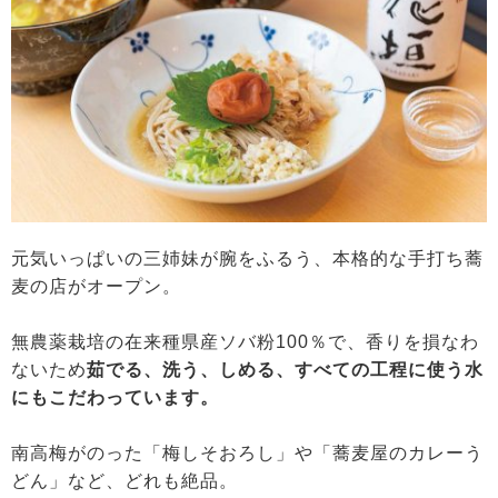
元気いっぱいの三姉妹が腕をふるう、本格的な手打ち蕎
麦の店がオープン。
無農薬栽培の在来種県産ソバ粉100％で、香りを損なわ
ないため
茹でる、洗う、しめる、すべての工程に使う水
にもこだわっています。
南高梅がのった「梅しそおろし」や「蕎麦屋のカレーう
どん」など、どれも絶品。