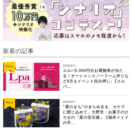
新着の記事
2026/8/7
エルパ2,000円分お買物券が当た
る！オーシャンスノードーム作りな
ど8月もイベント目白押し♪【エル
パ...
2026/8/7
“星のまち”のきらめきを、カケラ
に閉じ込めて。大野市・お菓子のひ
ろせの「星の宝石箱」【福井メイド
の手...