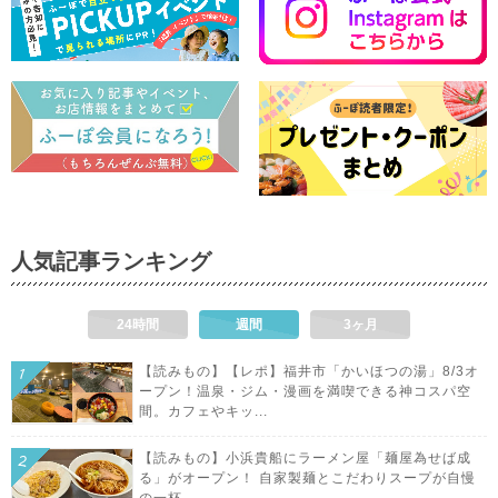
人気記事ランキング
24時間
週間
3ヶ月
【読みもの】【レポ】福井市「かいほつの湯」8/3オ
ープン！温泉・ジム・漫画を満喫できる神コスパ空
間。カフェやキッ...
【読みもの】小浜貴船にラーメン屋「麺屋為せば成
る」がオープン！ 自家製麺とこだわりスープが自慢
の一杯。