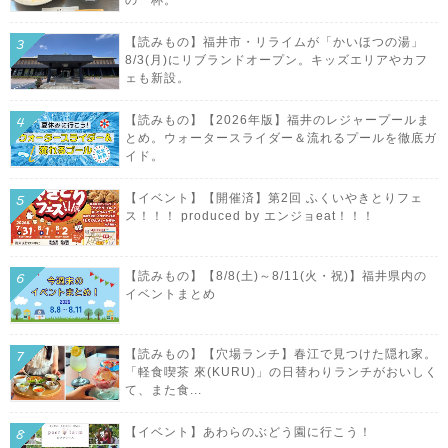
【読みもの】福井市・リライムが「かいほつの湯」
8/3(月)にリブランドオープン。キッズエリアやカフ
ェも新設。
【読みもの】【2026年版】福井のレジャープールま
とめ。ウォータースライダー＆流れるプールを徹底ガ
イド。
【イベント】【開催済】第2回 ふくいやきとりフェ
ス！！！ produced by エンジョeat！！！
【読みもの】【8/8(土)～8/11(火・祝)】福井県内の
イベントまとめ
【読みもの】【穴場ランチ】春江で見つけた隠れ家。
「軽食喫茶 來(KURU)」の日替わりランチがおいしく
て、また食...
【イベント】あわらのぶどう園に行こう！