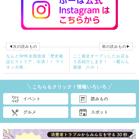
◀次の読みもの
前の読みもの▶
なんとNHK全国放送「歴史秘
ここ最近オープンしたお店を
話ヒストリア」出演！！ ライ
３店紹介します！ ～暖らん
オン大将...
酒場 八や（...
こちらもクリック！情報いろいろ
イベント
読みもの
グルメ
スポット