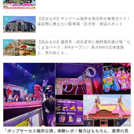
【読みもの】サンドーム福井を地元民が徹底ガイド！
遠征勢に教えたい駐車場・託児所・周辺スポット
【読みもの】越前市・武生楽市に無料屋内遊び場「ら
くまるパーク」8/4オープン！ 高さ6mの立体迷路
と、木のぬくも...
「ポップサーカス福井公演」体験レポ！魅力はもちろん、座席の見