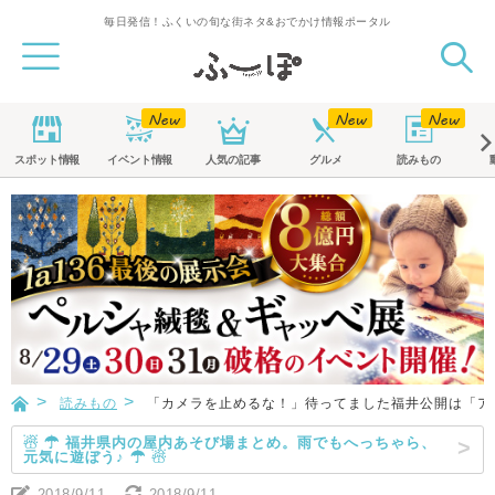
毎日発信！ふくいの旬な街ネタ&おでかけ情報ポータル
スポット
情報
イベント
情報
人気の記事
グルメ
読みもの
読みもの
「カメラを止めるな！」待ってました福井公開は「ア
☃ ☂ 福井県内の屋内あそび場まとめ。雨でもへっちゃら、
元気に遊ぼう♪ ☂ ☃
2018/9/11
2018/9/11