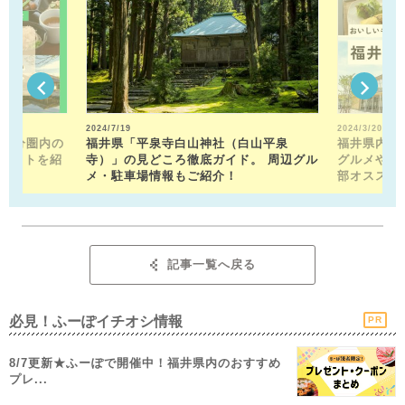
2024/7/19
2024/3/20
15分圏内の
福井県「平泉寺白山神社（白山平泉
福井県内の
ポットを紹
寺）」の見どころ徹底ガイド。 周辺グル
グルメや近
メ・駐車場情報もご紹介！
部オススメ
記事一覧へ戻る
必見！ふーぽイチオシ情報
PR
8/7更新★ふーぽで開催中！福井県内のおすすめ
プレ...