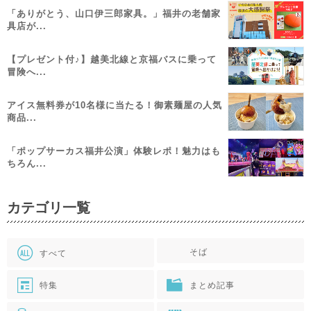
「ありがとう、山口伊三郎家具。」福井の老舗家
具店が...
【プレゼント付♪】越美北線と京福バスに乗って
冒険へ...
アイス無料券が10名様に当たる！御素麺屋の人気
商品...
「ポップサーカス福井公演」体験レポ！魅力はも
ちろん...
カテゴリ一覧
そば
すべて
特集
まとめ記事