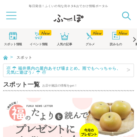
毎日発信！ふくいの旬な街ネタ&おでかけ情報ポータル
スポット
情報
イベント
情報
人気の記事
グルメ
読みもの
スポット
☃ ☂ 福井県内の屋内あそび場まとめ。雨でもへっちゃら、
元気に遊ぼう♪ ☂ ☃
スポット一覧
お店や施設の情報をget！