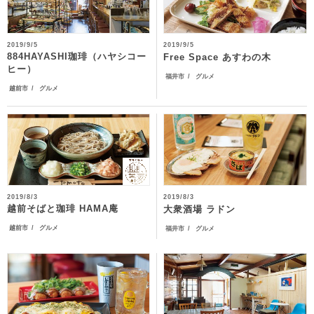
2019/9/5
2019/9/5
884HAYASHI珈琲（ハヤシコー
Free Space あすわの木
ヒー）
福井市
グルメ
越前市
グルメ
2019/8/3
2019/8/3
越前そばと珈琲 HAMA庵
大衆酒場 ラドン
越前市
グルメ
福井市
グルメ