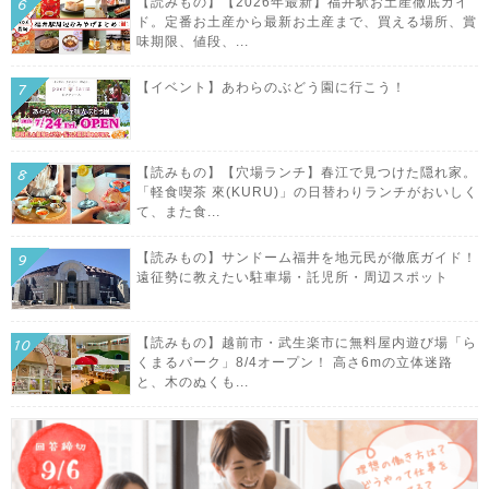
【読みもの】【2026年最新】福井駅お土産徹底ガイ
ド。定番お土産から最新お土産まで、買える場所、賞
味期限、値段、...
【イベント】あわらのぶどう園に行こう！
【読みもの】【穴場ランチ】春江で見つけた隠れ家。
「軽食喫茶 來(KURU)」の日替わりランチがおいしく
て、また食...
【読みもの】サンドーム福井を地元民が徹底ガイド！
遠征勢に教えたい駐車場・託児所・周辺スポット
【読みもの】越前市・武生楽市に無料屋内遊び場「ら
くまるパーク」8/4オープン！ 高さ6mの立体迷路
と、木のぬくも...