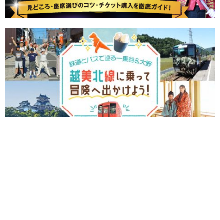
【プレゼント付♪】越美北線と京福バスに乗って冒険へ出かけよう
～一乗谷朝倉氏遺跡と大野城下町で400年前の戦国時代へタイムト
ラベル～