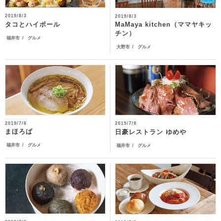
2019/8/3
2019/8/3
MaMaya kitchen（ママヤキッ
タコとハイボール
チン）
福井市
グルメ
大野市
グルメ
2019/7/8
2019/7/8
まほろば
日豪レストラン ゆめや
福井市
グルメ
福井市
グルメ