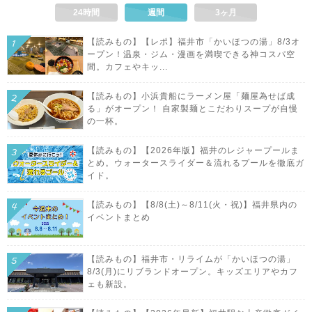
24時間
週間
3ヶ月
【読みもの】【レポ】福井市「かいほつの湯」8/3オ
ープン！温泉・ジム・漫画を満喫できる神コスパ空
間。カフェやキッ...
【読みもの】小浜貴船にラーメン屋「麺屋為せば成
る」がオープン！ 自家製麺とこだわりスープが自慢
の一杯。
【読みもの】【2026年版】福井のレジャープールま
とめ。ウォータースライダー＆流れるプールを徹底ガ
イド。
【読みもの】【8/8(土)～8/11(火・祝)】福井県内の
イベントまとめ
【読みもの】福井市・リライムが「かいほつの湯」
8/3(月)にリブランドオープン。キッズエリアやカフ
ェも新設。