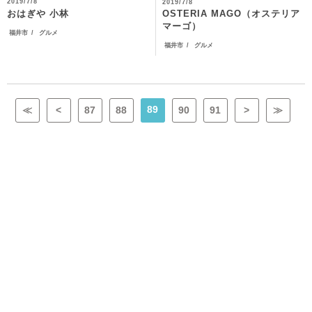
2019/7/8
2019/7/8
OSTERIA MAGO（オステリア
おはぎや 小林
マーゴ）
福井市
グルメ
福井市
グルメ
89
≪
<
87
88
90
91
>
≫