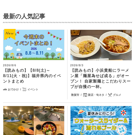
最新の人気記事
2026/8/6
2026/8/3
【読みもの】【8/8(土)～
【読みもの】小浜貴船にラーメ
8/11(火・祝)】福井県内のイベ
ン屋「麺屋為せば成る」がオー
ントまとめ
プン！ 自家製麺とこだわりスー
プが自慢の一杯。
おでかけ
イベント
敦賀市
新店・旬ネタ
グルメ