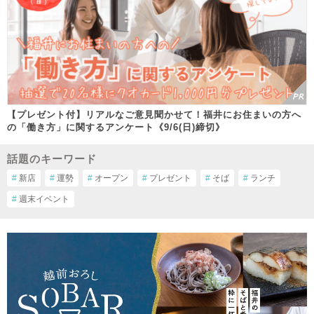
【プレゼント付】リアルなご意見聞かせて！福井にお住まいの方へ
の「働き方」に関するアンケート《9/6(日)締切》
話題のキーワード
#
新店
#
運勢
#
オープン
#
プレゼント
#
そば
#
ランチ
#
週末イベント