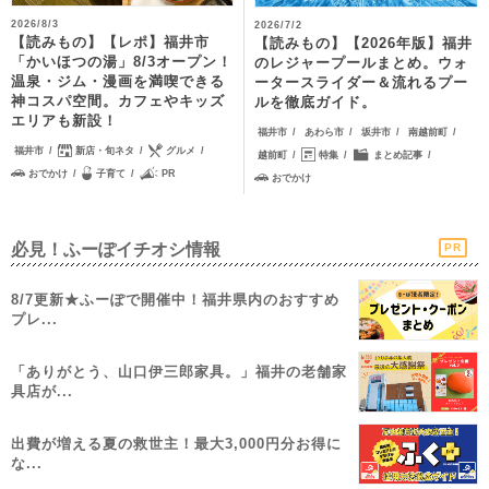
2026/8/3
2026/7/2
【読みもの】【レポ】福井市
【読みもの】【2026年版】福井
「かいほつの湯」8/3オープン！
のレジャープールまとめ。ウォ
温泉・ジム・漫画を満喫できる
ータースライダー＆流れるプー
神コスパ空間。カフェやキッズ
ルを徹底ガイド。
エリアも新設！
福井市
あわら市
坂井市
南越前町
福井市
新店・旬ネタ
グルメ
越前町
特集
まとめ記事
おでかけ
子育て
PR
おでかけ
必見！ふーぽイチオシ情報
PR
8/7更新★ふーぽで開催中！福井県内のおすすめ
プレ...
「ありがとう、山口伊三郎家具。」福井の老舗家
具店が...
出費が増える夏の救世主！最大3,000円分お得に
な...