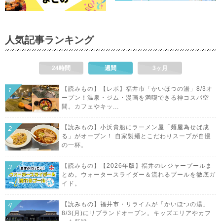
人気記事ランキング
24時間
週間
3ヶ月
【読みもの】【レポ】福井市「かいほつの湯」8/3オ
ープン！温泉・ジム・漫画を満喫できる神コスパ空
間。カフェやキッ...
【読みもの】小浜貴船にラーメン屋「麺屋為せば成
る」がオープン！ 自家製麺とこだわりスープが自慢
の一杯。
【読みもの】【2026年版】福井のレジャープールま
とめ。ウォータースライダー＆流れるプールを徹底ガ
イド。
【読みもの】福井市・リライムが「かいほつの湯」
8/3(月)にリブランドオープン。キッズエリアやカフ