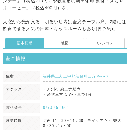
ンデー」（税込210円）や敦賀市の新田珈琲 監修「きらや
まコーヒー」（税込400円）を。
天窓から光が入る、明るい店内は全席テーブル席。2階には
飲食できる人気の部屋・キッズルームもあり(要予約)。
基本情報
地図
いいコメ
基本情報
住所
福井県三方上中郡若狭町三方39-5-3
アクセス
・JR小浜線三方駅内
・若狭三方IC から車で4分
電話番号
0770-45-1661
営業時間
店内 11：30～14：30 テイクアウト 売店
8：30～17：00