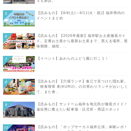
ェも新設。
【読みもの】【8/8(土)～8/11(火・祝)】福井県内の
イベントまとめ
【読みもの】【2026年最新】福井駅お土産徹底ガイ
ド。定番お土産から最新お土産まで、買える場所、賞
味期限、値段、...
【イベント】あわらのぶどう園に行こう！
【読みもの】【穴場ランチ】春江で見つけた隠れ家。
「軽食喫茶 來(KURU)」の日替わりランチがおいしく
て、また食...
【読みもの】サンドーム福井を地元民が徹底ガイド！
遠征勢に教えたい駐車場・託児所・周辺スポット
【読みもの】「ポップサーカス福井公演」体験レポ！