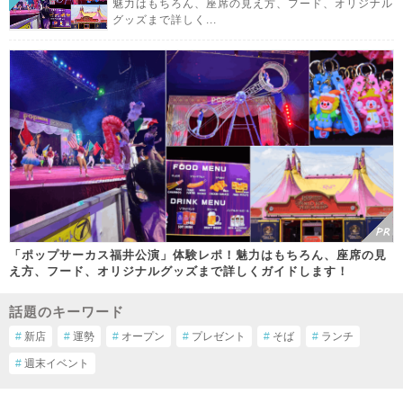
魅力はもちろん、座席の見え方、フード、オリジナル
グッズまで詳しく...
「ポップサーカス福井公演」体験レポ！魅力はもちろん、座席の見
え方、フード、オリジナルグッズまで詳しくガイドします！
話題のキーワード
#
新店
#
運勢
#
オープン
#
プレゼント
#
そば
#
ランチ
#
週末イベント