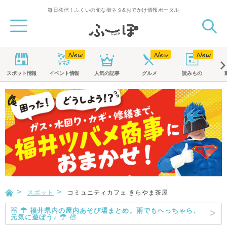
毎日発信！ふくいの旬な街ネタ&おでかけ情報ポータル
スポット
情報
イベント
情報
人気の記事
グルメ
読みもの
スポット
コミュニティカフェ きらやま茶屋
☃ ☂ 福井県内の屋内あそび場まとめ。雨でもへっちゃら、
元気に遊ぼう♪ ☂ ☃