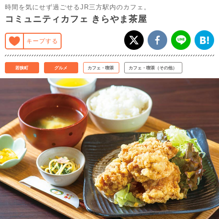
時間を気にせず過ごせるJR三方駅内のカフェ。
コミュニティカフェ きらやま茶屋
キープする
若狭町
グルメ
カフェ・喫茶
カフェ・喫茶（その他）