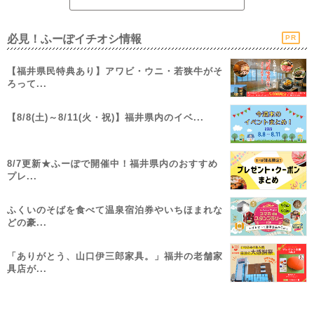
必見！ふーぽイチオシ情報
PR
【福井県民特典あり】アワビ・ウニ・若狭牛がそ
ろって...
【8/8(土)～8/11(火・祝)】福井県内のイベ...
8/7更新★ふーぽで開催中！福井県内のおすすめ
プレ...
ふくいのそばを食べて温泉宿泊券やいちほまれな
どの豪...
「ありがとう、山口伊三郎家具。」福井の老舗家
具店が...