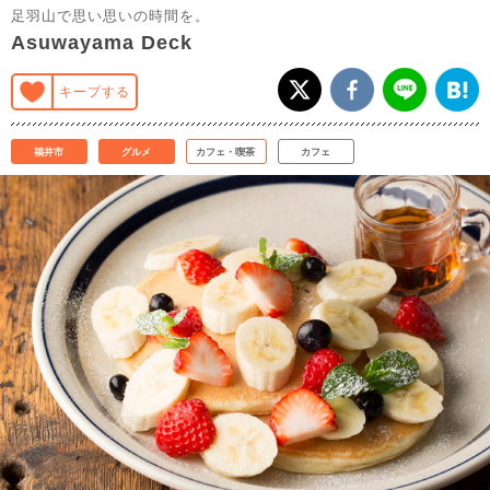
足羽山で思い思いの時間を。
Asuwayama Deck
キープする
福井市
グルメ
カフェ・喫茶
カフェ