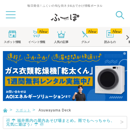
毎日発信！ふくいの旬な街ネタ&おでかけ情報ポータル
スポット
情報
イベント
情報
人気の記事
グルメ
読みもの
スポット
Asuwayama Deck
☃ ☂ 福井県内の屋内あそび場まとめ。雨でもへっちゃら、
元気に遊ぼう♪ ☂ ☃