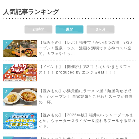
人気記事ランキング
24時間
週間
3ヶ月
【読みもの】【レポ】福井市「かいほつの湯」8/3オ
ープン！温泉・ジム・漫画を満喫できる神コスパ空
間。カフェやキッ...
【イベント】【開催済】第2回 ふくいやきとりフェ
ス！！！ produced by エンジョeat！！！
【読みもの】小浜貴船にラーメン屋「麺屋為せば成
る」がオープン！ 自家製麺とこだわりスープが自慢
の一杯。
【読みもの】【2026年版】福井のレジャープールま
とめ。ウォータースライダー＆流れるプールを徹底ガ
イド。