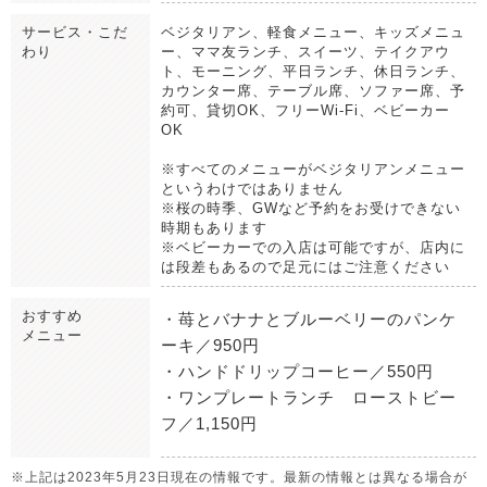
サービス・こだ
ベジタリアン、軽食メニュー、キッズメニュ
わり
ー、ママ友ランチ、スイーツ、テイクアウ
ト、モーニング、平日ランチ、休日ランチ、
カウンター席、テーブル席、ソファー席、予
約可、貸切OK、フリーWi-Fi、ベビーカー
OK
※すべてのメニューがベジタリアンメニュー
というわけではありません
※桜の時季、GWなど予約をお受けできない
時期もあります
※ベビーカーでの入店は可能ですが、店内に
は段差もあるので足元にはご注意ください
おすすめ
・苺とバナナとブルーベリーのパンケ
メニュー
ーキ／950円
・ハンドドリップコーヒー／550円
・ワンプレートランチ ローストビー
フ／1,150円
※上記は2023年5月23日現在の情報です。最新の情報とは異なる場合が