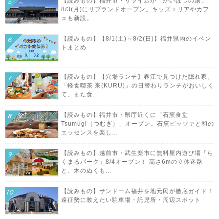
【読みもの】福井市・リライムが「かいほつの湯」
8/3(月)にリブランドオープン。キッズエリアやカフ
ェも新設。
【読みもの】【8/1(土)～8/2(日)】福井県内のイベン
トまとめ
【読みもの】【穴場ランチ】春江で見つけた隠れ家。
「軽食喫茶 來(KURU)」の日替わりランチがおいしく
て、また食...
【読みもの】福井市・県庁近くに「石窯食堂
Tsumugi（つむぎ）」オープン。石窯ピッツァと和の
エッセンスを楽し...
【読みもの】越前市・武生楽市に無料屋内遊び場「ら
くまるパーク」8/4オープン！ 高さ6mの立体迷路
と、木のぬくも...
【読みもの】サンドーム福井を地元民が徹底ガイド！
遠征勢に教えたい駐車場・託児所・周辺スポット