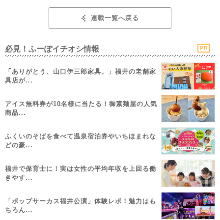
連載一覧へ戻る
必見！ふーぽイチオシ情報
PR
「ありがとう、山口伊三郎家具。」福井の老舗家
具店が...
アイス無料券が10名様に当たる！御素麺屋の人気
商品...
ふくいのそばを食べて温泉宿泊券やいちほまれな
どの豪...
福井で保育士に！実は女性の平均年収を上回る働
きやす...
「ポップサーカス福井公演」体験レポ！魅力はも
ちろん...