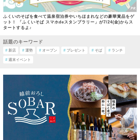
ふくいのそばを食べて温泉宿泊券やいちほまれなどの豪華賞品をゲ
ット！ 「ふくいそば スマホdeスタンプラリー」が7/24(金)からス
タートするよ♪
話題のキーワード
#
新店
#
運勢
#
オープン
#
プレゼント
#
そば
#
ランチ
#
週末イベント