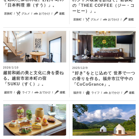
「日本料理 崇（すう）」。
の「THEE COFFEE（ジー・コ
ーヒー）」。
若狭町
グルメ
おでかけ
連載
若狭町
グルメ
おでかけ
連載
2026/1/10
2025/12/9
越前和紙の美と文化に身を委ね
“好き”をとじ込めて 世界で一つ
る。越前市岩本町の宿
の香りを作る。福井市江守中の
「SUKU（すく）」。
「CoCoGrance」。
越前市
ライフ
おでかけ
連載
福井市
ライフ
おでかけ
連載