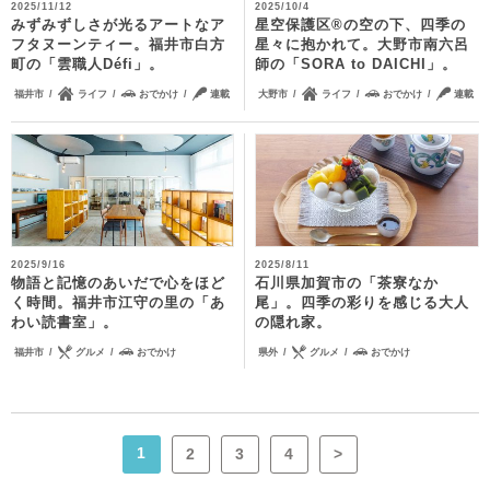
2025/11/12
2025/10/4
みずみずしさが光るアートなア
星空保護区®の空の下、四季の
フタヌーンティー。福井市白方
星々に抱かれて。大野市南六呂
町の「雲職人Défi」。
師の「SORA to DAICHI」。
福井市
ライフ
おでかけ
連載
大野市
ライフ
おでかけ
連載
2025/9/16
2025/8/11
物語と記憶のあいだで心をほど
石川県加賀市の「茶寮なか
く時間。福井市江守の里の「あ
尾」。四季の彩りを感じる大人
わい読書室」。
の隠れ家。
福井市
グルメ
おでかけ
県外
グルメ
おでかけ
1
2
3
4
>