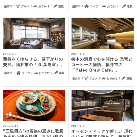
越前市
グルメ
おでかけ
連載
越前市
ライフ
おでかけ
連載
2026/5/9
2026/4/13
葉巻をくゆらせる、昼下がりの
街中の洞窟で心を傾ける 恐竜と
贅沢。福井市の「点 葉巻室」。
コーヒーの物語。福井市の
「Paleo Brew Cafe」。
福井市
ライフ
おでかけ
連載
福井市
グルメ
おでかけ
連載
2026/3/11
2026/2/8
“三里四方”の若狭の恵みに敬意
オーセンティックで新しい 現代
を込めた懐石料理。おおい町の
のジャズ喫茶を訪ねて。若狭町