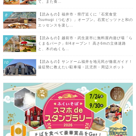
て、また食...
【読みもの】福井市・県庁近くに「石窯食堂
Tsumugi（つむぎ）」オープン。石窯ピッツァと和の
エッセンスを楽し...
【読みもの】越前市・武生楽市に無料屋内遊び場「ら
くまるパーク」8/4オープン！ 高さ6mの立体迷路
と、木のぬくも...
【読みもの】サンドーム福井を地元民が徹底ガイド！
遠征勢に教えたい駐車場・託児所・周辺スポット