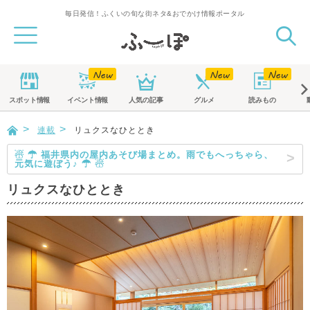
毎日発信！ふくいの旬な街ネタ&おでかけ情報ポータル
スポット
情報
イベント
情報
人気の記事
グルメ
読みもの
連載
リュクスなひととき
☃ ☂ 福井県内の屋内あそび場まとめ。雨でもへっちゃら、
元気に遊ぼう♪ ☂ ☃
リュクスなひととき