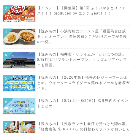
【イベント】【開催済】第2回 ふくいやきとりフェ
ス！！！ produced by エンジョeat！！！
【読みもの】小浜貴船にラーメン屋「麺屋為せば成
る」がオープン！ 自家製麺とこだわりスープが自慢
の一杯。
【読みもの】福井市・リライムが「かいほつの湯」
8/3(月)にリブランドオープン。キッズエリアやカフ
ェも新設。
【読みもの】【2026年版】福井のレジャープールま
とめ。ウォータースライダー＆流れるプールを徹底ガ
イド。
【読みもの】【8/1(土)～8/2(日)】福井県内のイベン
トまとめ
【読みもの】【穴場ランチ】春江で見つけた隠れ家。
「軽食喫茶 來(KURU)」の日替わりランチがおいしく