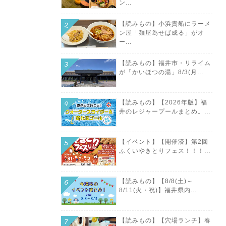
ン...
【読みもの】小浜貴船にラーメ
ン屋「麺屋為せば成る」がオ
ー...
【読みもの】福井市・リライム
が「かいほつの湯」8/3(月...
【読みもの】【2026年版】福
井のレジャープールまとめ。...
【イベント】【開催済】第2回
ふくいやきとりフェス！！！...
【読みもの】【8/8(土)～
8/11(火・祝)】福井県内...
【読みもの】【穴場ランチ】春