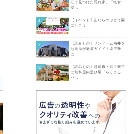
江で見つけた隠れ家。「軽食
喫...
【イベント】あわらのぶどう園
に行こう！
【読みもの】サンドーム福井を
地元民が徹底ガイド！遠征勢
に...
【読みもの】越前市・武生楽市
に無料屋内遊び場「らくまる
パ...