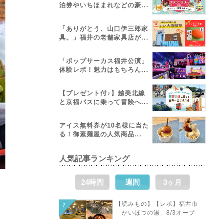
泊券やいちほまれなどの豪...
「ありがとう、山口伊三郎家
具。」福井の老舗家具店が...
「ポップサーカス福井公演」
体験レポ！魅力はもちろん...
【プレゼント付♪】越美北線
と京福バスに乗って冒険へ...
アイス無料券が10名様に当た
る！御素麺屋の人気商品...
人気記事ランキング
24時間
週間
3ヶ月
【読みもの】【レポ】福井市
「かいほつの湯」8/3オープ