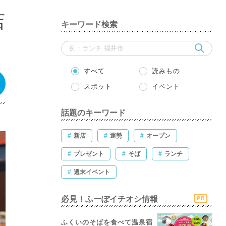
店
キーワード検索
すべて
読みもの
スポット
イベント
話題のキーワード
#
新店
#
運勢
#
オープン
#
プレゼント
#
そば
#
ランチ
#
週末イベント
必見！ふーぽイチオシ情報
PR
ふくいのそばを食べて温泉宿