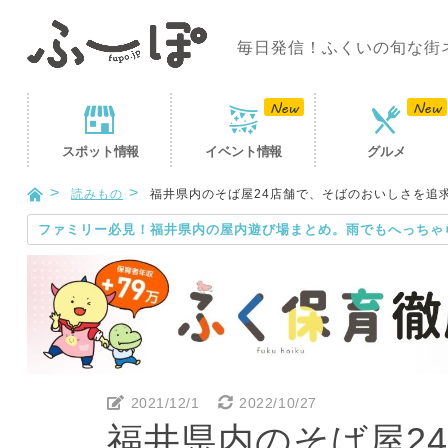
毎日発信！ふくいの旬な街
スポット
情報
イベント
情報
グルメ
読みもの
福井県内のそば屋24店舗で、そばのおいしさを追
ファミリー必見！福井県内の屋内遊び場まとめ。雨でもへっちゃ
2021/12/1
2022/10/27
福井県内のそば屋2