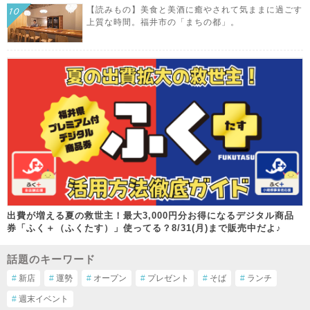
【読みもの】美食と美酒に癒やされて気ままに過ごす
上質な時間。福井市の「まちの都」。
出費が増える夏の救世主！最大3,000円分お得になるデジタル商品
券「ふく＋（ふくたす）」使ってる？8/31(月)まで販売中だよ♪
話題のキーワード
#
新店
#
運勢
#
オープン
#
プレゼント
#
そば
#
ランチ
#
週末イベント