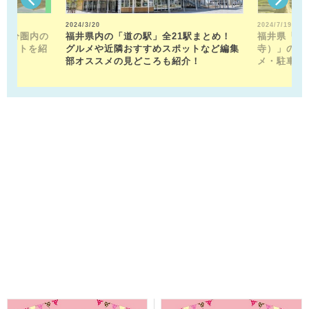
2024/3/20
2024/7/19
15分圏内の
福井県内の「道の駅」全21駅まとめ！
福井県「平
ポットを紹
グルメや近隣おすすめスポットなど編集
寺）」の見
部オススメの見どころも紹介！
メ・駐車場