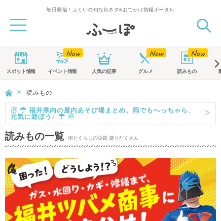
毎日発信！ふくいの旬な街ネタ&おでかけ情報ポータル
スポット
情報
イベント
情報
人気の記事
グルメ
読みもの
読みもの
☃ ☂ 福井県内の屋内あそび場まとめ。雨でもへっちゃら、
元気に遊ぼう♪ ☂ ☃
読みもの一覧
街とくらしの話題 盛りだくさん