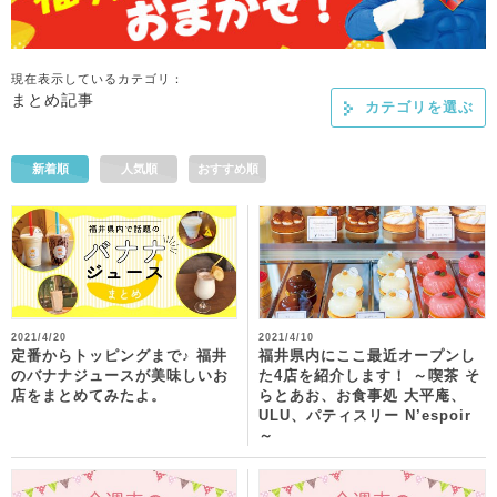
現在表示しているカテゴリ：
まとめ記事
カテゴリを選ぶ
新着順
人気順
おすすめ順
2021/4/20
2021/4/10
定番からトッピングまで♪ 福井
福井県内にここ最近オープンし
のバナナジュースが美味しいお
た4店を紹介します！ ～喫茶 そ
店をまとめてみたよ。
らとあお、お食事処 大平庵、
ULU、パティスリー N’espoir
～