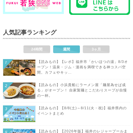
人気記事ランキング
24時間
週間
3ヶ月
【読みもの】【レポ】福井市「かいほつの湯」8/3オ
ープン！温泉・ジム・漫画を満喫できる神コスパ空
間。カフェやキッ...
【読みもの】小浜貴船にラーメン屋「麺屋為せば成
る」がオープン！ 自家製麺とこだわりスープが自慢
の一杯。
【読みもの】【8/8(土)～8/11(火・祝)】福井県内の
イベントまとめ
【読みもの】【2026年版】福井のレジャープールま