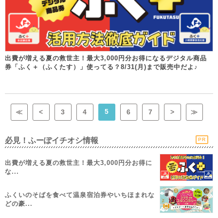
出費が増える夏の救世主！最大3,000円分お得になるデジタル商品
券「ふく＋（ふくたす）」使ってる？8/31(月)まで販売中だよ♪
5
≪
<
3
4
6
7
>
≫
必見！ふーぽイチオシ情報
PR
出費が増える夏の救世主！最大3,000円分お得に
な...
ふくいのそばを食べて温泉宿泊券やいちほまれな
どの豪...