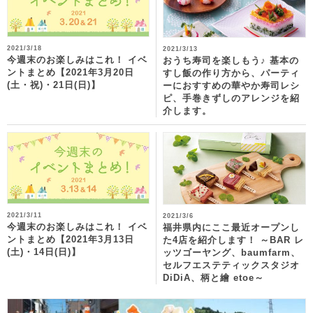
2021/3/18
2021/3/13
今週末のお楽しみはこれ！ イベ
おうち寿司を楽しもう♪ 基本の
ントまとめ【2021年3月20日
すし飯の作り方から、パーティ
(土・祝)・21日(日)】
ーにおすすめの華やか寿司レシ
ピ、手巻きずしのアレンジを紹
介します。
2021/3/11
2021/3/6
今週末のお楽しみはこれ！ イベ
福井県内にここ最近オープンし
ントまとめ【2021年3月13日
た4店を紹介します！ ～BAR レ
(土)・14日(日)】
ッツゴーヤング、baumfarm、
セルフエステティックスタジオ
DiDiA、柄と繪 etoe～