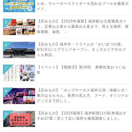
とめ。ウォータースライダー＆流れるプールを徹底ガ
イド。
【読みもの】【2026年最新】福井駅お土産徹底ガイ
ド。定番お土産から最新お土産まで、買える場所、賞
味期限、値段、...
【読みもの】福井市・リライムが「かいほつの湯」
8/3(月)にリブランドオープン。キッズエリアやカフ
ェも新設。
【イベント】【開催済】第28回 東郷街道おつくね
祭
【読みもの】「ポップサーカス福井公演」体験レポ！
魅力はもちろん、座席の見え方、フード、オリジナル
グッズまで詳しく...
【読みもの】【2026最新】福井駅西口の駐車場おす
すめ27選！安くて近い場所を徹底調査しました。