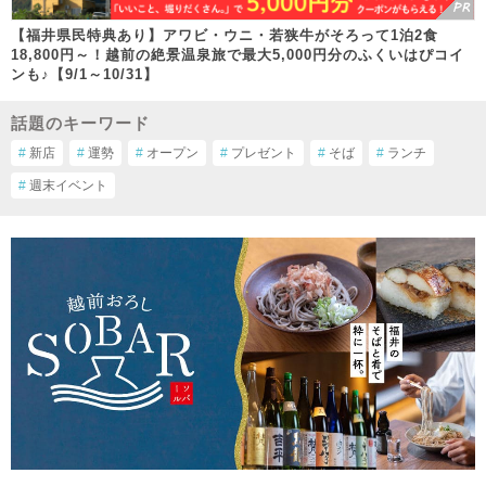
【福井県民特典あり】アワビ・ウニ・若狭牛がそろって1泊2食
18,800円～！越前の絶景温泉旅で最大5,000円分のふくいはぴコイ
ンも♪【9/1～10/31】
話題のキーワード
#
新店
#
運勢
#
オープン
#
プレゼント
#
そば
#
ランチ
#
週末イベント