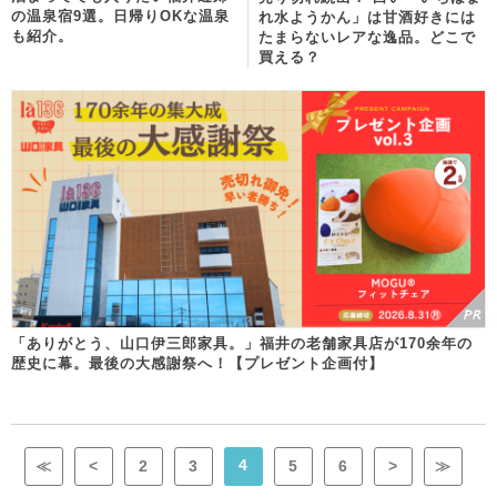
の温泉宿9選。日帰りOKな温泉
れ水ようかん」は甘酒好きには
も紹介。
たまらないレアな逸品。どこで
買える？
「ありがとう、山口伊三郎家具。」福井の老舗家具店が170余年の
歴史に幕。最後の大感謝祭へ！【プレゼント企画付】
4
≪
<
2
3
5
6
>
≫