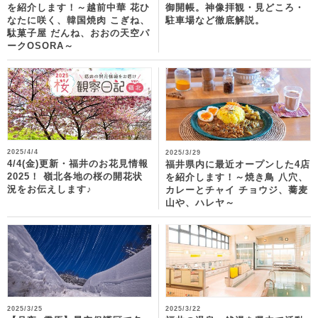
を紹介します！～越前中華 花ひ
御開帳。神像拝観・見どころ・
なたに咲く、韓国焼肉 こぎね、
駐車場など徹底解説。
駄菓子屋 だんね、おおの天空パ
ークOSORA～
2025/4/4
2025/3/29
4/4(金)更新・福井のお花見情報
福井県内に最近オープンした4店
2025！ 嶺北各地の桜の開花状
を紹介します！～焼き鳥 八穴、
況をお伝えします♪
カレーとチャイ チョウジ、蕎麦
山や、ハレヤ～
2025/3/25
2025/3/22