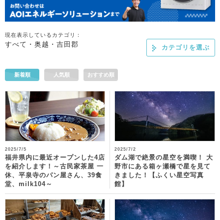
現在表示しているカテゴリ：
すべて・奥越・吉田郡
カテゴリを選ぶ
新着順
人気順
おすすめ順
2025/7/5
2025/7/2
福井県内に最近オープンした4店
ダム湖で絶景の星空を満喫！ 大
を紹介します！～古民家茶屋 一
野市にある箱ヶ瀬橋で星を見て
休、平泉寺のパン屋さん、39食
きました！【ふくい星空写真
堂、milk104～
館】