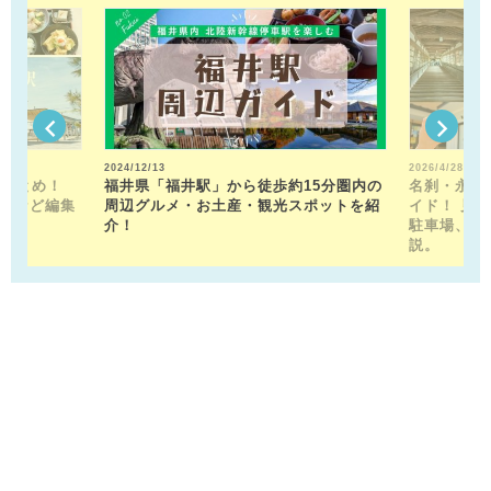
2024/12/13
2026/4/28
駅まとめ！
福井県「福井駅」から徒歩約15分圏内の
名刹・永平
トなど編集
周辺グルメ・お土産・観光スポットを紹
イド！ 見
！
介！
駐車場、お
説。