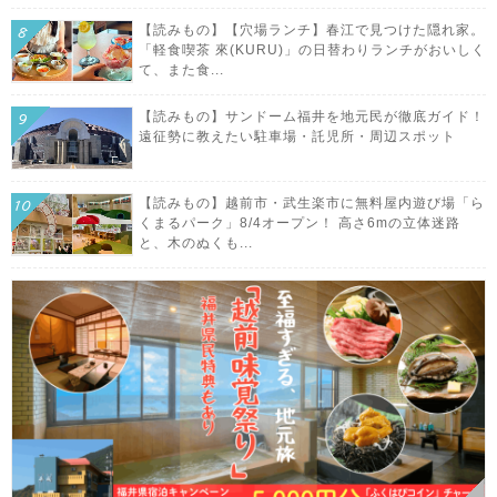
【読みもの】【穴場ランチ】春江で見つけた隠れ家。
「軽食喫茶 來(KURU)」の日替わりランチがおいしく
て、また食...
【読みもの】サンドーム福井を地元民が徹底ガイド！
遠征勢に教えたい駐車場・託児所・周辺スポット
【読みもの】越前市・武生楽市に無料屋内遊び場「ら
くまるパーク」8/4オープン！ 高さ6mの立体迷路
と、木のぬくも...