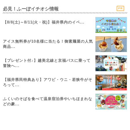
必見！ふーぽイチオシ情報
PR
【8/8(土)～8/11(火・祝)】福井県内のイベ...
アイス無料券が10名様に当たる！御素麺屋の人気
商品...
【プレゼント付♪】越美北線と京福バスに乗って
冒険へ...
【福井県民特典あり】アワビ・ウニ・若狭牛がそ
ろって...
ふくいのそばを食べて温泉宿泊券やいちほまれな
どの豪...