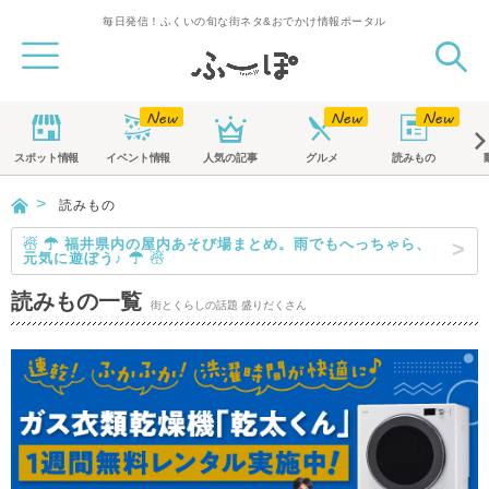
毎日発信！ふくいの旬な街ネタ&おでかけ情報ポータル
スポット
情報
イベント
情報
人気の記事
グルメ
読みもの
読みもの
☃ ☂ 福井県内の屋内あそび場まとめ。雨でもへっちゃら、
元気に遊ぼう♪ ☂ ☃
読みもの一覧
街とくらしの話題 盛りだくさん