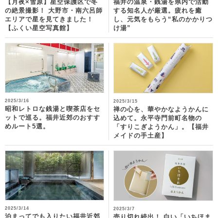
【月夜×雪原】星空保護区で冬
福井の温泉・銭湯を県内で活動
の絶景撮影！ 大野市・南六呂師
する知名人が厳選。疲れを癒
エリアで星を見てきました！
し、元気をもらう“私のかかりつ
【ふくい星空写真館】
け湯”
2025/3/16
2025/3/15
昭和レトロな銭湯と喫茶店をセ
禅の心を、華やかなようかんに
ットで巡る。福井近郊のおすす
込めて。永平寺門前町名物の
めルート5選。
「すりこぎようかん」。【福井
メイドの手土産】
2025/3/14
2025/3/7
泊まってでも入りたい福井近郊
売り切れ続出！ 白い「いちほま