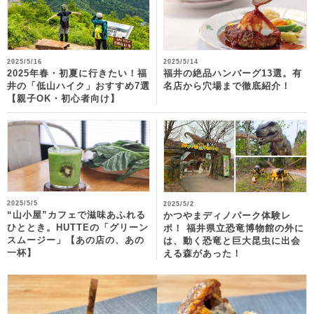
2025/5/16
2025/5/14
2025年春・初夏に行きたい！福
福井の絶品ハンバーグ13選。有
井の「低山ハイク」おすすめ7選
名店から穴場まで徹底紹介！
【親子OK・初心者向け】
2025/5/5
2025/5/2
“山小屋”カフェで滋味あふれる
かつやまディノパーク体験レ
ひととき。HUTTEの「グリーン
ポ！ 福井県立恐竜博物館の外に
スムージー」【あの店の、あの
は、動く恐竜と巨大昆虫に出会
一杯】
える森があった！