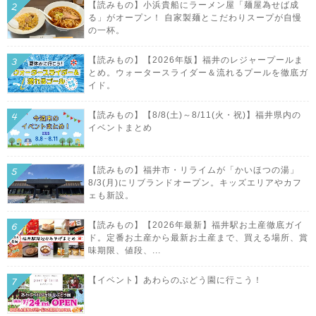
【読みもの】小浜貴船にラーメン屋「麺屋為せば成
る」がオープン！ 自家製麺とこだわりスープが自慢
の一杯。
【読みもの】【2026年版】福井のレジャープールま
とめ。ウォータースライダー＆流れるプールを徹底ガ
イド。
【読みもの】【8/8(土)～8/11(火・祝)】福井県内の
イベントまとめ
【読みもの】福井市・リライムが「かいほつの湯」
8/3(月)にリブランドオープン。キッズエリアやカフ
ェも新設。
【読みもの】【2026年最新】福井駅お土産徹底ガイ
ド。定番お土産から最新お土産まで、買える場所、賞
味期限、値段、...
【イベント】あわらのぶどう園に行こう！