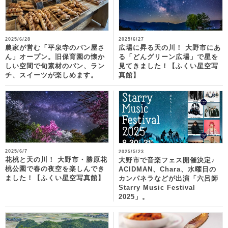
2025/6/28
2025/6/27
農家が営む「平泉寺のパン屋さ
広場に昇る天の川！ 大野市にあ
ん」オープン。旧保育園の懐か
る「どんグリーン広場」で星を
しい空間で旬素材のパン、ラン
見てきました！【ふくい星空写
チ、スイーツが楽しめます。
真館】
2025/6/7
2025/5/23
花桃と天の川！ 大野市・勝原花
大野市で音楽フェス開催決定♪
桃公園で春の夜空を楽しんでき
ACIDMAN、Chara、水曜日の
ました！【ふくい星空写真館】
カンパネラなどが出演「六呂師
Starry Music Festival
2025」。