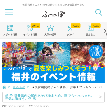
毎日発信！ふくいの旬な街ネタ&おでかけ情報ポータル
スポット
情報
イベント
情報
人気の記事
グルメ
読みもの
読みもの
★受付期間終了★＼新春／ お年玉プレゼント2022
☃ ☂ 福井県内の屋内あそび場まとめ。雨でもへっちゃら、
元気に遊ぼう♪ ☂ ☃
2021/12/27
2022/1/20