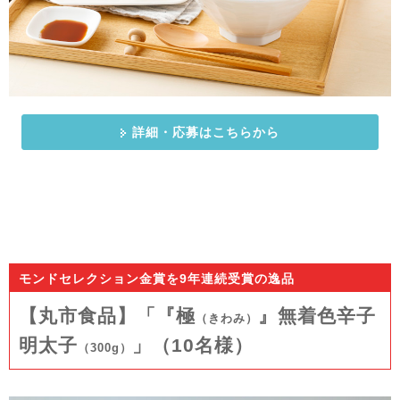
詳細・応募はこちらから
モンドセレクション金賞を9年連続受賞の逸品
【丸市食品】「『極
』無着色辛子
（きわみ）
明太子
」（10名様）
（300g）