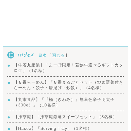
index
[
]
閉じる
目次
【牛若丸産業】「ふーぽ限定！若狭牛選べるギフトカタ
ログ」（1名様）
【８番らーめん】「８番まるごとセット（炒め野菜付き
らーめん・餃子・唐揚げ・炒飯）」（4名様）
【丸市食品】「『極（きわみ）』無着色辛子明太子
（300g）」（10名様）
【抹茶庵】「抹茶庵厳選スイーツセット」（3名様）
【Hacoa】「Serving Tray」（1名様）