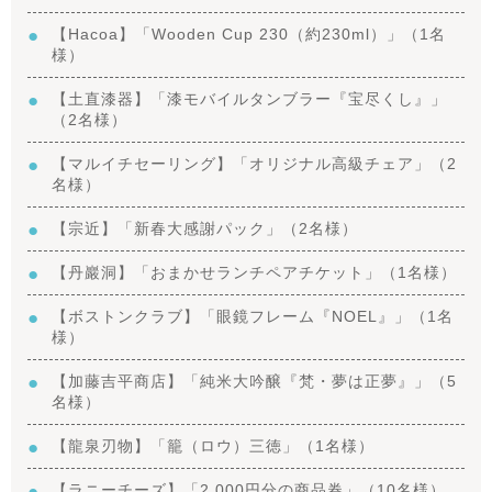
【Hacoa】「Wooden Cup 230（約230ml）」（1名
様）
【土直漆器】「漆モバイルタンブラー『宝尽くし』」
（2名様）
【マルイチセーリング】「オリジナル高級チェア」（2
名様）
【宗近】「新春大感謝パック」（2名様）
【丹巖洞】「おまかせランチペアチケット」（1名様）
【ボストンクラブ】「眼鏡フレーム『NOEL』」（1名
様）
【加藤吉平商店】「純米大吟醸『梵・夢は正夢』」（5
名様）
【龍泉刃物】「籠（ロウ）三徳」（1名様）
【ラニーチーズ】「2,000円分の商品券」（10名様）