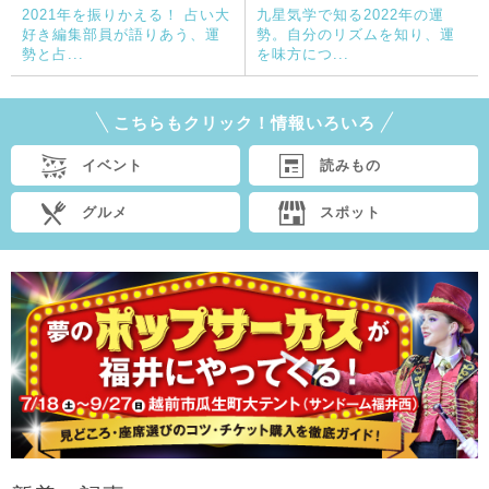
2021年を振りかえる！ 占い大
九星気学で知る2022年の運
好き編集部員が語りあう、運
勢。自分のリズムを知り、運
勢と占...
を味方につ...
こちらもクリック！情報いろいろ
イベント
読みもの
グルメ
スポット