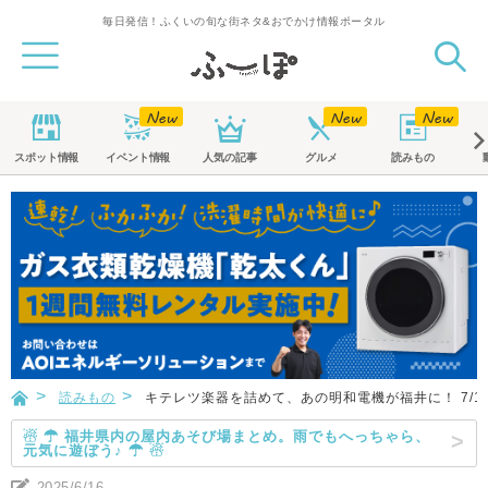
毎日発信！ふくいの旬な街ネタ&おでかけ情報ポータル
スポット
情報
イベント
情報
人気の記事
グルメ
読みもの
読みもの
キテレツ楽器を詰めて、あの明和電機が福井に！ 7/1
☃ ☂ 福井県内の屋内あそび場まとめ。雨でもへっちゃら、
元気に遊ぼう♪ ☂ ☃
2025/6/16