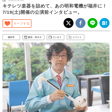
キテレツ楽器を詰めて、あの明和電機が福井に！
7/19(土)開催の公演前インタビュー。
キープする
福井市
新店・旬ネタ
エンタメ
イベント