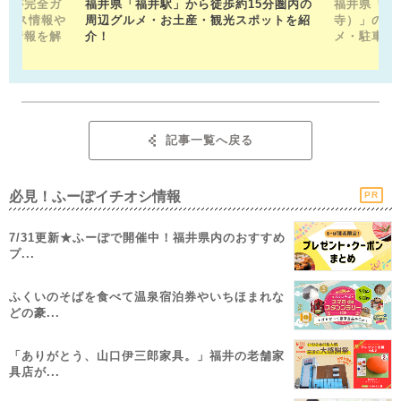
トが完全ガ
福井県「福井駅」から徒歩約15分圏内の
福井県「平
クセス情報や
周辺グルメ・お土産・観光スポットを紹
寺）」の見
メ情報を解
介！
メ・駐車場
記事一覧へ戻る
必見！ふーぽイチオシ情報
PR
7/31更新★ふーぽで開催中！福井県内のおすすめ
プ...
ふくいのそばを食べて温泉宿泊券やいちほまれな
どの豪...
「ありがとう、山口伊三郎家具。」福井の老舗家
具店が...