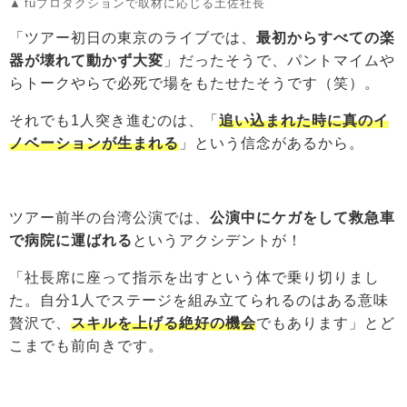
fuプロダクションで取材に応じる土佐社長
「ツアー初日の東京のライブでは、
最初からすべての楽
器が壊れて動かず大変
」だったそうで、パントマイムや
らトークやらで必死で場をもたせたそうです（笑）。
それでも1人突き進むのは、「
追い込まれた時に真のイ
ノベーションが生まれる
」という信念があるから。
ツアー前半の台湾公演では、
公演中にケガをして救急車
で病院に運ばれる
というアクシデントが！
「社長席に座って指示を出すという体で乗り切りまし
た。自分1人でステージを組み立てられるのはある意味
贅沢で、
スキルを上げる絶好の機会
でもあります」とど
こまでも前向きです。