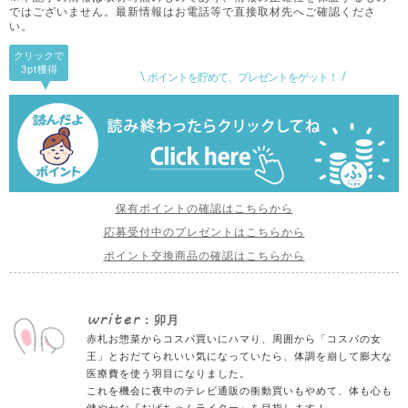
ではございません。
最新情報はお電話等で直接取材先へご確認くださ
い。
クリックで
3pt
獲得
ポイントを貯めて、プレゼントをゲット！
保有ポイントの確認はこちらから
応募受付中のプレゼントはこちらから
ポイント交換商品の確認はこちらから
writer
: 卯月
赤札お惣菜からコスパ買いにハマり、周囲から「コスパの女
王」とおだてられいい気になっていたら、体調を崩して膨大な
医療費を使う羽目になりました。
これを機会に夜中のテレビ通販の衝動買いもやめて、体も心も
健やかな『おばちゃんライター』を目指します！