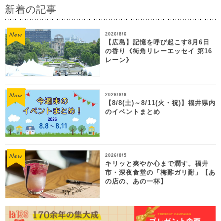
新着の記事
2026/8/6
【広島】記憶を呼び起こす8月6日
の香り《街角リレーエッセイ 第16
レーン》
2026/8/6
【8/8(土)～8/11(火・祝)】福井県内
のイベントまとめ
2026/8/5
キリッと爽やか心まで潤す。福井
市・深夜食堂の「梅酢ガリ酎」【あ
の店の、あの一杯】