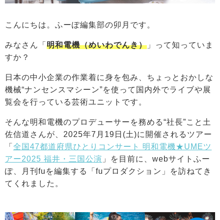
こんにちは。ふーぽ編集部の卯月です。
みなさん「
明和電機（めいわでんき）
」って知っていま
すか？
日本の中小企業の作業着に身を包み、ちょっとおかしな
機械“ナンセンスマシーン”を使って国内外でライブや展
覧会を行っている芸術ユニットです。
そんな明和電機のプロデューサーを務める“社長”こと土
佐信道さんが、2025年7月19日(土)に開催されるツアー
「
全国47都道府県ひとりコンサート 明和電機★UMEツ
アー2025 福井・三国公演
」を目前に、webサイトふー
ぽ、月刊fuを編集する「fuプロダクション」を訪ねてき
てくれました。