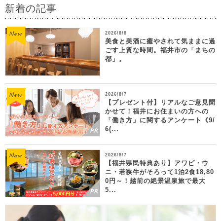
新着の記事
2026/8/8
美食と美酒に癒やされて気ままに過
ごす上質な時間。福井市の「まちの
都」。
2026/8/7
【プレゼント付】リアルなご意見聞
かせて！福井にお住まいの方への
「働き方」に関するアンケート《9/
6(...
2026/8/7
【福井県民特典あり】アワビ・ウ
ニ・若狭牛がそろって1泊2食18,80
0円～！越前の絶景温泉旅で最大
5...