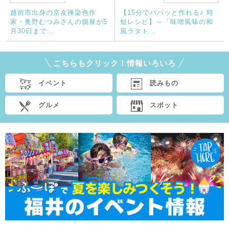
越前市出身の京友禅染色作
【15分でパパッと作れる♪ 時
家・奥野むつみさんの個展が5
短レシピ】～「味噌風味の和
月30日まで...
風ラタト...
こちらもクリック！情報いろいろ
イベント
読みもの
グルメ
スポット