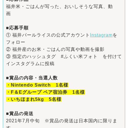
福井米・ごはんが写った、おいしそうな写真、動
画
■応募手順
① 福井パールライスの公式アカウント
Instagram
を
フォロー
② 福井産のお米・ごはんの写真や動画を撮影
③ 指定のハッシュタグ #ふくい米フォト を付けて
インスタグラムに投稿
■賞品の内容・当選人数
・Nintendo Switch 1名様
・F＆Eグループ ペア宿泊券 1名様
・いちほまれ5kg 5名様
■賞品の発送
2021年7月中旬 ※賞品の発送は日本国内に限りま
す。