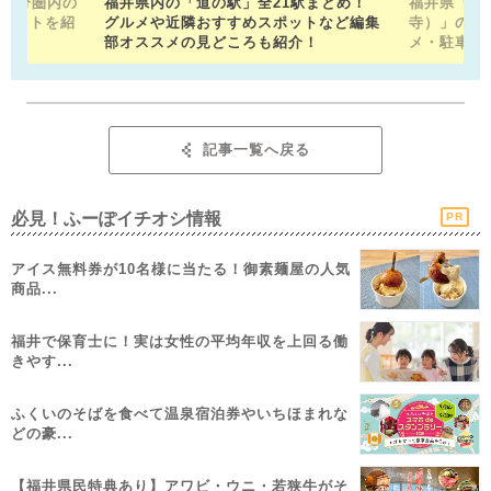
15分圏内の
福井県内の「道の駅」全21駅まとめ！
福井県「平
ポットを紹
グルメや近隣おすすめスポットなど編集
寺）」の見
部オススメの見どころも紹介！
メ・駐車場
記事一覧へ戻る
必見！ふーぽイチオシ情報
PR
アイス無料券が10名様に当たる！御素麺屋の人気
商品...
福井で保育士に！実は女性の平均年収を上回る働
きやす...
ふくいのそばを食べて温泉宿泊券やいちほまれな
どの豪...
【福井県民特典あり】アワビ・ウニ・若狭牛がそ