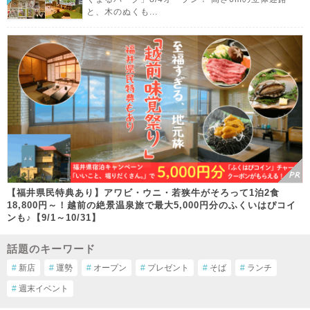
と、木のぬくも...
【福井県民特典あり】アワビ・ウニ・若狭牛がそろって1泊2食
18,800円～！越前の絶景温泉旅で最大5,000円分のふくいはぴコイ
ンも♪【9/1～10/31】
話題のキーワード
#
新店
#
運勢
#
オープン
#
プレゼント
#
そば
#
ランチ
#
週末イベント