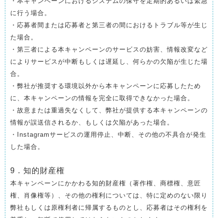
・本キャンペーンにおけるシステムの保守を定期的あるいは緊急
に行う場合。
・応募者間または応募者と第三者の間におけるトラブル等が生じ
た場合。
・第三者による本キャンペーンのサービスの妨害、情報改変など
によりサービスが中断もしくは遅延し、何らかの欠陥が生じた場
合。
・弊社が推奨する環境以外から本キャンペーンに応募したため
に、本キャンペーンの情報を完全に取得できなかった場合。
・故意または重過失なくして、弊社が提供する本キャンペーンの
情報が誤送信されるか、もしくは欠陥があった場合。
・Instagramサービスの運用停止、中断、その他の不具合が発生
した場合。
9．知的財産権
本キャンペーンにかかわる知的財産権（著作権、商標権、意匠
権、肖像権等）、その他の権利については、特に定めのない限り
弊社もしくは原権利者に帰属するものとし、応募者はその権利を