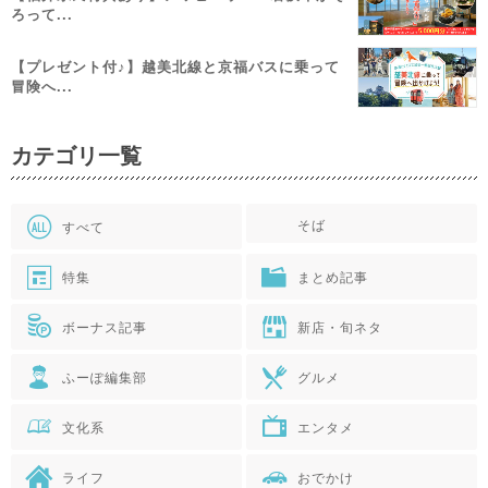
ろって...
【プレゼント付♪】越美北線と京福バスに乗って
冒険へ...
カテゴリ一覧
そば
すべて
特集
まとめ記事
ボーナス記事
新店・旬ネタ
ふーぽ編集部
グルメ
文化系
エンタメ
ライフ
おでかけ