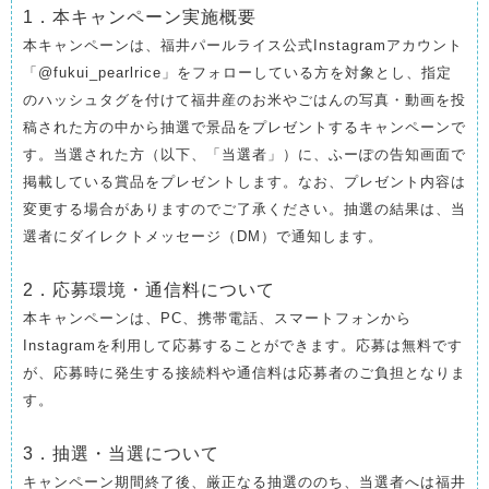
1．本キャンペーン実施概要
本キャンペーンは、福井パールライス公式Instagramアカウント
「@fukui_pearlrice」をフォローしている方を対象とし、指定
のハッシュタグを付けて福井産のお米やごはんの写真・動画を投
稿された方の中から抽選で景品をプレゼントするキャンペーンで
す。当選された方（以下、「当選者」）に、ふーぽの告知画面で
掲載している賞品をプレゼントします。なお、プレゼント内容は
変更する場合がありますのでご了承ください。抽選の結果は、当
選者にダイレクトメッセージ（DM）で通知します。
2．応募環境・通信料について
本キャンペーンは、PC、携帯電話、スマートフォンから
Instagramを利用して応募することができます。応募は無料です
が、応募時に発生する接続料や通信料は応募者のご負担となりま
す。
3．抽選・当選について
キャンペーン期間終了後、厳正なる抽選ののち、当選者へは福井