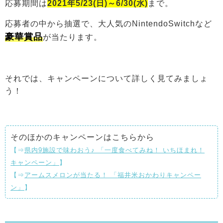
応募期間は
2021年5/23(日)～6/30(水)
まで。
応募者の中から抽選で、大人気のNintendoSwitchなど
豪華賞品
が当たります。
それでは、キャンペーンについて詳しく見てみましょ
う！
そのほかのキャンペーンはこちらから
【⇒
県内9施設で味わおう♪ 「一度食べてみね！ いちほまれ！
キャンペーン」
】
【⇒
アームスメロンが当たる！ 「福井米おかわりキャンペー
ン」
】