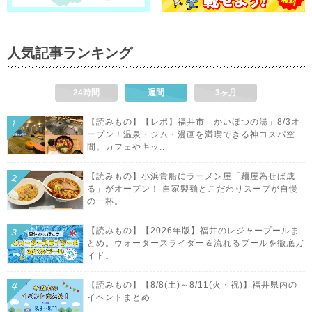
人気記事ランキング
24時間
週間
3ヶ月
【読みもの】【レポ】福井市「かいほつの湯」8/3オ
ープン！温泉・ジム・漫画を満喫できる神コスパ空
間。カフェやキッ...
【読みもの】小浜貴船にラーメン屋「麺屋為せば成
る」がオープン！ 自家製麺とこだわりスープが自慢
の一杯。
【読みもの】【2026年版】福井のレジャープールま
とめ。ウォータースライダー＆流れるプールを徹底ガ
イド。
【読みもの】【8/8(土)～8/11(火・祝)】福井県内の
イベントまとめ