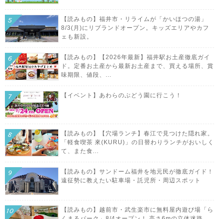
【読みもの】福井市・リライムが「かいほつの湯」
8/3(月)にリブランドオープン。キッズエリアやカフ
ェも新設。
【読みもの】【2026年最新】福井駅お土産徹底ガイ
ド。定番お土産から最新お土産まで、買える場所、賞
味期限、値段、...
【イベント】あわらのぶどう園に行こう！
【読みもの】【穴場ランチ】春江で見つけた隠れ家。
「軽食喫茶 來(KURU)」の日替わりランチがおいしく
て、また食...
【読みもの】サンドーム福井を地元民が徹底ガイド！
遠征勢に教えたい駐車場・託児所・周辺スポット
【読みもの】越前市・武生楽市に無料屋内遊び場「ら
くまるパーク」8/4オープン！ 高さ6mの立体迷路