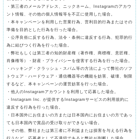
・第三者のメールアドレス、ニックネーム、Instagramのアカウ
ント情報、その他の個人情報等を不正に使用した場合。
・本キャンペーンを利用した営業行為、営利目的行為またはその
準備を目的とした行為を行った場合。
・公序良俗に反する行為、法令・条例に違反する行為、犯罪的行
為に結びつく行為を行った場合。
・弊社もしくは第三者の知的財産権（著作権、商標権、意匠権、
肖像権等）・財産・プライバシーを侵害する行為を行った場合。
・ハッキング・クラッシュ・スパム等の方法によって弊社のソフ
トウェア・ハードウェア・通信機器等の機能を妨害、破壊、制限
するなど、本キャンペーンの運営妨害を行った場合。
・他人のInstagramアカウントを利用して応募した場合。
・Instagram Inc. が提供するInstagramサービスの利用規約に
違反する行為を行った場合。
・日本国外にお住まいの方または日本国内にお住まいの方であっ
ても日本国内で賞品の受け取りができない場合。
・その他、弊社または第三者に不利益または損害を与える行為を
行うなど、応募者として不適切であると弊社が判断した場合。