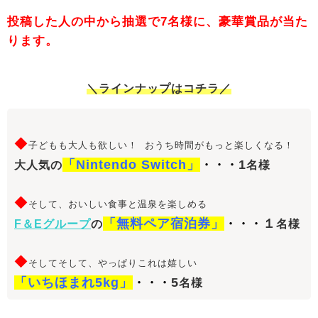
投稿した人の中から抽選で7名様に、豪華賞品が当た
ります。
＼ラインナップはコチラ／
◆
子どもも大人も欲しい！ おうち時間がもっと楽しくなる！
「Nintendo Switch」
1
・・・
大人気の
名様
◆
そして、おいしい食事と温泉を楽しめる
「無料ペア宿泊券」
１
・・・
F＆Eグループ
の
名様
◆
そしてそして、やっぱりこれは嬉しい
「いちほまれ5kg」
5
・・・
名様