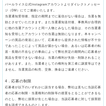
パールライス公式Instagramアカウントよりダイレクトメッセー
ジ（DM）にてご連絡いたします。
当選通知受領後、指定の期間までに返信がない場合は、当選を無
効とさせていただきます。また当選通知送付後、事務局が合理的
に他の当選アカウントと同一人物とみなした場合は、その当選通
知を受領したアカウントでの当選は無効になります。本キャンペ
ーンの賞品の発送において、応募者から提供された情報が不十分
であったことによって賞品が届かない場合、あるいは応募者の転
居・長期の不在などの事由によって弊社所定の期間内に応募者が
賞品を受領できない場合は、当選の権利が失効・削除されること
があります。また、当選者としての権利を第三者に譲渡等はでき
ません。当選賞品の転売、交換、換金はご遠慮ください。
4．応募の制限
応募者が以下のいずれかに該当する場合、弊社は直ちに当該応募
者の応募の制限・当選権利の削除等の措置をとることができるも
のとし、弊社に損害が生じた場合は、当該応募者に対して損害賠
償を請求できるものとします。