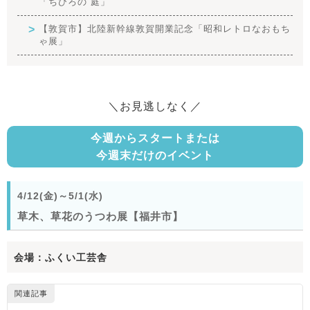
「ちひろの 庭」
【敦賀市】北陸新幹線敦賀開業記念「昭和レトロなおもち
ゃ展」
＼お見逃しなく／
今週からスタートまたは
今週末だけのイベント
4/12(金)～5/1(水)
草木、草花のうつわ展【福井市】
会場：ふくい工芸舎