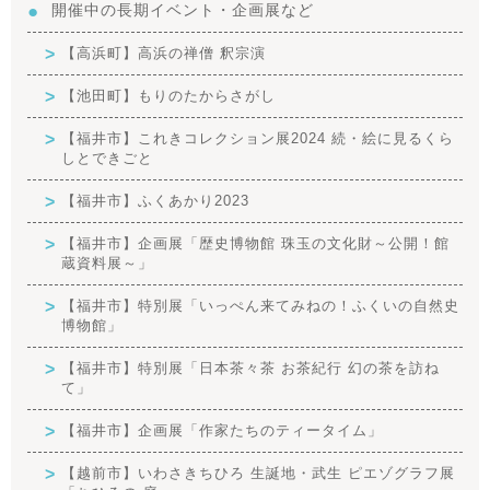
開催中の長期イベント・企画展など
【高浜町】高浜の禅僧 釈宗演
【池田町】もりのたからさがし
【福井市】これきコレクション展2024 続・絵に見るくら
しとできごと
【福井市】ふくあかり2023
【福井市】企画展「歴史博物館 珠玉の文化財～公開！館
蔵資料展～」
【福井市】特別展「いっぺん来てみねの！ふくいの自然史
博物館」
【福井市】特別展「日本茶々茶 お茶紀行 幻の茶を訪ね
て」
【福井市】企画展「作家たちのティータイム」
【越前市】いわさきちひろ 生誕地・武生 ピエゾグラフ展