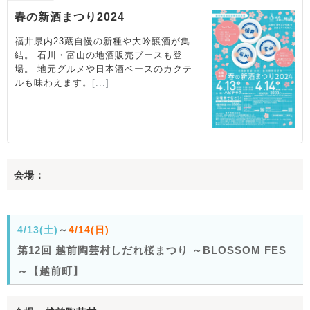
会場：
4/13(土)
～
4/14(日)
第12回 越前陶芸村しだれ桜まつり ～BLOSSOM FES
～【越前町】