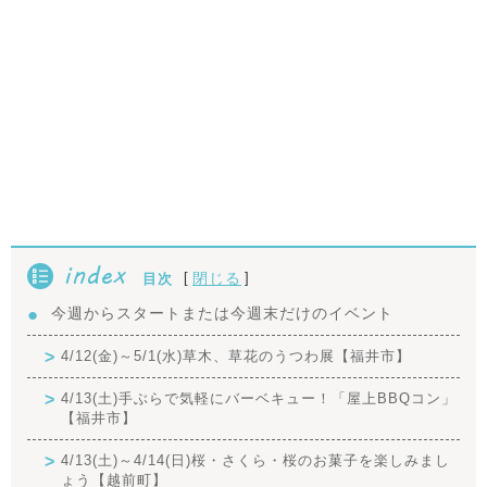
index
[
]
閉じる
目次
今週からスタートまたは今週末だけのイベント
4/12(金)～5/1(水)草木、草花のうつわ展【福井市】
4/13(土)手ぶらで気軽にバーベキュー！「屋上BBQコン」
【福井市】
4/13(土)～4/14(日)桜・さくら・桜のお菓子を楽しみまし
ょう【越前町】