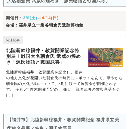
大名朝倉氏 武威の煌めき「源氏物語と戦国武将」
開催日：
3/9(土)
～
4/14(日)
会場：福井県立一乗谷朝倉氏遺跡博物館
【福井市】北陸新幹線福井・敦賀開業記念 福井県立美
術館名品展／特集・源氏物語展