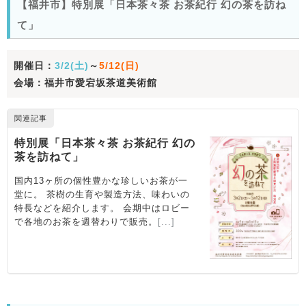
【福井市】特別展「日本茶々茶 お茶紀行 幻の茶を訪ね
て」
開催日：
3/2(土)
～
5/12(日)
会場：福井市愛宕坂茶道美術館