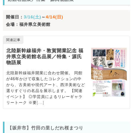
開催日：
3/16(土)
～
4/14(日)
会場：福井県立美術館
【坂井市】竹田の里しだれ桜まつり