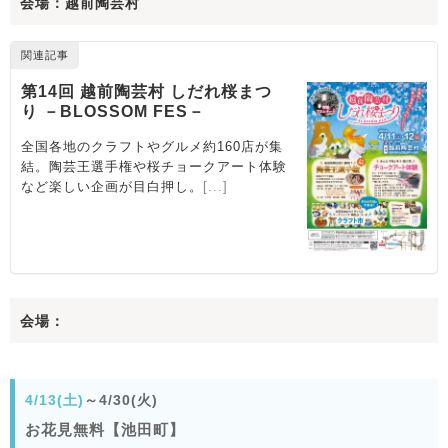
会場：越前陶芸村
会場：
4/13(土)
～4/30(火)
お花見無料【池田町】