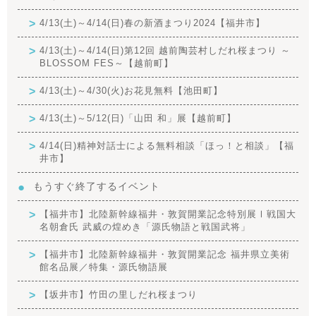
4/13(土)～4/14(日)春の新酒まつり2024【福井市】
4/13(土)～4/14(日)第12回 越前陶芸村しだれ桜まつり ～
BLOSSOM FES～【越前町】
4/13(土)～4/30(火)お花見無料【池田町】
4/13(土)～5/12(日)「山田 和」展【越前町】
4/14(日)精神対話士による無料相談「ほっ！と相談」【福
井市】
もうすぐ終了するイベント
【福井市】北陸新幹線福井・敦賀開業記念特別展Ⅰ戦国大
名朝倉氏 武威の煌めき「源氏物語と戦国武将」
【福井市】北陸新幹線福井・敦賀開業記念 福井県立美術
館名品展／特集・源氏物語展
【坂井市】竹田の里しだれ桜まつり