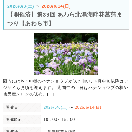
2026/6/6(土)
〜
2026/6/14(日)
【開催済】第39回 あわら北潟湖畔花菖蒲ま
つり【あわら市】
園内には約300種のハナショウブが咲き揃い、6月中旬以降はア
ジサイも見頃を迎えます。 期間中の土日はハナショウブの株や
地元産メロンの販売、[...]
開催日
2026/6/6(土)
〜
2026/6/14(日)
開催時刻
10：00～16：00
開催地
北潟湖畔花菖蒲園