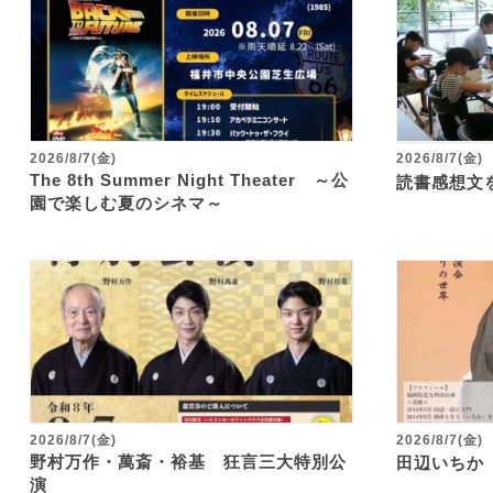
2026/8/7(金)
2026/8/7(金)
The 8th Summer Night Theater ～公
読書感想文
園で楽しむ夏のシネマ～
2026/8/7(金)
2026/8/7(金)
野村万作・萬斎・裕基 狂言三大特別公
田辺いちか
演