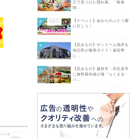
江で見つけた隠れ家。「軽食
喫...
【イベント】あわらのぶどう園
に行こう！
【読みもの】サンドーム福井を
地元民が徹底ガイド！遠征勢
に...
【読みもの】越前市・武生楽市
に無料屋内遊び場「らくまる
パ...