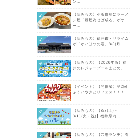
ン...
【読みもの】小浜貴船にラーメ
ン屋「麺屋為せば成る」がオ
ー...
【読みもの】福井市・リライム
が「かいほつの湯」8/3(月...
【読みもの】【2026年版】福
井のレジャープールまとめ。...
【イベント】【開催済】第2回
ふくいやきとりフェス！！！...
【読みもの】【8/8(土)～
8/11(火・祝)】福井県内...
【読みもの】【穴場ランチ】春