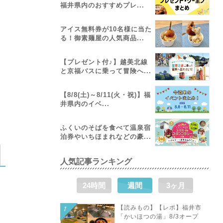
福井県内のおすすめプレ...
アイス無料券が10名様に当た
る！御素麺屋の人気商品...
【プレゼント付♪】越美北線
と京福バスに乗って冒険へ...
【8/8(土)～8/11(火・祝)】福
井県内のイベ...
ふくいのそばを食べて温泉宿
泊券やいちほまれなどの豪...
人気記事ランキング
24時間
週間
3ヶ月
【読みもの】【レポ】福井市
「かいほつの湯」8/3オープ