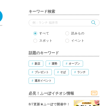
キーワード検索
すべて
読みもの
スポット
イベント
話題のキーワード
#
新店
#
運勢
#
オープン
#
プレゼント
#
そば
#
ランチ
#
週末イベント
必見！ふーぽイチオシ情報
PR
8/7更新★ふーぽで開催中！