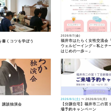
2026/8/7(金)
福井市はたらく女性交流会
を書くコツを学ぼう
ウェルビーイング～私とチ
はじめの一歩～」
2026/8/1(土)
〜
2026/8/10(月)
【分譲住宅】福井市二の宮
 講談独演会
場予約キャンペーン