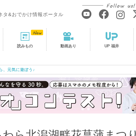
Follow us!
ネタ&おでかけ情報ポータル
読みもの
動画あり
UP 福井
ら、元気に遊ぼう♪
 あわら北潟湖畔花菖蒲まつ