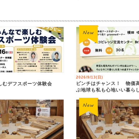
2026/9/13(日)
ピンチはチャンス！ 物価
しむデフスポーツ体験会
ぶ地球も私も心地いい暮ら