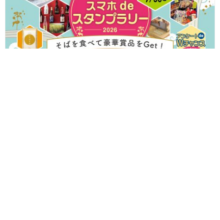
ふくいのそばを食べて温泉宿泊券やいちほまれなどの豪華賞品をゲ
ット！ 「ふくいそば スマホdeスタンプラリー」が7/24(金)からス
タートするよ♪