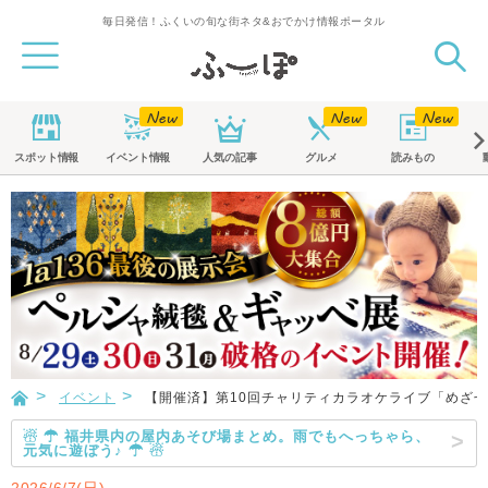
毎日発信！ふくいの旬な街ネタ&おでかけ情報ポータル
スポット
情報
イベント
情報
人気の記事
グルメ
読みもの
イベント
【開催済】第10回チャリティカラオケライブ「めざ
☃ ☂ 福井県内の屋内あそび場まとめ。雨でもへっちゃら、
元気に遊ぼう♪ ☂ ☃
2026/6/7(日)