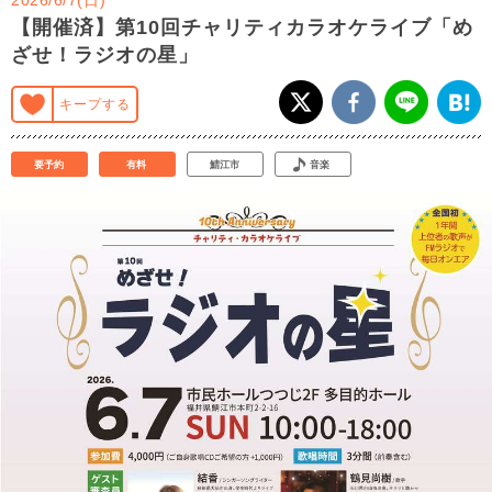
【開催済】第10回チャリティカラオケライブ「め
ざせ！ラジオの星」
キープする
要予約
有料
鯖江市
音楽