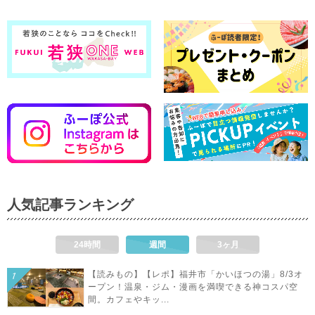
人気記事ランキング
24時間
週間
3ヶ月
【読みもの】【レポ】福井市「かいほつの湯」8/3オ
ープン！温泉・ジム・漫画を満喫できる神コスパ空
間。カフェやキッ...