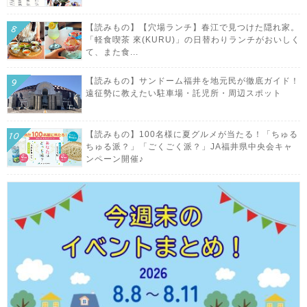
【読みもの】【穴場ランチ】春江で見つけた隠れ家。
「軽食喫茶 來(KURU)」の日替わりランチがおいしく
て、また食...
【読みもの】サンドーム福井を地元民が徹底ガイド！
遠征勢に教えたい駐車場・託児所・周辺スポット
【読みもの】100名様に夏グルメが当たる！「ちゅる
ちゅる派？」「ごくごく派？」JA福井県中央会キャ
ンペーン開催♪