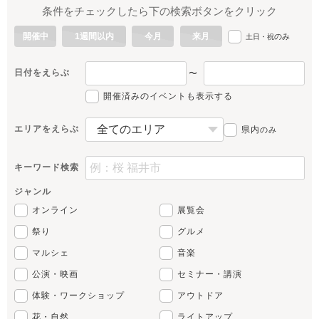
条件をチェックしたら下の検索ボタンをクリック
開催中
1週間以内
今月
来月
のみ
土日・祝
日付をえらぶ
〜
開催済みのイベントも表示する
エリアをえらぶ
県内
のみ
キーワード検索
ジャンル
オンライン
展覧会
祭り
グルメ
マルシェ
音楽
公演・映画
セミナー・講演
体験・ワークショップ
アウトドア
花・自然
ライトアップ