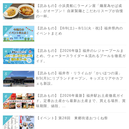
【読みもの】小浜貴船にラーメン屋「麺屋為せば成
る」がオープン！ 自家製麺とこだわりスープが自慢
の一杯。
【読みもの】【8/8(土)～8/11(火・祝)】福井県内の
イベントまとめ
【読みもの】【2026年版】福井のレジャープールま
とめ。ウォータースライダー＆流れるプールを徹底ガ
イド。
【読みもの】福井市・リライムが「かいほつの湯」
8/3(月)にリブランドオープン。キッズエリアやカフ
ェも新設。
【読みもの】【2026年最新】福井駅お土産徹底ガイ
ド。定番お土産から最新お土産まで、買える場所、賞
味期限、値段、...
【イベント】第28回 東郷街道おつくね祭