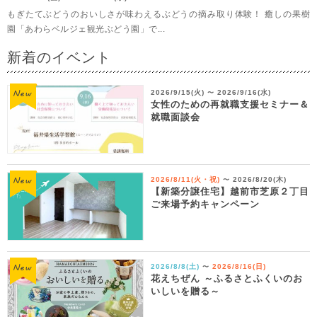
もぎたてぶどうのおいしさが味わえるぶどうの摘み取り体験！ 癒しの果樹
園「あわらベルジェ観光ぶどう園」で...
新着のイベント
2026/9/15(火)
2026/9/16(水)
〜
女性のための再就職支援セミナー＆
就職面談会
2026/8/11(火・祝)
2026/8/20(木)
〜
【新築分譲住宅】越前市芝原２丁目
ご来場予約キャンペーン
2026/8/8(土)
2026/8/16(日)
〜
花えちぜん ～ふるさとふくいのお
いしいを贈る～