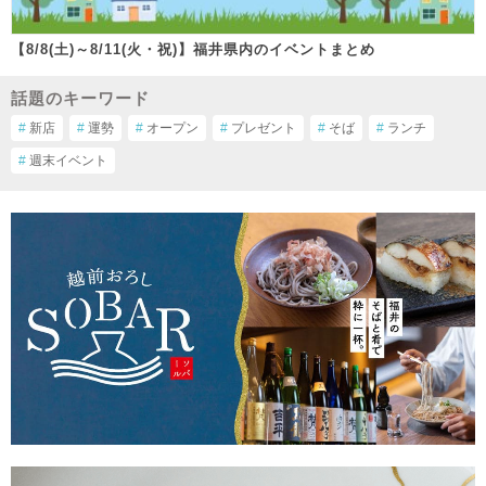
【8/8(土)～8/11(火・祝)】福井県内のイベントまとめ
話題のキーワード
#
新店
#
運勢
#
オープン
#
プレゼント
#
そば
#
ランチ
#
週末イベント