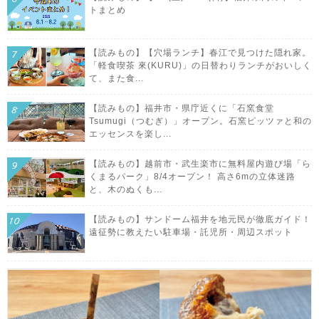
トまとめ
【読みもの】【穴場ランチ】春江で見つけた隠れ家。
「軽食喫茶 來(KURU)」の日替わりランチがおいしく
て、また食...
【読みもの】福井市・県庁近くに「石窯食堂
Tsumugi（つむぎ）」オープン。石窯ピッツァと和の
エッセンスを楽し...
【読みもの】越前市・武生楽市に無料屋内遊び場「ら
くまるパーク」8/4オープン！ 高さ6mの立体迷路
と、木のぬくも...
【読みもの】サンドーム福井を地元民が徹底ガイド！
遠征勢に教えたい駐車場・託児所・周辺スポット