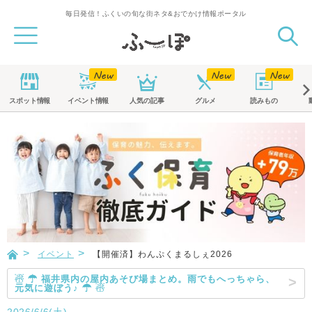
毎日発信！ふくいの旬な街ネタ&おでかけ情報ポータル
スポット
情報
イベント
情報
人気の記事
グルメ
読みもの
イベント
【開催済】わんぷくまるしぇ2026
☃ ☂ 福井県内の屋内あそび場まとめ。雨でもへっちゃら、
元気に遊ぼう♪ ☂ ☃
2026/6/6(土)