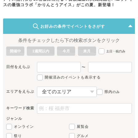
スの最強コラボ「かりんとうアイス」がこの夏、新登場！
お好みの条件でイベントをさがす
条件をチェックしたら下の検索ボタンをクリック
開催中
1週間以内
今月
来月
のみ
土日・祝
日付をえらぶ
〜
開催済みのイベントも表示する
エリアをえらぶ
県内
のみ
キーワード検索
ジャンル
オンライン
展覧会
祭り
グルメ