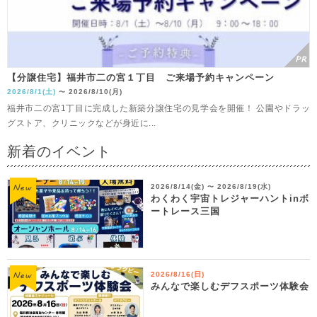
【分譲住宅】福井市二の宮１丁目 ご来場予約キャンペーン
2026/8/1(土)
2026/8/10(月)
〜
福井市二の宮1丁目に完成した新築分譲住宅の見学会を開催！ 公園やドラッ
グストア、クリニックなどが身近に...
新着のイベント
2026/8/14(金)
2026/8/19(水)
〜
わくわく宇宙トレジャーハントinボ
ートレース三国
2026/8/16(日)
みんなで楽しむデフスポーツ体験会