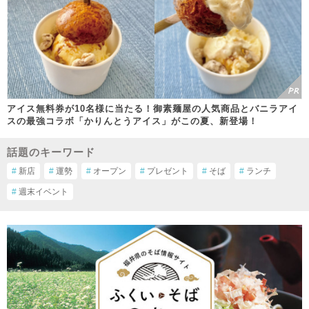
アイス無料券が10名様に当たる！御素麺屋の人気商品とバニラアイ
スの最強コラボ「かりんとうアイス」がこの夏、新登場！
話題のキーワード
#
新店
#
運勢
#
オープン
#
プレゼント
#
そば
#
ランチ
#
週末イベント