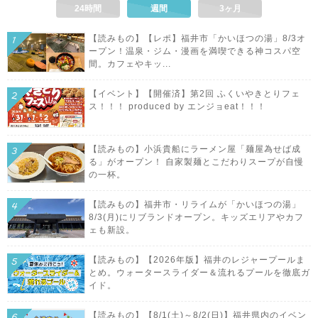
24時間
週間
3ヶ月
【読みもの】【レポ】福井市「かいほつの湯」8/3オ
ープン！温泉・ジム・漫画を満喫できる神コスパ空
間。カフェやキッ...
【イベント】【開催済】第2回 ふくいやきとりフェ
ス！！！ produced by エンジョeat！！！
【読みもの】小浜貴船にラーメン屋「麺屋為せば成
る」がオープン！ 自家製麺とこだわりスープが自慢
の一杯。
【読みもの】福井市・リライムが「かいほつの湯」
8/3(月)にリブランドオープン。キッズエリアやカフ
ェも新設。
【読みもの】【2026年版】福井のレジャープールま
とめ。ウォータースライダー＆流れるプールを徹底ガ
イド。
【読みもの】【8/1(土)～8/2(日)】福井県内のイベン