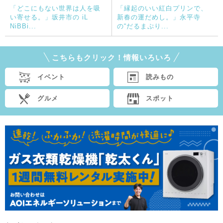
「どこにもない世界は人を吸
「縁起のいい紅白プリンで、
い寄せる。」坂井市の iL
新春の運だめし。」永平寺
NiBBi...
の“だるまぷり...
こちらもクリック！情報いろいろ
イベント
読みもの
グルメ
スポット