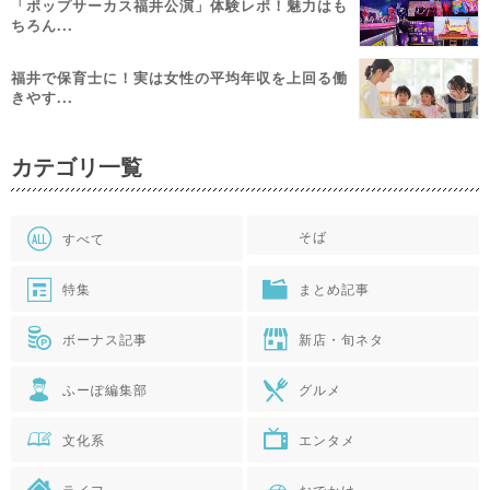
「ポップサーカス福井公演」体験レポ！魅力はも
ちろん...
福井で保育士に！実は女性の平均年収を上回る働
きやす...
カテゴリ一覧
そば
すべて
特集
まとめ記事
ボーナス記事
新店・旬ネタ
ふーぽ編集部
グルメ
文化系
エンタメ