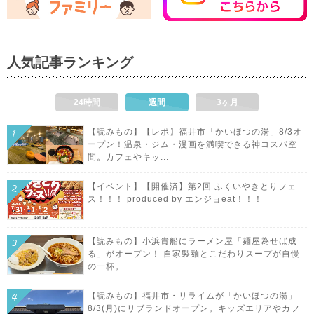
人気記事ランキング
24時間
週間
3ヶ月
【読みもの】【レポ】福井市「かいほつの湯」8/3オ
ープン！温泉・ジム・漫画を満喫できる神コスパ空
間。カフェやキッ...
【イベント】【開催済】第2回 ふくいやきとりフェ
ス！！！ produced by エンジョeat！！！
【読みもの】小浜貴船にラーメン屋「麺屋為せば成
る」がオープン！ 自家製麺とこだわりスープが自慢
の一杯。
【読みもの】福井市・リライムが「かいほつの湯」
8/3(月)にリブランドオープン。キッズエリアやカフ