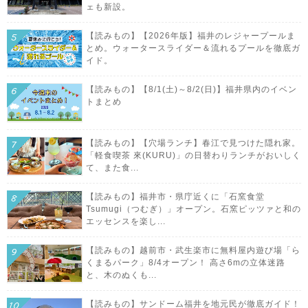
ェも新設。
【読みもの】【2026年版】福井のレジャープールま
とめ。ウォータースライダー＆流れるプールを徹底ガ
イド。
【読みもの】【8/1(土)～8/2(日)】福井県内のイベン
トまとめ
【読みもの】【穴場ランチ】春江で見つけた隠れ家。
「軽食喫茶 來(KURU)」の日替わりランチがおいしく
て、また食...
【読みもの】福井市・県庁近くに「石窯食堂
Tsumugi（つむぎ）」オープン。石窯ピッツァと和の
エッセンスを楽し...
【読みもの】越前市・武生楽市に無料屋内遊び場「ら
くまるパーク」8/4オープン！ 高さ6mの立体迷路
と、木のぬくも...
【読みもの】サンドーム福井を地元民が徹底ガイド！