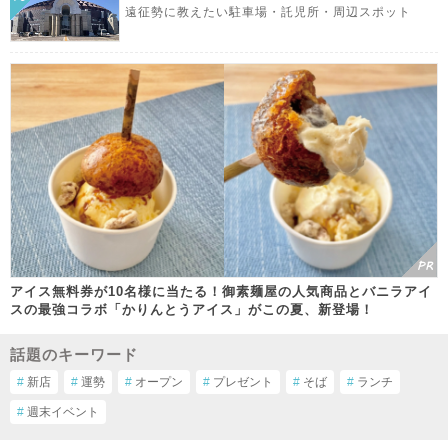
遠征勢に教えたい駐車場・託児所・周辺スポット
アイス無料券が10名様に当たる！御素麺屋の人気商品とバニラアイ
スの最強コラボ「かりんとうアイス」がこの夏、新登場！
話題のキーワード
#
新店
#
運勢
#
オープン
#
プレゼント
#
そば
#
ランチ
#
週末イベント