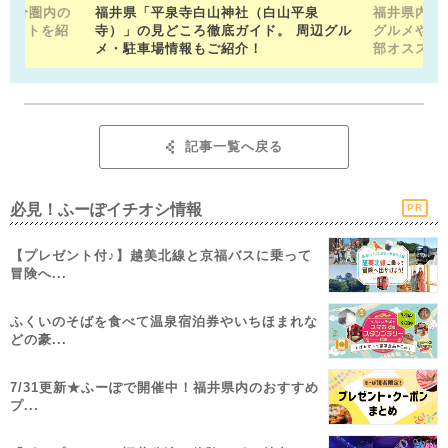
15分圏内の
福井県「平泉寺白山神社（白山平泉
福井県内の
ポットを紹
寺）」の見どころ徹底ガイド。 周辺グル
グルメや近
メ・駐車場情報もご紹介！
部オススメ
記事一覧へ戻る
必見！ふーぽイチオシ情報
PR
【プレゼント付♪】越美北線と京福バスに乗って
冒険へ...
ふくいのそばを食べて温泉宿泊券やいちほまれな
どの豪...
7/31更新★ふーぽで開催中！福井県内のおすすめ
プ...