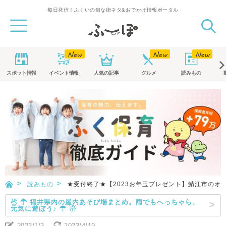
毎日発信！ふくいの旬な街ネタ&おでかけ情報ポータル
スポット
情報
イベント
情報
人気の記事
グルメ
読みもの
読みもの
★受付終了★【2023お年玉プレゼント】鯖江市のオプト
☃ ☂ 福井県内の屋内あそび場まとめ。雨でもへっちゃら、
元気に遊ぼう♪ ☂ ☃
2023/1/3
2023/4/19