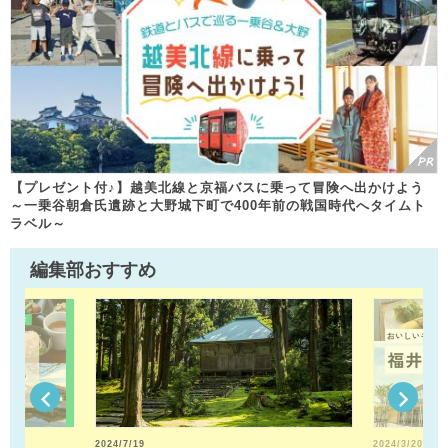
【プレゼント付♪】越美北線と京福バスに乗って冒険へ出かけよう
～一乗谷朝倉氏遺跡と大野城下町で400年前の戦国時代へタイムト
ラベル～
編集部おすすめ
2024/7/19
2024/3/20