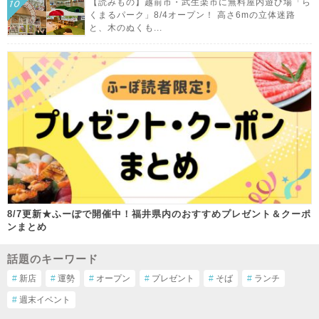
【読みもの】越前市・武生楽市に無料屋内遊び場「ら
くまるパーク」8/4オープン！ 高さ6mの立体迷路
と、木のぬくも...
8/7更新★ふーぽで開催中！福井県内のおすすめプレゼント＆クーポ
ンまとめ
話題のキーワード
#
新店
#
運勢
#
オープン
#
プレゼント
#
そば
#
ランチ
#
週末イベント