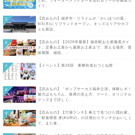
とめ。ウォータースライダー＆流れるプールを徹底ガ
イド。
【読みもの】福井市・リライムが「かいほつの湯」
8/3(月)にリブランドオープン。キッズエリアやカフ
ェも新設。
【読みもの】【2026年最新】福井駅お土産徹底ガイ
ド。定番お土産から最新お土産まで、買える場所、賞
味期限、値段、...
【イベント】第28回 東郷街道おつくね祭
【読みもの】「ポップサーカス福井公演」体験レポ！
魅力はもちろん、座席の見え方、フード、オリジナル
グッズまで詳しく...
【読みもの】【穴場ランチ】春江で見つけた隠れ家。
「軽食喫茶 來(KURU)」の日替わりランチがおいしく
て、また食...