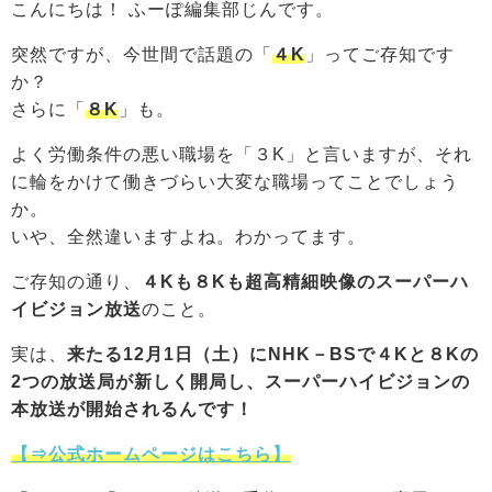
こんにちは！ ふーぽ編集部じんです。
突然ですが、今世間で話題の「
４K
」ってご存知です
か？
さらに「
８K
」も。
よく労働条件の悪い職場を「３K」と言いますが、それ
に輪をかけて働きづらい大変な職場ってことでしょう
か。
いや、全然違いますよね。わかってます。
ご存知の通り、
４Kも８Kも超高精細映像のスーパーハ
イビジョン放送
のこと。
実は、
来たる12月1日（土）にNHK－BSで４Kと８Kの
2つの放送局が新しく開局し、スーパーハイビジョンの
本放送が開始されるんです！
【⇒公式ホームページはこちら】