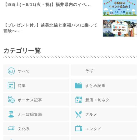
【8/8(土)～8/11(火・祝)】福井県内のイベ...
【プレゼント付♪】越美北線と京福バスに乗って
冒険へ...
カテゴリ一覧
そば
すべて
特集
まとめ記事
ボーナス記事
新店・旬ネタ
ふーぽ編集部
グルメ
文化系
エンタメ