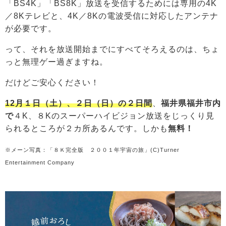
「BS4K」「BS8K」放送を受信するためには専用の4K
／8Kテレビと、4K／8Kの電波受信に対応したアンテナ
が必要です。
って、それを放送開始までにすべてそろえるのは、ちょ
っと無理ゲー過ぎますね。
だけどご安心ください！
12月１日（土）、２日（日）の２日間
、
福井県福井市内
で
４K、８Kのスーパーハイビジョン放送をじっくり見
られるところが２カ所あるんです。しかも
無料！
※メーン写真：「８Ｋ完全版 ２００１年宇宙の旅」(C)Turner
Entertainment Company