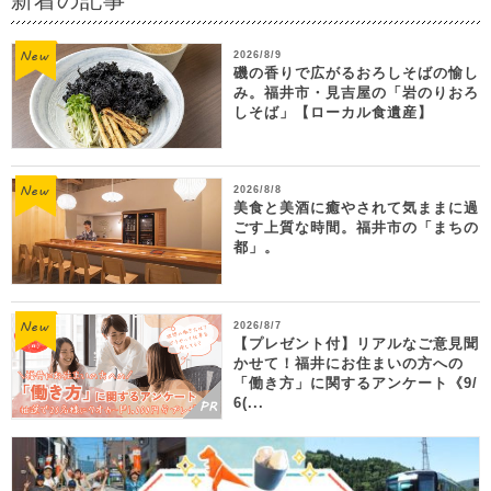
2026/8/9
磯の香りで広がるおろしそばの愉し
み。福井市・見吉屋の「岩のりおろ
しそば」【ローカル食遺産】
2026/8/8
美食と美酒に癒やされて気ままに過
ごす上質な時間。福井市の「まちの
都」。
2026/8/7
【プレゼント付】リアルなご意見聞
かせて！福井にお住まいの方への
「働き方」に関するアンケート《9/
6(...