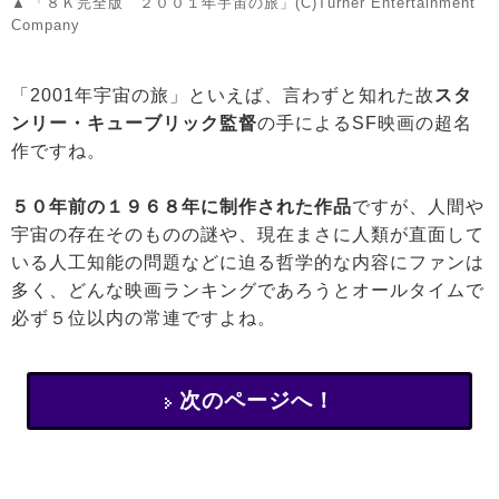
「８Ｋ完全版 ２００１年宇宙の旅」(C)Turner Entertainment
Company
「2001年宇宙の旅」といえば、言わずと知れた故
スタ
ンリー・キューブリック監督
の手によるSF映画の超名
作ですね。
５０年前の１９６８年に制作された作品
ですが、人間や
宇宙の存在そのものの謎や、現在まさに人類が直面して
いる人工知能の問題などに迫る哲学的な内容にファンは
多く、どんな映画ランキングであろうとオールタイムで
必ず５位以内の常連ですよね。
次のページへ！