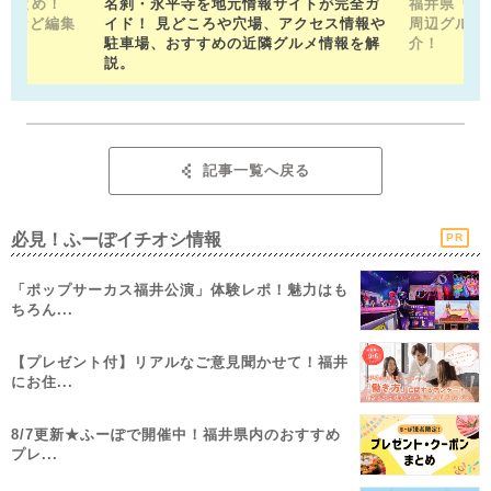
駅まとめ！
名刹・永平寺を地元情報サイトが完全ガ
福井県「福
トなど編集
イド！ 見どころや穴場、アクセス情報や
周辺グルメ
！
駐車場、おすすめの近隣グルメ情報を解
介！
説。
記事一覧へ戻る
必見！ふーぽイチオシ情報
PR
「ポップサーカス福井公演」体験レポ！魅力はも
ちろん...
【プレゼント付】リアルなご意見聞かせて！福井
にお住...
8/7更新★ふーぽで開催中！福井県内のおすすめ
プレ...