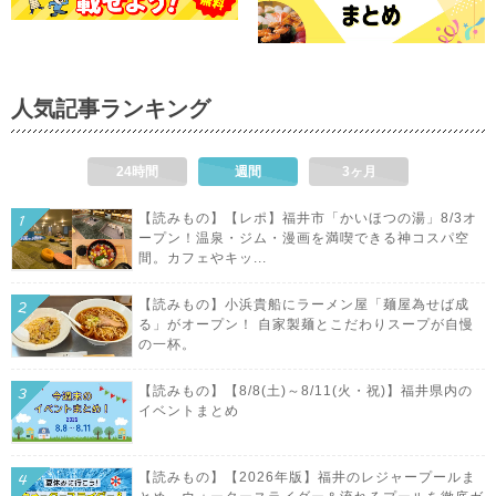
人気記事ランキング
24時間
週間
3ヶ月
【読みもの】【レポ】福井市「かいほつの湯」8/3オ
ープン！温泉・ジム・漫画を満喫できる神コスパ空
間。カフェやキッ...
【読みもの】小浜貴船にラーメン屋「麺屋為せば成
る」がオープン！ 自家製麺とこだわりスープが自慢
の一杯。
【読みもの】【8/8(土)～8/11(火・祝)】福井県内の
イベントまとめ
【読みもの】【2026年版】福井のレジャープールま