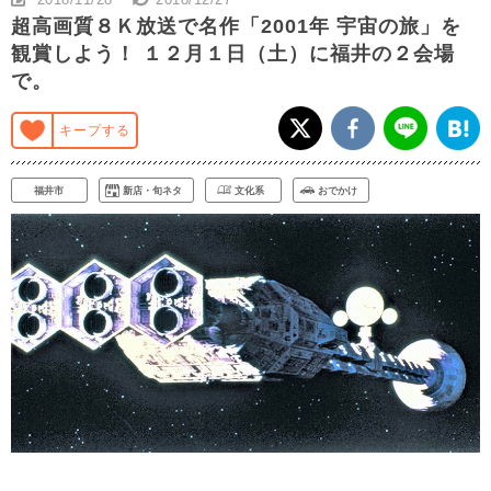
超高画質８Ｋ放送で名作「2001年 宇宙の旅」を
観賞しよう！ １２月１日（土）に福井の２会場
で。
キープする
福井市
新店・旬ネタ
文化系
おでかけ