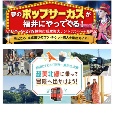
【プレゼント付♪】越美北線と京福バスに乗って冒険へ出かけよう
～一乗谷朝倉氏遺跡と大野城下町で400年前の戦国時代へタイムト