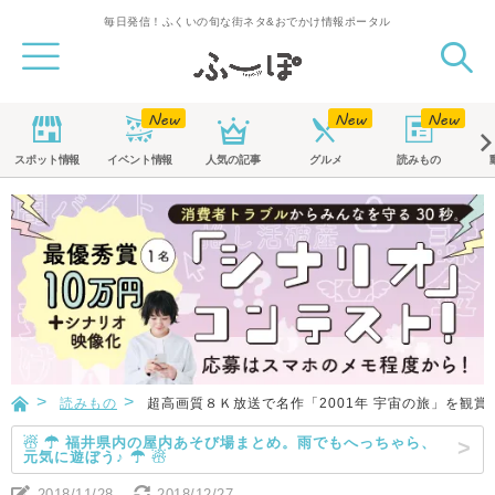
毎日発信！ふくいの旬な街ネタ&おでかけ情報ポータル
スポット
情報
イベント
情報
人気の記事
グルメ
読みもの
読みもの
超高画質８Ｋ放送で名作「2001年 宇宙の旅」を観
☃ ☂ 福井県内の屋内あそび場まとめ。雨でもへっちゃら、
元気に遊ぼう♪ ☂ ☃
2018/11/28
2018/12/27