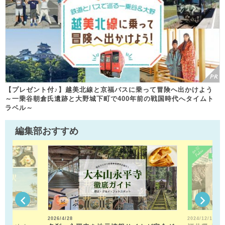
【プレゼント付♪】越美北線と京福バスに乗って冒険へ出かけよう
～一乗谷朝倉氏遺跡と大野城下町で400年前の戦国時代へタイムト
ラベル～
編集部おすすめ
2026/4/28
2024/12/13