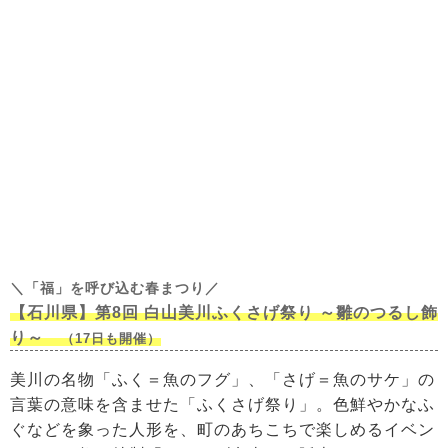
＼「福」を呼び込む春まつり／
【石川県】第8回 白山美川ふくさげ祭り ～雛のつるし飾
り～
（17日も開催）
美川の名物「ふく＝魚のフグ」、「さげ＝魚のサケ」の
言葉の意味を含ませた「ふくさげ祭り」。色鮮やかなふ
ぐなどを象った人形を、町のあちこちで楽しめるイベン