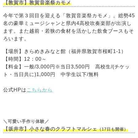
【敦賀市】敦賀音楽祭カモメ
今年で第３回目を迎える「敦賀音楽祭カモメ」。総勢45
名の豪華ミュージシャンと県内4高校吹奏楽部が出演し
ます。また越前・若狭の食材を活かした飲食ブースもそ
ろいます。
【場所】きらめきみなと館（福井県敦賀市桜町1-1）
【時間】12：00～
【料金】一般/3,000円※当日3,500円 高校生/(チケッ
ト・当日共に)1,000円 中学生以下/無料
公式HPは
こちらから
＼可愛い手作り体験／
【坂井市】小さな春のクラフトマルシェ
（17日も開催）