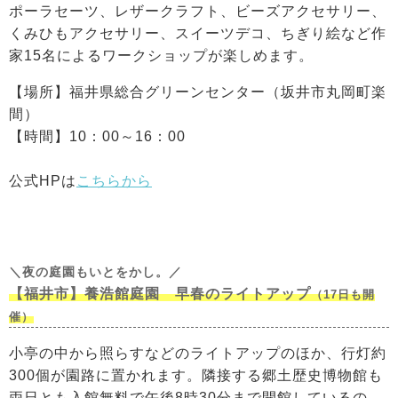
ポーラセーツ、レザークラフト、ビーズアクセサリー、
くみひもアクセサリー、スイーツデコ、ちぎり絵など作
家15名によるワークショップが楽しめます。
【場所】福井県総合グリーンセンター（坂井市丸岡町楽
間）
【時間】10：00～16：00
公式HPは
こちらから
＼夜の庭園もいとをかし。／
【福井市】養浩館庭園 早春のライトアップ
（17日も開
催）
小亭の中から照らすなどのライトアップのほか、行灯約
300個が園路に置かれます。隣接する郷土歴史博物館も
両日とも入館無料で午後8時30分まで開館しているの