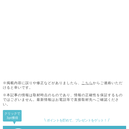
※掲載内容に誤りや修正などがありましたら、
こちら
からご連絡いただ
けると幸いです。
※本記事の情報は取材時点のものであり、情報の正確性を保証するもの
ではございません。
最新情報はお電話等で直接取材先へご確認くださ
い。
クリックで
3pt
獲得
ポイントを貯めて、プレゼントをゲット！