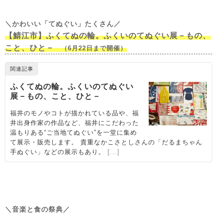
＼かわいい「てぬぐい」たくさん／
【鯖江市】ふくてぬの輪。ふくいのてぬぐい展－もの、
こと、ひと－
（6月22日まで開催）
＼音楽と食の祭典／