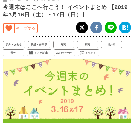
今週末はここへ行こう！ イベントまとめ 【2019
年3月16日（土）・17日（日）】
キープする
坂井・あわら
奥越・吉田郡
丹南
嶺南
福井市
県外
まとめ記事
おでかけ
イベント