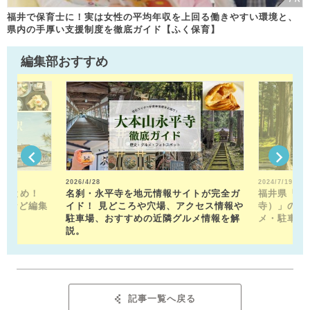
福井で保育士に！実は女性の平均年収を上回る働きやすい環境と、
県内の手厚い支援制度を徹底ガイド【ふく保育】
編集部おすすめ
2026/4/28
2024/7/19
駅まとめ！
名刹・永平寺を地元情報サイトが完全ガ
福井県「平
トなど編集
イド！ 見どころや穴場、アクセス情報や
寺）」の見
！
駐車場、おすすめの近隣グルメ情報を解
メ・駐車場
説。
記事一覧へ戻る