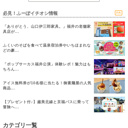
必見！ふーぽイチオシ情報
PR
「ありがとう、山口伊三郎家具。」福井の老舗家
具店が...
ふくいのそばを食べて温泉宿泊券やいちほまれな
どの豪...
「ポップサーカス福井公演」体験レポ！魅力はも
ちろん...
アイス無料券が10名様に当たる！御素麺屋の人気
商品...
【プレゼント付♪】越美北線と京福バスに乗って
冒険へ...
カテゴリ一覧