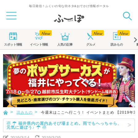
毎日発信！ふくいの旬な街ネタ&おでかけ情報ポータル
スポット
情報
イベント
情報
人気の記事
グルメ
読みもの
読みもの
今週末はここへ行こう！ イベントまとめ 【2019年3
☃ ☂ 福井県内の屋内あそび場まとめ。雨でもへっちゃら、
元気に遊ぼう♪ ☂ ☃
2019/3/14
2019/3/29