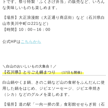
トです。祭り特製「ふくさげ弁当」の販売など、いろん
な美味しいものも楽しめます。
【場所】大正浪漫館（大正通り商店街）など（石川県白
山市美川中町ロ221など）
【時間】10：00～16：00
公式HPは
こちらから
＼白山のおいしいもの大集合！／
【石川県】とりごえ鍋まつり
（17日も開催）
白山鍋やくま鍋、きのこ鍋など山の食材をふんだんに使
用した鍋をはじめ、ジビエソーセージ、ジビエ串焼き
（シカ）などのグルメを楽しめます。
【場所】道の駅「一向一揆の里」食彩館せせらぎ前（石