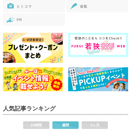
ヒトコマ
連載
PR
人気記事ランキング
24時間
週間
3ヶ月