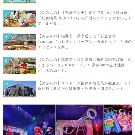
【読みもの】【穴場ランチ】春江で見つけた隠れ家。
「軽食喫茶 來(KURU)」の日替わりランチがおいしく
て、また食...
【読みもの】福井市・県庁近くに「石窯食堂
Tsumugi（つむぎ）」オープン。石窯ピッツァと和の
エッセンスを楽し...
【読みもの】越前市・武生楽市に無料屋内遊び場「ら
くまるパーク」8/4オープン！ 高さ6mの立体迷路
と、木のぬくも...
【読みもの】サンドーム福井を地元民が徹底ガイド！
遠征勢に教えたい駐車場・託児所・周辺スポット