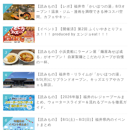
【読みもの】【レポ】福井市「かいほつの湯」8/3オ
ープン！温泉・ジム・漫画を満喫できる神コスパ空
間。カフェやキッ...
【イベント】【開催済】第2回 ふくいやきとりフェ
ス！！！ produced by エンジョeat！！！
【読みもの】小浜貴船にラーメン屋「麺屋為せば成
る」がオープン！ 自家製麺とこだわりスープが自慢
の一杯。
【読みもの】福井市・リライムが「かいほつの湯」
8/3(月)にリブランドオープン。キッズエリアやカフ
ェも新設。
【読みもの】【2026年版】福井のレジャープールま
とめ。ウォータースライダー＆流れるプールを徹底ガ
イド。
【読みもの】【8/1(土)～8/2(日)】福井県内のイベン
トまとめ