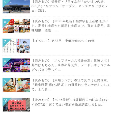
【読みもの】福井市・リライムが「かいほつの湯」
8/3(月)にリブランドオープン。キッズエリアやカフ
ェも新設。
【読みもの】【2026年最新】福井駅お土産徹底ガイ
ド。定番お土産から最新お土産まで、買える場所、賞
味期限、値段、...
【イベント】第28回 東郷街道おつくね祭
【読みもの】「ポップサーカス福井公演」体験レポ！
魅力はもちろん、座席の見え方、フード、オリジナル
グッズまで詳しく...
【読みもの】【穴場ランチ】春江で見つけた隠れ家。
「軽食喫茶 來(KURU)」の日替わりランチがおいしく
て、また食...
【読みもの】【2026最新】福井駅西口の駐車場おす
すめ27選！安くて近い場所を徹底調査しました。