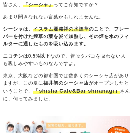
皆さん、
「シーシャ」
ってご存知ですか？
あまり聞きなれない言葉かもしれませんね。
シーシャは、
イスラム圏発祥の水煙草
のこと
で、
フレー
バーを付けた煙草の葉を炭で加熱し、
その煙を水のフィ
ルターに通したものを吸い込みます。
ニコチンは0.5%以下
なので、普段タバコを吸わない人
も親しみやすいものなんですよ。
東京、大阪などの都市圏では数多くのシーシャ店があり
ますが、この夏に
福井初のシーシャ店
がオープンしたと
「shisha Cafe&Bar shiranagi」
いうことで、
さん
に、伺ってみました。