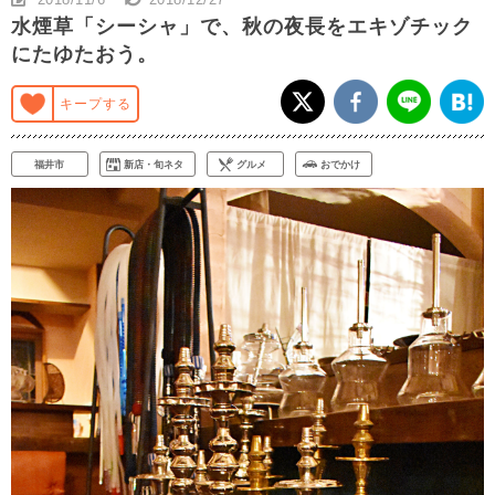
水煙草「シーシャ」で、秋の夜長をエキゾチック
にたゆたおう。
キープする
福井市
新店・旬ネタ
グルメ
おでかけ