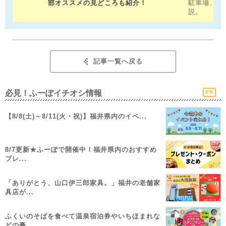
部オススメの見どころも紹介！
駐車場、お
説。
記事一覧へ戻る
必見！ふーぽイチオシ情報
PR
【8/8(土)～8/11(火・祝)】福井県内のイベ...
8/7更新★ふーぽで開催中！福井県内のおすすめ
プレ...
「ありがとう、山口伊三郎家具。」福井の老舗家
具店が...
ふくいのそばを食べて温泉宿泊券やいちほまれな
どの豪...