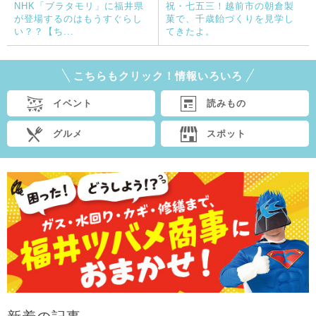
NHK「ブラタモリ」に福井県
祝・七五三！越前市の朝倉製
が登場するのはもうすぐらし
菓で、千歳飴づくりを見学し
い？？【ち...
てきたよ。
こちらもクリック！情報いろいろ
イベント
読みもの
グルメ
スポット