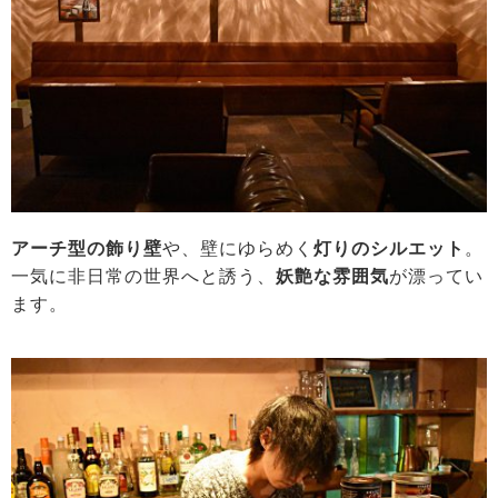
アーチ型の飾り壁
や、壁にゆらめく
灯りのシルエット
。
一気に非日常の世界へと誘う、
妖艶な雰囲気
が漂ってい
ます。