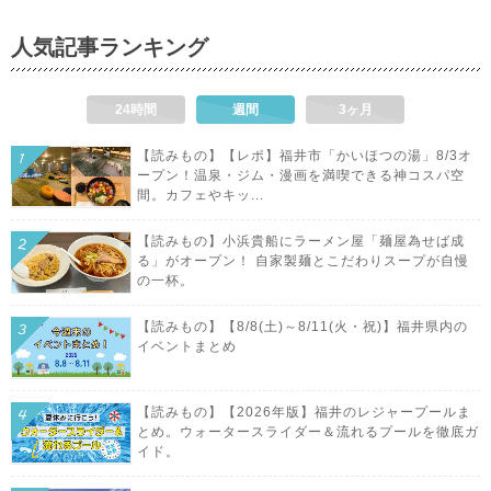
人気記事ランキング
24時間
週間
3ヶ月
【読みもの】【レポ】福井市「かいほつの湯」8/3オ
ープン！温泉・ジム・漫画を満喫できる神コスパ空
間。カフェやキッ...
【読みもの】小浜貴船にラーメン屋「麺屋為せば成
る」がオープン！ 自家製麺とこだわりスープが自慢
の一杯。
【読みもの】【8/8(土)～8/11(火・祝)】福井県内の
イベントまとめ
【読みもの】【2026年版】福井のレジャープールま
とめ。ウォータースライダー＆流れるプールを徹底ガ
イド。