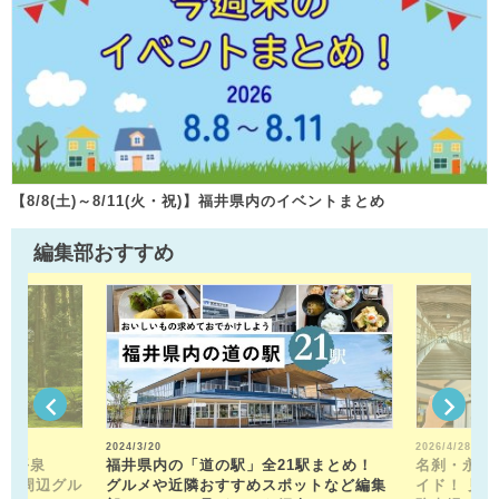
【8/8(土)～8/11(火・祝)】福井県内のイベントまとめ
編集部おすすめ
2024/3/20
2026/4/28
山平泉
福井県内の「道の駅」全21駅まとめ！
名刹・永平
。 周辺グル
グルメや近隣おすすめスポットなど編集
イド！ 見