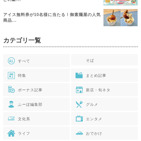
アイス無料券が10名様に当たる！御素麺屋の人気
商品...
カテゴリ一覧
そば
すべて
特集
まとめ記事
ボーナス記事
新店・旬ネタ
ふーぽ編集部
グルメ
文化系
エンタメ
ライフ
おでかけ