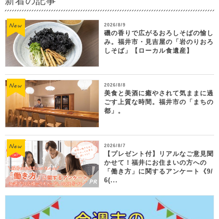
新着の記事
2026/8/9
磯の香りで広がるおろしそばの愉し
み。福井市・見吉屋の「岩のりおろ
しそば」【ローカル食遺産】
2026/8/8
美食と美酒に癒やされて気ままに過
ごす上質な時間。福井市の「まちの
都」。
2026/8/7
【プレゼント付】リアルなご意見聞
かせて！福井にお住まいの方への
「働き方」に関するアンケート《9/
6(...