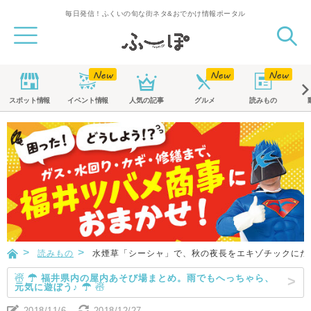
毎日発信！ふくいの旬な街ネタ&おでかけ情報ポータル
スポット
情報
イベント
情報
人気の記事
グルメ
読みもの
読みもの
水煙草「シーシャ」で、秋の夜長をエキゾチックにた
☃ ☂ 福井県内の屋内あそび場まとめ。雨でもへっちゃら、
元気に遊ぼう♪ ☂ ☃
2018/11/6
2018/12/27