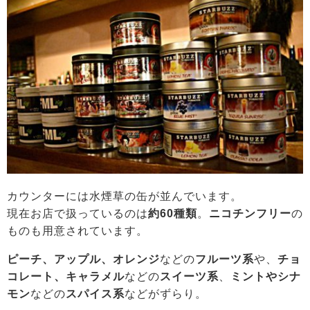
カウンターには水煙草の缶が並んでいます。
現在お店で扱っているのは
約60種類
。
ニコチンフリー
の
ものも用意されています。
ピーチ、アップル、オレンジ
などの
フルーツ系
や、
チョ
コレート、キャラメル
などの
スイーツ系
、
ミントやシナ
モン
などの
スパイス系
などがずらり。