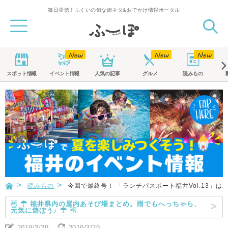
毎日発信！ふくいの旬な街ネタ&おでかけ情報ポータル
スポット
情報
イベント
情報
人気の記事
グルメ
読みもの
読みもの
今回で最終号！ 「ランチパスポート福井Vol.13」
☃ ☂ 福井県内の屋内あそび場まとめ。雨でもへっちゃら、
元気に遊ぼう♪ ☂ ☃
2019/3/29
2019/3/29