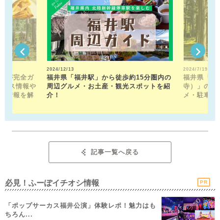
2024/12/13
2024/7/19
トが完全ガ
福井県「福井駅」から徒歩約15分圏内の
福井県「平
クセス情報や
周辺グルメ・お土産・観光スポットを紹
寺）」の見
メ情報を解
介！
メ・駐車場
記事一覧へ戻る
必見！ふーぽイチオシ情報
PR
「ポップサーカス福井公演」体験レポ！魅力はも
ちろん...