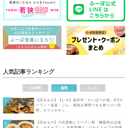
人気記事ランキング
24時間
週間
3ヶ月
【読みもの】【レポ】福井市「かいほつの湯」8/3オ
ープン！温泉・ジム・漫画を満喫できる神コスパ空
間。カフェやキッ...
【読みもの】小浜貴船にラーメン屋「麺屋為せば成
る」がオープン！ 自家製麺とこだわりスープが自慢