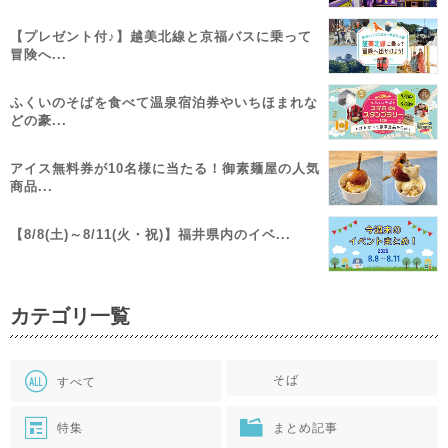
【プレゼント付♪】越美北線と京福バスに乗って
冒険へ...
ふくいのそばを食べて温泉宿泊券やいちほまれな
どの豪...
アイス無料券が10名様に当たる！御素麺屋の人気
商品...
【8/8(土)～8/11(火・祝)】福井県内のイベ...
カテゴリ一覧
そば
すべて
特集
まとめ記事