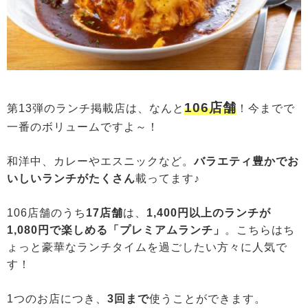
106店舗
第13弾のランチ掲載店は、なんと
！今までで
一番のボリュームですよ～！
和洋中、カレーやエスニックなど。
バラエティ豊かでお
いしいランチがたくさん
載ってます♪
106店舗のうち
17店舗
は、
1,400円以上のランチが
1,080円で楽しめる「プレミアムランチ」
。こちらはち
ょっと豪華なランチタイムを過ごしたい方々に人気で
す！
1つのお店につき、
3回まで
使うことができます。