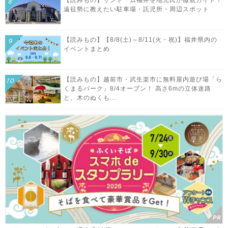
【読みもの】サンドーム福井を地元民が徹底ガイド！
遠征勢に教えたい駐車場・託児所・周辺スポット
【読みもの】【8/8(土)～8/11(火・祝)】福井県内の
イベントまとめ
【読みもの】越前市・武生楽市に無料屋内遊び場「ら
くまるパーク」8/4オープン！ 高さ6mの立体迷路
と、木のぬくも...