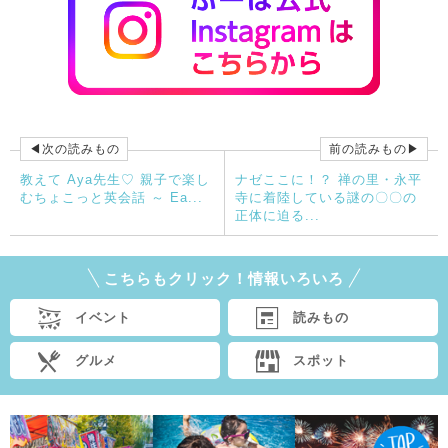
◀次の読みもの
前の読みもの▶
教えて Aya先生♡ 親子で楽し
ナゼここに！？ 禅の里・永平
むちょこっと英会話 ～ Ea...
寺に着陸している謎の〇〇の
正体に迫る...
こちらもクリック！情報いろいろ
イベント
読みもの
グルメ
スポット