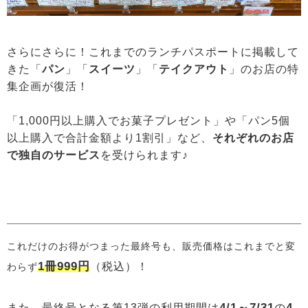
さらにさらに！これまでのランチパスポートに掲載して
きた「
パン
」「
スイーツ
」「
テイクアウト
」のお店の特
集企画が復活！
「1,000円以上購入でお菓子プレゼント」や「パン5個
以上購入で合計金額より1割引」など、
それぞれのお店
で独自のサービス
を受けられます♪
これだけのお得がつまった最終号も、販売価格はこれまでと変
1冊999円
（税込）
！
わらず
4/1～7/31
4
また、
最終号となる第13弾の利用期間は
の