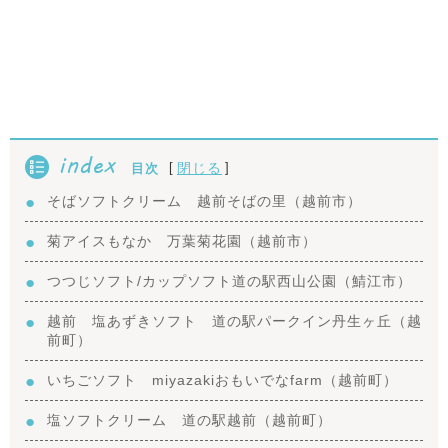
index
[
]
閉じる
目次
そばソフトクリーム 越前そばの里（越前市）
菊アイスもなか 万葉菊花園（越前市）
つつじソフト/カップソフト道の駅西山公園（鯖江市）
越前 塩あずきソフト 道の駅パークイン丹生ヶ丘（越
前町）
いちごソフト miyazakiおもいでなfarm（越前町）
塩ソフトクリーム 道の駅越前（越前町）