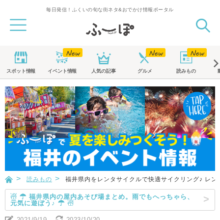
毎日発信！ふくいの旬な街ネタ&おでかけ情報ポータル
スポット
情報
イベント
情報
人気の記事
グルメ
読みもの
読みもの
福井県内をレンタサイクルで快適サイクリング♪ レン
☃ ☂ 福井県内の屋内あそび場まとめ。雨でもへっちゃら、
元気に遊ぼう♪ ☂ ☃
2021/9/19
2023/10/20