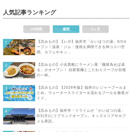
人気記事ランキング
24時間
週間
3ヶ月
【読みもの】【レポ】福井市「かいほつの湯」8/3オ
ープン！温泉・ジム・漫画を満喫できる神コスパ空
間。カフェやキッ...
【読みもの】小浜貴船にラーメン屋「麺屋為せば成
る」がオープン！ 自家製麺とこだわりスープが自慢
の一杯。
【読みもの】【2026年版】福井のレジャープールま
とめ。ウォータースライダー＆流れるプールを徹底ガ
イド。
【読みもの】福井市・リライムが「かいほつの湯」
8/3(月)にリブランドオープン。キッズエリアやカフ
ェも新設。