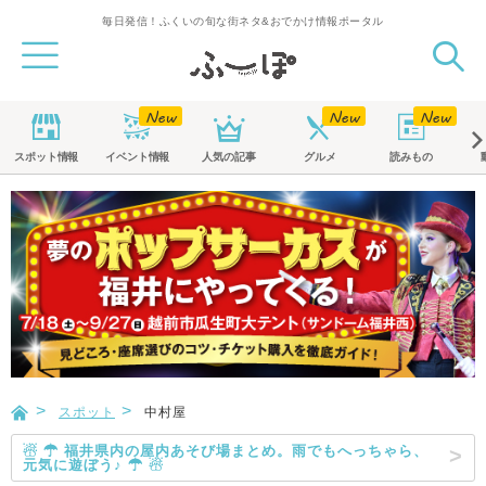
毎日発信！ふくいの旬な街ネタ&おでかけ情報ポータル
スポット
情報
イベント
情報
人気の記事
グルメ
読みもの
スポット
中村屋
☃ ☂ 福井県内の屋内あそび場まとめ。雨でもへっちゃら、
元気に遊ぼう♪ ☂ ☃