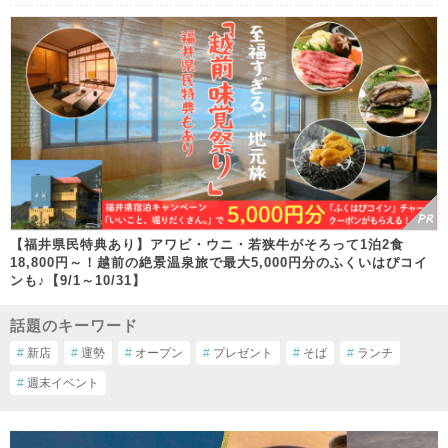
【福井県民特典あり】アワビ・ウニ・若狭牛がそろって1泊2食
18,800円～！越前の絶景温泉旅で最大5,000円分のふくいはぴコイ
ンも♪【9/1～10/31】
話題のキーワード
#
新店
#
運勢
#
オープン
#
プレゼント
#
そば
#
ランチ
#
週末イベント