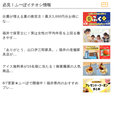
必見！ふーぽイチオシ情報
PR
出費が増える夏の救世主！最大3,000円分お得に
な...
福井で保育士に！実は女性の平均年収を上回る働
きやす...
「ありがとう、山口伊三郎家具。」福井の老舗家
具店が...
アイス無料券が10名様に当たる！御素麺屋の人気
商品...
8/7更新★ふーぽで開催中！福井県内のおすすめ
プレ...