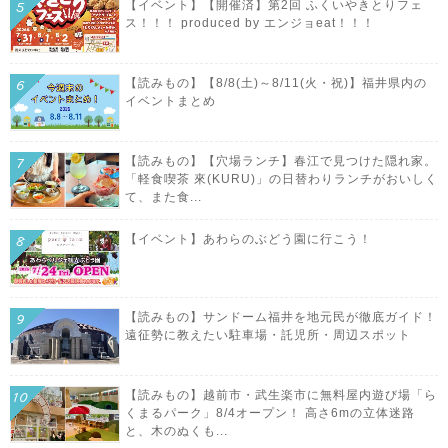
【イベント】【開催済】第2回 ふくいやきとりフェ
ス！！！ produced by エンジョeat！！！
【読みもの】【8/8(土)～8/11(火・祝)】福井県内の
イベントまとめ
【読みもの】【穴場ランチ】春江で見つけた隠れ家。
「軽食喫茶 來(KURU)」の日替わりランチがおいしく
て、また食...
【イベント】あわらのぶどう園に行こう！
【読みもの】サンドーム福井を地元民が徹底ガイド！
遠征勢に教えたい駐車場・託児所・周辺スポット
【読みもの】越前市・武生楽市に無料屋内遊び場「ら
くまるパーク」8/4オープン！ 高さ6mの立体迷路
と、木のぬくも...