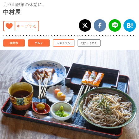
足羽山散策の休憩に。
中村屋
キープする
福井市
グルメ
レストラン
そば・うどん