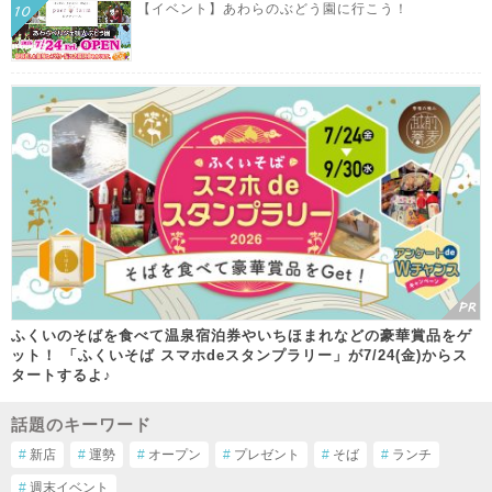
【イベント】あわらのぶどう園に行こう！
ふくいのそばを食べて温泉宿泊券やいちほまれなどの豪華賞品をゲ
ット！ 「ふくいそば スマホdeスタンプラリー」が7/24(金)からス
タートするよ♪
話題のキーワード
#
新店
#
運勢
#
オープン
#
プレゼント
#
そば
#
ランチ
#
週末イベント