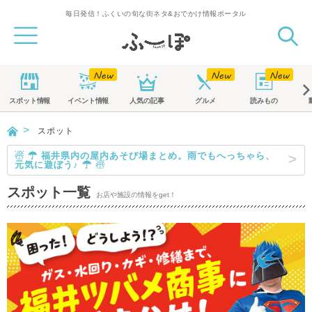
毎日発信！ふくいの旬な街ネタ&おでかけ情報ポータル
スポット
情報
イベント
情報
人気の記事
グルメ
読みもの
スポット
☃ ☂ 福井県内の屋内あそび場まとめ。雨でもへっちゃら、
元気に遊ぼう♪ ☂ ☃
スポット一覧
お店や施設の情報をget！