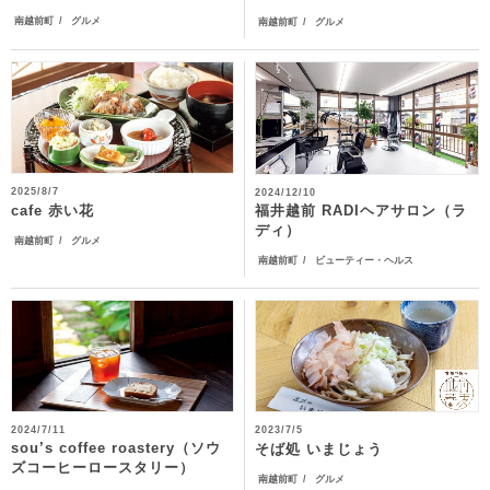
南越前町
グルメ
南越前町
グルメ
2025/8/7
2024/12/10
福井越前 RADIヘアサロン（ラ
cafe 赤い花
ディ）
南越前町
グルメ
南越前町
ビューティー・ヘルス
2024/7/11
2023/7/5
sou’s coffee roastery（ソウ
そば処 いまじょう
ズコーヒーロースタリー）
南越前町
グルメ