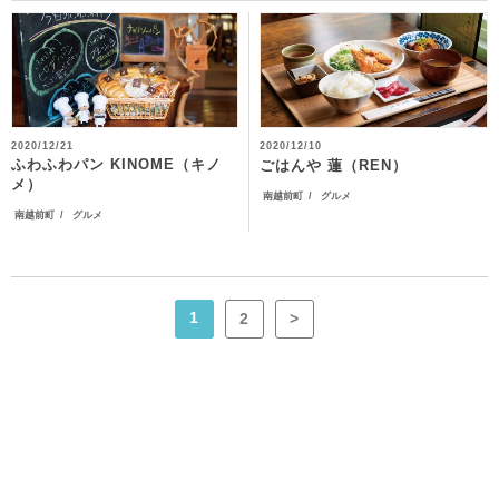
2020/12/21
2020/12/10
ふわふわパン KINOME（キノ
ごはんや 蓮（REN）
メ）
南越前町
グルメ
南越前町
グルメ
1
2
>