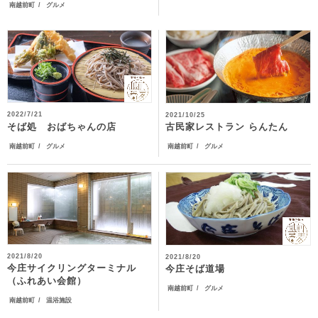
南越前町
グルメ
2022/7/21
2021/10/25
そば処 おばちゃんの店
古民家レストラン らんたん
南越前町
グルメ
南越前町
グルメ
2021/8/20
2021/8/20
今庄サイクリングターミナル
今庄そば道場
（ふれあい会館）
南越前町
グルメ
南越前町
温浴施設