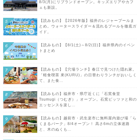
8/3(月)にリブランドオープン。キッズエリアやカフ
ェも新設。
【読みもの】【2026年版】福井のレジャープールま
とめ。ウォータースライダー＆流れるプールを徹底ガ
イド。
【読みもの】【8/1(土)～8/2(日)】福井県内のイベン
トまとめ
【読みもの】【穴場ランチ】春江で見つけた隠れ家。
「軽食喫茶 來(KURU)」の日替わりランチがおいしく
て、また食...
【読みもの】福井市・県庁近くに「石窯食堂
Tsumugi（つむぎ）」オープン。石窯ピッツァと和の
エッセンスを楽し...
【読みもの】越前市・武生楽市に無料屋内遊び場「ら
くまるパーク」8/4オープン！ 高さ6mの立体迷路
と、木のぬくも...