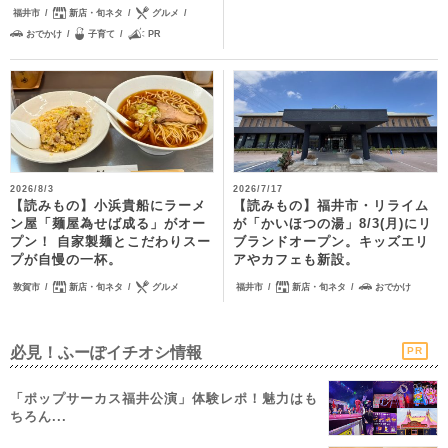
福井市
新店・旬ネタ
グルメ
おでかけ
子育て
PR
2026/8/3
2026/7/17
【読みもの】小浜貴船にラーメ
【読みもの】福井市・リライム
ン屋「麺屋為せば成る」がオー
が「かいほつの湯」8/3(月)にリ
プン！ 自家製麺とこだわりスー
ブランドオープン。キッズエリ
プが自慢の一杯。
アやカフェも新設。
敦賀市
新店・旬ネタ
グルメ
福井市
新店・旬ネタ
おでかけ
必見！ふーぽイチオシ情報
PR
「ポップサーカス福井公演」体験レポ！魅力はも
ちろん...