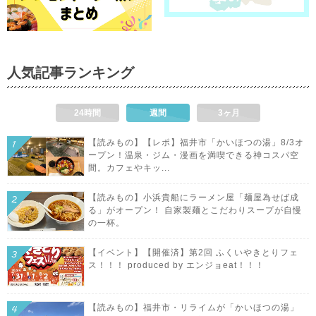
人気記事ランキング
24時間
週間
3ヶ月
【読みもの】【レポ】福井市「かいほつの湯」8/3オ
ープン！温泉・ジム・漫画を満喫できる神コスパ空
間。カフェやキッ...
【読みもの】小浜貴船にラーメン屋「麺屋為せば成
る」がオープン！ 自家製麺とこだわりスープが自慢
の一杯。
【イベント】【開催済】第2回 ふくいやきとりフェ
ス！！！ produced by エンジョeat！！！
【読みもの】福井市・リライムが「かいほつの湯」