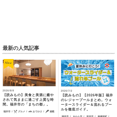
最新の人気記事
2026/8/8
2026/7/2
【読みもの】美食と美酒に癒や
【読みもの】【2026年版】福井
されて気ままに過ごす上質な時
のレジャープールまとめ。ウォ
間。福井市の「まちの都」。
ータースライダー＆流れるプー
ルを徹底ガイド。
福井市
グルメ
おでかけ
連載
福井市
あわら市
坂井市
南越前町