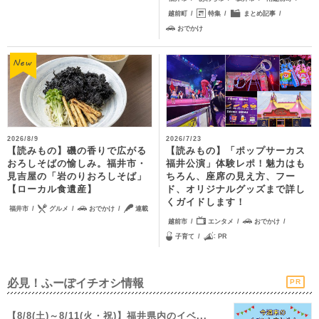
越前町
特集
まとめ記事
おでかけ
2026/8/9
2026/7/23
【読みもの】磯の香りで広がる
【読みもの】「ポップサーカス
おろしそばの愉しみ。福井市・
福井公演」体験レポ！魅力はも
見吉屋の「岩のりおろしそば」
ちろん、座席の見え方、フー
【ローカル食遺産】
ド、オリジナルグッズまで詳し
くガイドします！
福井市
グルメ
おでかけ
連載
越前市
エンタメ
おでかけ
子育て
PR
必見！ふーぽイチオシ情報
PR
【8/8(土)～8/11(火・祝)】福井県内のイベ...