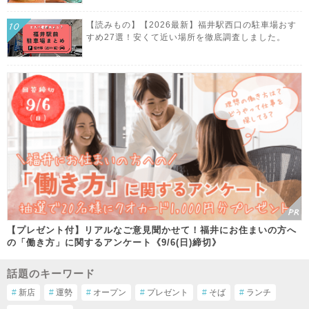
【読みもの】【2026最新】福井駅西口の駐車場おす
すめ27選！安くて近い場所を徹底調査しました。
【プレゼント付】リアルなご意見聞かせて！福井にお住まいの方へ
の「働き方」に関するアンケート《9/6(日)締切》
話題のキーワード
#
新店
#
運勢
#
オープン
#
プレゼント
#
そば
#
ランチ