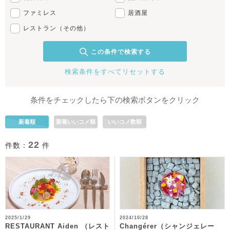
ファミレス
居酒屋
レストラン（その他）
この条件で検索する
検索条件をすべてリセットする
条件をチェックしたら下の検索ボタンをクリック
新着順
新着いいコメ順
いいコメ数順
22
件数：
件
2025/1/29
2024/10/28
RESTAURANT Aiden （レスト
Changérer（シャンジェレー