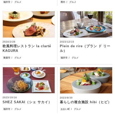
福井市
グルメ
県外
グルメ
2024/2/28
2023/12/15
欧風料理レストラン la clarté
Plein de rire（プラン ド リー
KAGURA
ル）
敦賀市
グルメ
福井市
グルメ
2023/10/16
2023/8/30
SHEZ SAKAI（シェ サカイ）
暮らしの複合施設 hibi（ヒビ）
福井市
グルメ
おおい町
グルメ