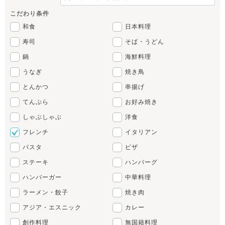
こだわり条件
和食
日本料理
寿司
そば・うどん
鍋
海鮮料理
うなぎ
焼き鳥
とんかつ
串揚げ
てんぷら
お好み焼き
しゃぶしゃぶ
洋食
フレンチ
イタリアン
パスタ
ピザ
ステーキ
ハンバーグ
ハンバーガー
中華料理
ラーメン・餃子
焼き肉
アジア・エスニック
カレー
創作料理
無国籍料理