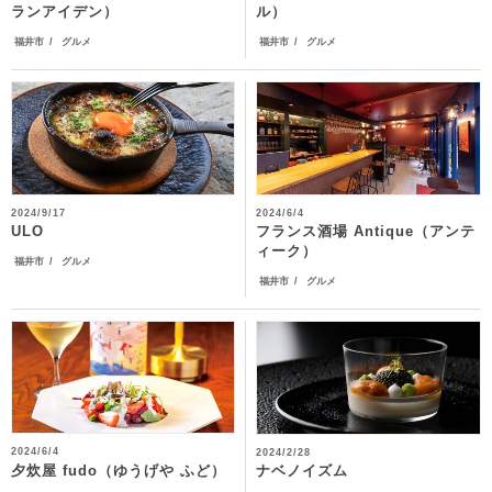
ランアイデン）
ル）
福井市
グルメ
福井市
グルメ
2024/9/17
2024/6/4
フランス酒場 Antique（アンテ
ULO
ィーク）
福井市
グルメ
福井市
グルメ
2024/6/4
2024/2/28
夕炊屋 fudo（ゆうげや ふど）
ナベノイズム