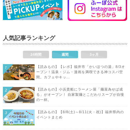
人気記事ランキング
24時間
週間
3ヶ月
【読みもの】【レポ】福井市「かいほつの湯」8/3オ
ープン！温泉・ジム・漫画を満喫できる神コスパ空
間。カフェやキッ...
【読みもの】小浜貴船にラーメン屋「麺屋為せば成
る」がオープン！ 自家製麺とこだわりスープが自慢
の一杯。
【読みもの】【8/8(土)～8/11(火・祝)】福井県内の
イベントまとめ