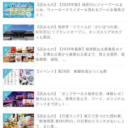
【読みもの】【2026年版】福井のレジャープールま
とめ。ウォータースライダー＆流れるプールを徹底ガ
イド。
【読みもの】福井市・リライムが「かいほつの湯」
8/3(月)にリブランドオープン。キッズエリアやカフ
ェも新設。
【読みもの】【2026年最新】福井駅お土産徹底ガイ
ド。定番お土産から最新お土産まで、買える場所、賞
味期限、値段、...
【イベント】第28回 東郷街道おつくね祭
【読みもの】「ポップサーカス福井公演」体験レポ！
魅力はもちろん、座席の見え方、フード、オリジナル
グッズまで詳しく...
【読みもの】【穴場ランチ】春江で見つけた隠れ家。
「軽食喫茶 來(KURU)」の日替わりランチがおいしく
て、また食...