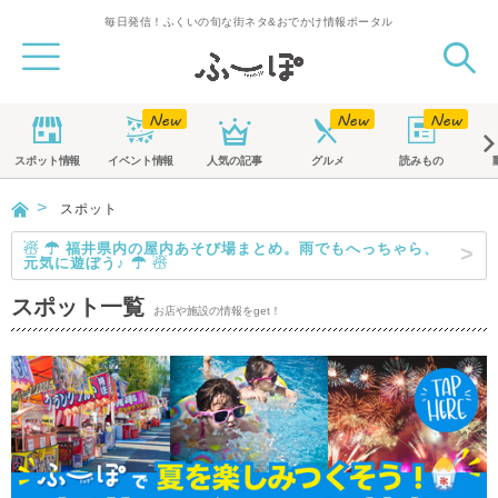
毎日発信！ふくいの旬な街ネタ&おでかけ情報ポータル
スポット
情報
イベント
情報
人気の記事
グルメ
読みもの
スポット
☃ ☂ 福井県内の屋内あそび場まとめ。雨でもへっちゃら、
元気に遊ぼう♪ ☂ ☃
スポット一覧
お店や施設の情報をget！