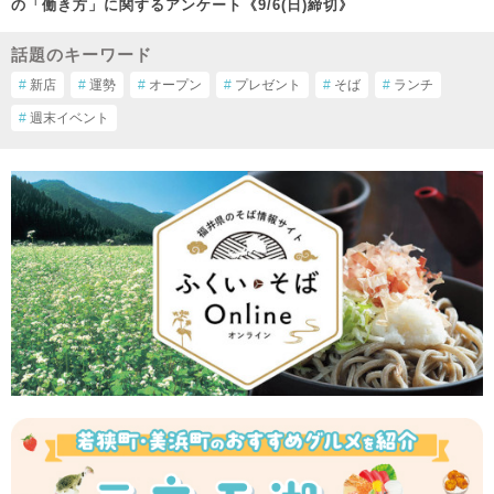
の「働き方」に関するアンケート《9/6(日)締切》
話題のキーワード
#
新店
#
運勢
#
オープン
#
プレゼント
#
そば
#
ランチ
#
週末イベント