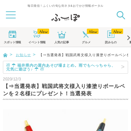
毎日発信！ふくいの旬な街ネタ&おでかけ情報ポータル
スポット
情報
イベント
情報
人気の記事
グルメ
読みもの
お知らせ
【⇒当選発表】戦国武将文様入り漆塗りボールペンを
☃ ☂ 福井県内の屋内あそび場まとめ。雨でもへっちゃら、
元気に遊ぼう♪ ☂ ☃
2020/12/3
【⇒当選発表】戦国武将文様入り漆塗りボールペ
ンを２名様にプレゼント！当選発表