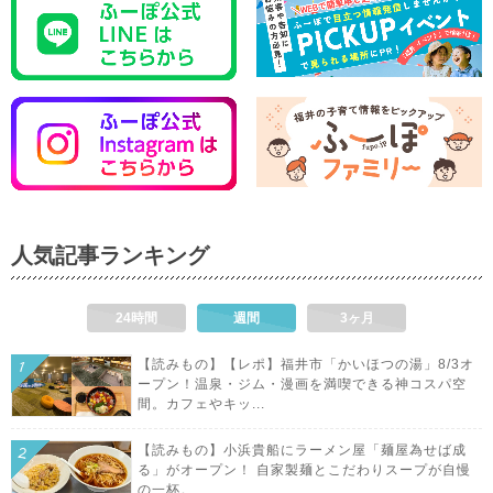
人気記事ランキング
24時間
週間
3ヶ月
【読みもの】【レポ】福井市「かいほつの湯」8/3オ
ープン！温泉・ジム・漫画を満喫できる神コスパ空
間。カフェやキッ...
【読みもの】小浜貴船にラーメン屋「麺屋為せば成
る」がオープン！ 自家製麺とこだわりスープが自慢
の一杯。