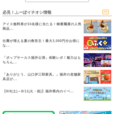
必見！ふーぽイチオシ情報
PR
アイス無料券が10名様に当たる！御素麺屋の人気
商品...
出費が増える夏の救世主！最大3,000円分お得に
な...
「ポップサーカス福井公演」体験レポ！魅力はも
ちろん...
「ありがとう、山口伊三郎家具。」福井の老舗家
具店が...
【8/8(土)～8/11(火・祝)】福井県内のイベ...