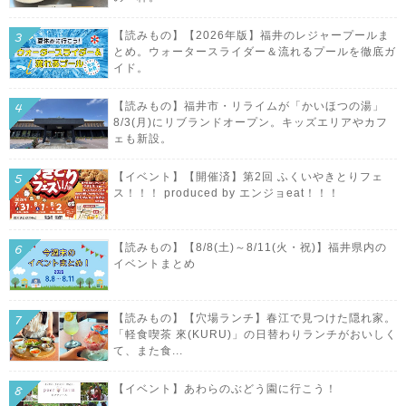
【読みもの】【2026年版】福井のレジャープールま
とめ。ウォータースライダー＆流れるプールを徹底ガ
イド。
【読みもの】福井市・リライムが「かいほつの湯」
8/3(月)にリブランドオープン。キッズエリアやカフ
ェも新設。
【イベント】【開催済】第2回 ふくいやきとりフェ
ス！！！ produced by エンジョeat！！！
【読みもの】【8/8(土)～8/11(火・祝)】福井県内の
イベントまとめ
【読みもの】【穴場ランチ】春江で見つけた隠れ家。
「軽食喫茶 來(KURU)」の日替わりランチがおいしく
て、また食...
【イベント】あわらのぶどう園に行こう！