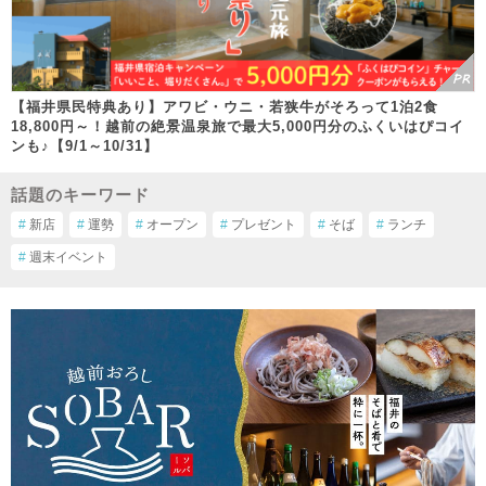
【福井県民特典あり】アワビ・ウニ・若狭牛がそろって1泊2食
18,800円～！越前の絶景温泉旅で最大5,000円分のふくいはぴコイ
ンも♪【9/1～10/31】
話題のキーワード
#
新店
#
運勢
#
オープン
#
プレゼント
#
そば
#
ランチ
#
週末イベント