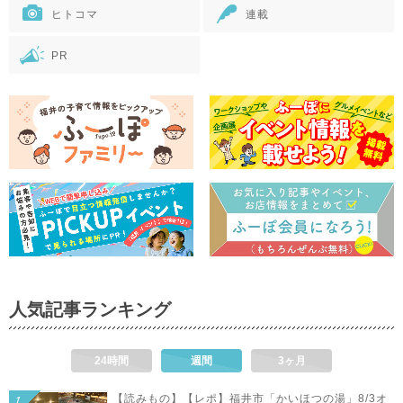
ヒトコマ
連載
PR
人気記事ランキング
24時間
週間
3ヶ月
【読みもの】【レポ】福井市「かいほつの湯」8/3オ