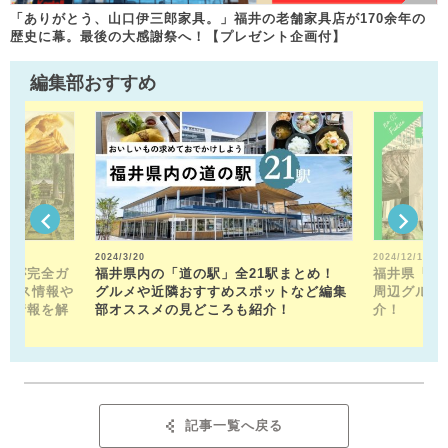
「ありがとう、山口伊三郎家具。」福井の老舗家具店が170余年の
歴史に幕。最後の大感謝祭へ！【プレゼント企画付】
編集部おすすめ
2024/3/20
2024/12/13
トが完全ガ
福井県内の「道の駅」全21駅まとめ！
福井県「福
クセス情報や
グルメや近隣おすすめスポットなど編集
周辺グルメ
メ情報を解
部オススメの見どころも紹介！
介！
記事一覧へ戻る