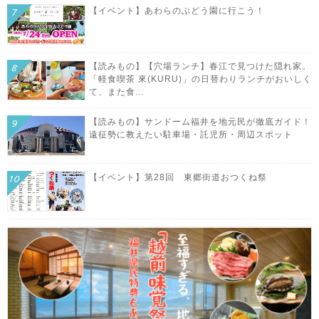
【イベント】あわらのぶどう園に行こう！
【読みもの】【穴場ランチ】春江で見つけた隠れ家。
「軽食喫茶 來(KURU)」の日替わりランチがおいしく
て、また食...
【読みもの】サンドーム福井を地元民が徹底ガイド！
遠征勢に教えたい駐車場・託児所・周辺スポット
【イベント】第28回 東郷街道おつくね祭