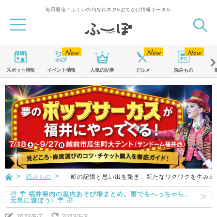
毎日発信！ふくいの旬な街ネタ&おでかけ情報ポータル
スポット
情報
イベント
情報
人気の記事
グルメ
読みもの
読みもの
「町の記憶と思い出を繋ぎ、新たなワクワクを生み出
☃ ☂ 福井県内の屋内あそび場まとめ。雨でもへっちゃら、
元気に遊ぼう♪ ☂ ☃
2023/5/7
2023/5/8