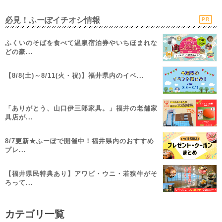
必見！ふーぽイチオシ情報
PR
ふくいのそばを食べて温泉宿泊券やいちほまれな
どの豪...
【8/8(土)～8/11(火・祝)】福井県内のイベ...
「ありがとう、山口伊三郎家具。」福井の老舗家
具店が...
8/7更新★ふーぽで開催中！福井県内のおすすめ
プレ...
【福井県民特典あり】アワビ・ウニ・若狭牛がそ
ろって...
カテゴリ一覧