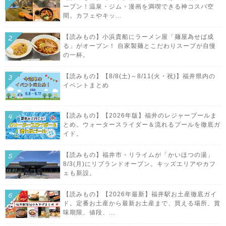
ープン！温泉・ジム・漫画を満喫できる神コスパ空
間。カフェやキッ...
【読みもの】小浜貴船にラーメン屋「麺屋為せば成
る」がオープン！ 自家製麺とこだわりスープが自慢
の一杯。
【読みもの】【8/8(土)～8/11(火・祝)】福井県内の
イベントまとめ
【読みもの】【2026年版】福井のレジャープールま
とめ。ウォータースライダー＆流れるプールを徹底ガ
イド。
【読みもの】福井市・リライムが「かいほつの湯」
8/3(月)にリブランドオープン。キッズエリアやカフ
ェも新設。
【読みもの】【2026年最新】福井駅お土産徹底ガイ
ド。定番お土産から最新お土産まで、買える場所、賞
味期限、値段、...