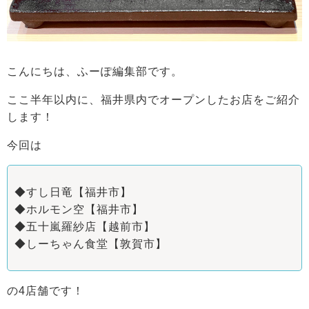
こんにちは、ふーぽ編集部です。
ここ半年以内に、福井県内でオープンしたお店をご紹介
します！
今回は
◆
すし日竜
【福井市】
◆
ホルモン空
【福井市】
◆
五十嵐羅紗店
【越前市】
◆
しーちゃん食堂
【敦賀市】
の4店舗です！