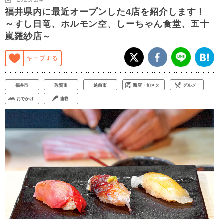
福井県内に最近オープンした4店を紹介します！
～すし日竜、ホルモン空、しーちゃん食堂、五十
嵐羅紗店～
キープする
福井市
敦賀市
越前市
新店・旬ネタ
グルメ
おでかけ
連載