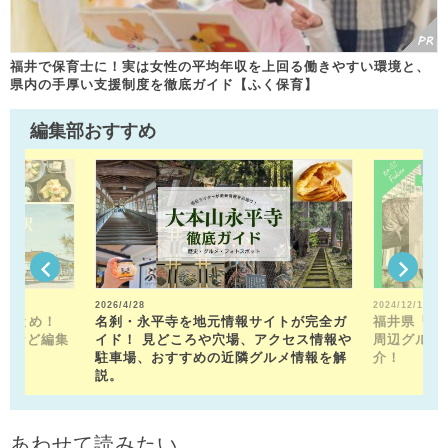
福井で保育士に！実は女性の平均年収を上回る働きやすい環境と、
県内の手厚い支援制度を徹底ガイド【ふく保育】
編集部おすすめ
2026/4/28
2024/12/13
駅まとめ！
名刹・永平寺を地元情報サイトが完全ガ
福井県「福
トなど編集
イド！ 見どころや穴場、アクセス情報や
周辺グルメ
！
駐車場、おすすめの近隣グルメ情報を解
介！
説。
あわせて読みたい