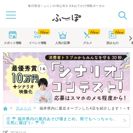
毎日発信！ふくいの旬な街ネタ&おでかけ情報ポータル
スポット
情報
イベント
情報
人気の記事
グルメ
読みもの
読みもの
福井県内に最近オープンした4店を紹介します！～す
☃ ☂ 福井県内の屋内あそび場まとめ。雨でもへっちゃら、
元気に遊ぼう♪ ☂ ☃
2026/1/4