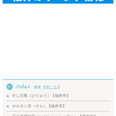
index
[
]
閉じる
目次
すし日竜（ひりゅう）【福井市】
ホルモン空（そら）【福井市】