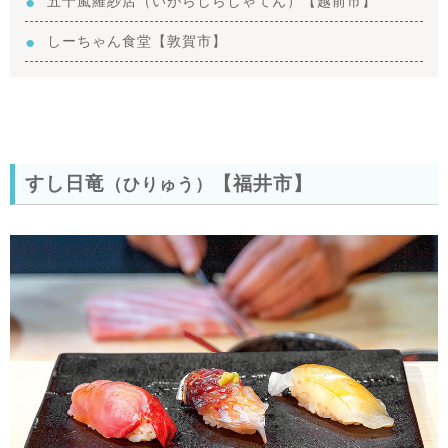
五十嵐羅紗店（いがらしらしゃてん）【越前市】
しーちゃん食堂【敦賀市】
すし日竜
【福井市】
（ひりゅう）