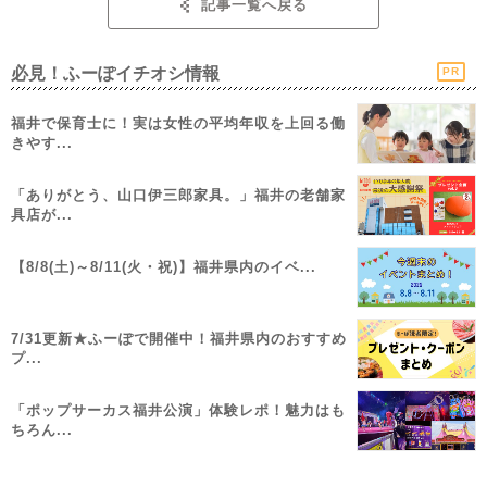
記事一覧へ戻る
必見！ふーぽイチオシ情報
PR
福井で保育士に！実は女性の平均年収を上回る働
きやす...
「ありがとう、山口伊三郎家具。」福井の老舗家
具店が...
【8/8(土)～8/11(火・祝)】福井県内のイベ...
7/31更新★ふーぽで開催中！福井県内のおすすめ
プ...
「ポップサーカス福井公演」体験レポ！魅力はも
ちろん...