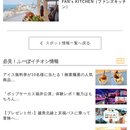
FAN’s KITCHEN（ファンズキッチ
ン）
スポット情報一覧へ戻る
必見！ふーぽイチオシ情報
PR
アイス無料券が10名様に当たる！御素麺屋の人気
商品...
「ポップサーカス福井公演」体験レポ！魅力はも
ちろん...
【プレゼント付♪】越美北線と京福バスに乗って
冒険へ...