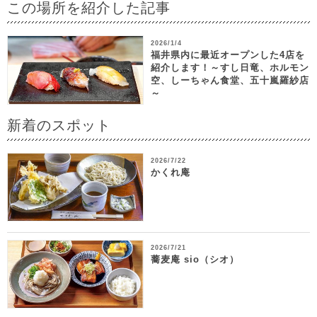
この場所を紹介した記事
2026/1/4
福井県内に最近オープンした4店を
紹介します！～すし日竜、ホルモン
空、しーちゃん食堂、五十嵐羅紗店
～
新着のスポット
2026/7/22
かくれ庵
2026/7/21
蕎麦庵 sio（シオ）