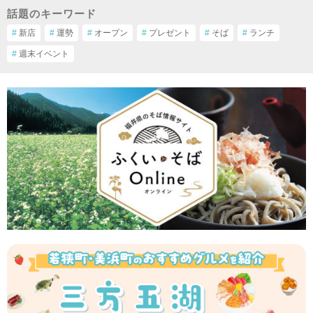
話題のキーワード
#
新店
#
運勢
#
オープン
#
プレゼント
#
そば
#
ランチ
#
週末イベント