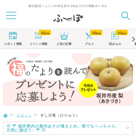
毎日発信！ふくいの旬な街ネタ&おでかけ情報ポータル
スポット
情報
イベント
情報
人気の記事
グルメ
読みもの
スポット
すし日竜（ひりゅう）
☃ ☂ 福井県内の屋内あそび場まとめ。雨でもへっちゃら、
元気に遊ぼう♪ ☂ ☃