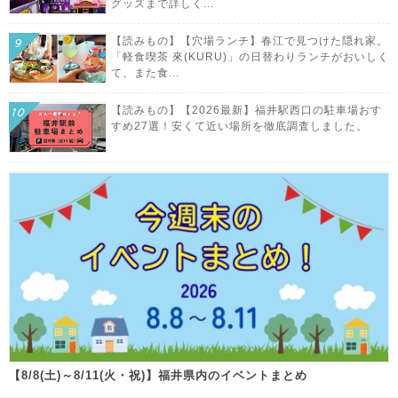
グッズまで詳しく...
【読みもの】【穴場ランチ】春江で見つけた隠れ家。
「軽食喫茶 來(KURU)」の日替わりランチがおいしく
て、また食...
【読みもの】【2026最新】福井駅西口の駐車場おす
すめ27選！安くて近い場所を徹底調査しました。
【8/8(土)～8/11(火・祝)】福井県内のイベントまとめ