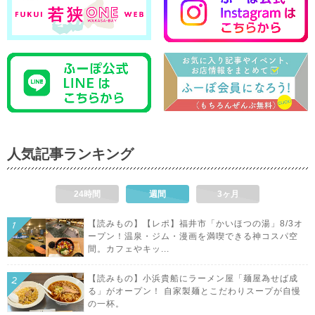
人気記事ランキング
24時間
週間
3ヶ月
【読みもの】【レポ】福井市「かいほつの湯」8/3オ
ープン！温泉・ジム・漫画を満喫できる神コスパ空
間。カフェやキッ...
【読みもの】小浜貴船にラーメン屋「麺屋為せば成
る」がオープン！ 自家製麺とこだわりスープが自慢
の一杯。