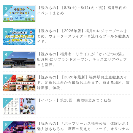
【読みもの】【8/8(土)～8/11(火・祝)】福井県内の
イベントまとめ
【読みもの】【2026年版】福井のレジャープールま
とめ。ウォータースライダー＆流れるプールを徹底ガ
イド。
【読みもの】福井市・リライムが「かいほつの湯」
8/3(月)にリブランドオープン。キッズエリアやカフ
ェも新設。
【読みもの】【2026年最新】福井駅お土産徹底ガイ
ド。定番お土産から最新お土産まで、買える場所、賞
味期限、値段、...
【イベント】第28回 東郷街道おつくね祭
【読みもの】「ポップサーカス福井公演」体験レポ！
魅力はもちろん、座席の見え方、フード、オリジナル