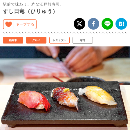
駅前で味わう、粋な江戸前寿司。
すし日竜（ひりゅう）
キープする
福井市
グルメ
レストラン
寿司