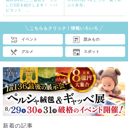
した5店を紹介します！ ～パ
ぶり弁当」
ピヨット、...
こちらもクリック！情報いろいろ
イベント
読みもの
グルメ
スポット
新着の記事