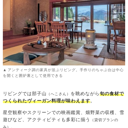
アンティーク調の家具が並ぶリビング。手作りのちゃぶ台は中心
を開くと囲炉裏として使用できる
リビングでは部子山
を眺めながら
旬の食材で
（へこさん）
つくられたヴィーガン料理が味わえます
。
星空観察やスクリーンでの映画鑑賞、畑野菜の収穫、雪
遊びなど、アクティビティも多彩に揃う
（貸切プランの
み）。