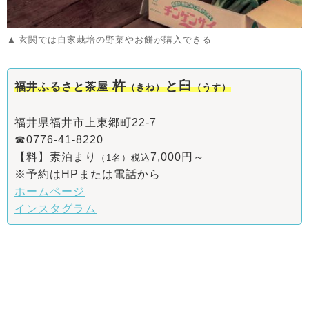
玄関では自家栽培の野菜やお餅が購入できる
杵
と臼
福井ふるさと茶屋
（きね）
（うす）
福井県福井市上東郷町22-7
☎0776-41-8220
【料】素泊まり
7,000円～
（1名）税込
※予約はHPまたは電話から
ホームページ
インスタグラム