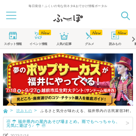
毎日発信！ふくいの旬な街ネタ&おでかけ情報ポータル
スポット
情報
イベント
情報
人気の記事
グルメ
読みもの
読みもの
ふるさと気分が味わえる、福井県内の古民家宿3軒。
☃ ☂ 福井県内の屋内あそび場まとめ。雨でもへっちゃら、
元気に遊ぼう♪ ☂ ☃
2023/1/16