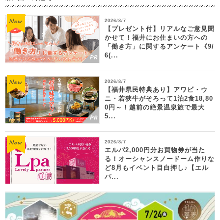
2026/8/7
【プレゼント付】リアルなご意見聞
かせて！福井にお住まいの方への
「働き方」に関するアンケート《9/
6(...
2026/8/7
【福井県民特典あり】アワビ・ウ
ニ・若狭牛がそろって1泊2食18,80
0円～！越前の絶景温泉旅で最大
5...
2026/8/7
エルパ2,000円分お買物券が当た
る！オーシャンスノードーム作りな
ど8月もイベント目白押し♪【エル
パ...