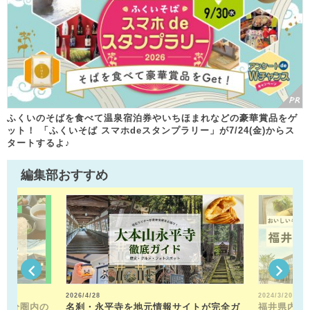
ふくいのそばを食べて温泉宿泊券やいちほまれなどの豪華賞品をゲ
ット！ 「ふくいそば スマホdeスタンプラリー」が7/24(金)からス
タートするよ♪
編集部おすすめ
2026/4/28
2024/3/20
15分圏内の
名刹・永平寺を地元情報サイトが完全ガ
福井県内の