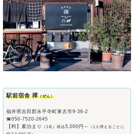
駅前宿舎 禪
（ぜん）
福井県吉田郡永平寺町東古市9-36-2
☎050-7520-2645
【料】素泊まり
5,000円～
（1名）税込
（1人増えるごとに