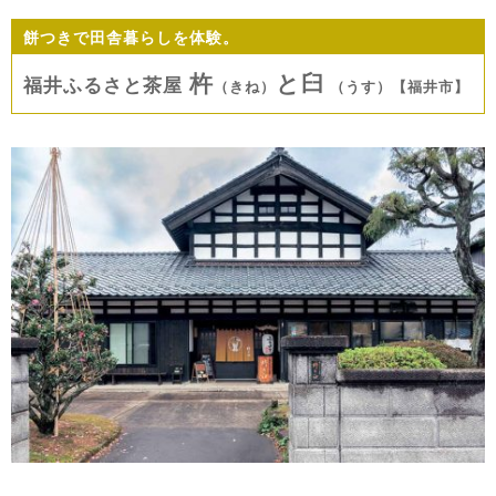
餅つきで田舎暮らしを体験。
杵
と臼
福井ふるさと茶屋
（きね）
（うす）【福井市】