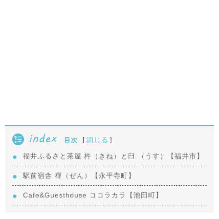
index
[
]
閉じる
目次
福井ふるさと茶屋 杵（きね）と臼 （うす）【福井市】
駅前宿舎 禪（ぜん）【永平寺町】
Cafe&Guesthouse ココラカラ【池田町】