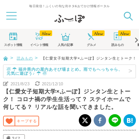
毎日発信！ふくいの旬な街ネタ&おでかけ情報ポータル
スポット
情報
イベント
情報
人気の記事
グルメ
読みもの
読みもの
【仁愛女子短期大学×ふーぽ】ジンタン生とトーク！ 
☃ ☂ 福井県内の屋内あそび場まとめ。雨でもへっちゃら、
元気に遊ぼう♪ ☂ ☃
2021/8/23
2021/12/10
【仁愛女子短期大学×ふーぽ】ジンタン生とトー
ク！ コロナ禍の学生生活って？ ステイホームで
何してる？ リアルな話を聞いてきました。
キープする
ライフ