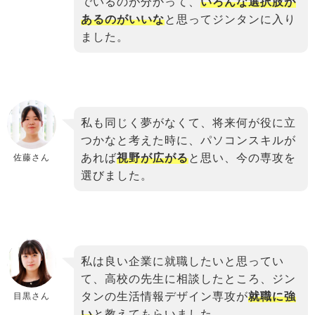
でいるのが分かって、
いろんな選択肢が
あるのがいいな
と思ってジンタンに入り
ました。
binary
私も同じく夢がなくて、将来何が役に立
comment
つかなと考えた時に、パソコンスキルが
あれば
視野が広がる
と思い、今の専攻を
佐藤さん
選びました。
binary
私は良い企業に就職したいと思ってい
comment
て、高校の先生に相談したところ、ジン
タンの生活情報デザイン専攻が
就職に強
目黒さん
い
と教えてもらいました。