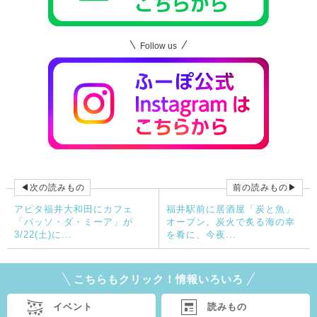
Follow us
◀次の読みもの
前の読みもの▶
アピタ福井大和田にカフェ
福井駅前に居酒屋「炭と魚」
「バッソ・ダ・ミーア」が
オープン。炭火で炙る海の幸
3/22(土)に...
を肴に、今夜...
こちらもクリック！情報いろいろ
イベント
読みもの