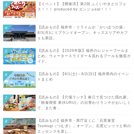
【イベント】【開催済】第2回 ふくいやきとりフェ
ス！！！ produced by エンジョeat！！！
【読みもの】福井市・リライムが「かいほつの湯」
8/3(月)にリブランドオープン。キッズエリアやカフ
ェも新設。
【読みもの】【2026年版】福井のレジャープールま
とめ。ウォータースライダー＆流れるプールを徹底ガ
イド。
【読みもの】【8/1(土)～8/2(日)】福井県内のイベン
トまとめ
【読みもの】【穴場ランチ】春江で見つけた隠れ家。
「軽食喫茶 來(KURU)」の日替わりランチがおいしく
て、また食...
【読みもの】福井市・県庁近くに「石窯食堂
Tsumugi（つむぎ）」オープン。石窯ピッツァと和の
エッセンスを楽し...