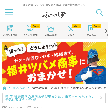
毎日発信！ふくいの旬な街ネタ&おでかけ情報ポータル
スポット
情報
イベント
情報
人気の記事
グルメ
読みもの
読みもの
福井の温泉・銭湯を県内で活動する知名人が厳選。疲
☃ ☂ 福井県内の屋内あそび場まとめ。雨でもへっちゃら、
元気に遊ぼう♪ ☂ ☃
2025/3/26
2025/3/26