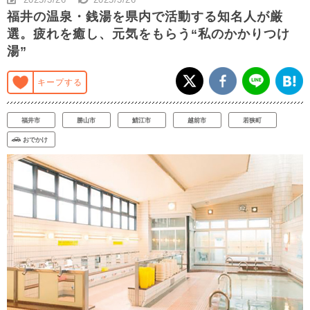
福井の温泉・銭湯を県内で活動する知名人が厳
選。疲れを癒し、元気をもらう“私のかかりつけ
湯”
キープする
福井市
勝山市
鯖江市
越前市
若狭町
おでかけ