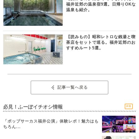
福井近郊の温泉宿9選。日帰りOKな
温泉も紹介。
【読みもの】昭和レトロな銭湯と喫
茶店をセットで巡る。福井近郊のお
すすめルート5選。
記事一覧へ戻る
必見！ふーぽイチオシ情報
PR
「ポップサーカス福井公演」体験レポ！魅力はも
ちろん...