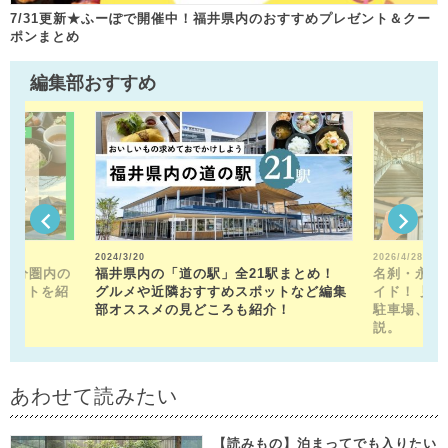
7/31更新★ふーぽで開催中！福井県内のおすすめプレゼント＆クー
ポンまとめ
編集部おすすめ
2024/3/20
2026/4/28
15分圏内の
福井県内の「道の駅」全21駅まとめ！
名刹・永平
ポットを紹
グルメや近隣おすすめスポットなど編集
イド！ 見
部オススメの見どころも紹介！
駐車場、お
説。
あわせて読みたい
【読みもの】泊まってでも入りたい