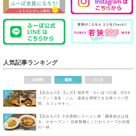
人気記事ランキング
24時間
週間
3ヶ月
【読みもの】【レポ】福井市「かいほつの湯」8/3オ
ープン！温泉・ジム・漫画を満喫できる神コスパ空
間。カフェやキッ...
【読みもの】小浜貴船にラーメン屋「麺屋為せば成
る」がオープン！ 自家製麺とこだわりスープが自慢
の一杯。