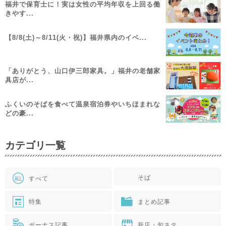
福井で保育士に！実は女性の平均年収を上回る働
きやす...
【8/8(土)～8/11(火・祝)】福井県内のイベ...
「ありがとう、山口伊三郎家具。」福井の老舗家
具店が...
ふくいのそばを食べて温泉宿泊券やいちほまれな
どの豪...
カテゴリ一覧
そば
すべて
特集
まとめ記事
ボーナス記事
新店・旬ネタ