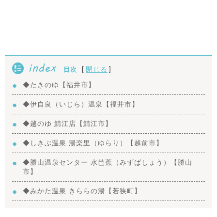
index
[
]
閉じる
目次
◆たきのゆ【福井市】
◆伊自良（いじら）温泉【福井市】
◆越のゆ 鯖江店【鯖江市】
◆しきぶ温泉 湯楽里（ゆらり）【越前市】
◆勝山温泉センター 水芭蕉（みずばしょう）【勝山
市】
◆みかた温泉 きららの湯【若狭町】