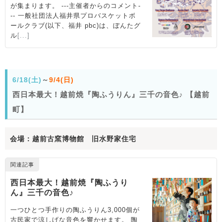
6/18(土)
～
9/4(日)
西日本最大！越前焼『陶ふうりん』三千の音色♪ 【越前
町】
会場：越前古窯博物館 旧水野家住宅