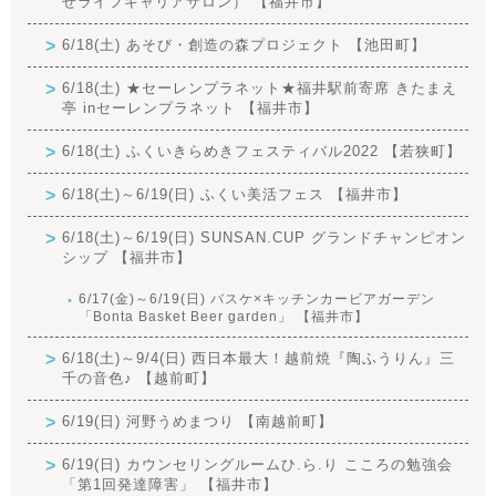
せライフキャリアサロン） 【福井市】
6/18(土) あそび・創造の森プロジェクト 【池田町】
6/18(土) ★セーレンプラネット★福井駅前寄席 きたまえ
亭 inセーレンプラネット 【福井市】
6/18(土) ふくいきらめきフェスティバル2022 【若狭町】
6/18(土)～6/19(日) ふくい美活フェス 【福井市】
6/18(土)～6/19(日) SUNSAN.CUP グランドチャンピオン
シップ 【福井市】
6/17(金)～6/19(日) バスケ×キッチンカービアガーデン
「Bonta Basket Beer garden」 【福井市】
6/18(土)～9/4(日) 西日本最大！越前焼『陶ふうりん』三
千の音色♪ 【越前町】
6/19(日) 河野うめまつり 【南越前町】
6/19(日) カウンセリングルームひ.ら.り こころの勉強会
「第1回発達障害」 【福井市】