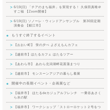
6/19(日) 「チアのまち福井」を実現する！ 久保田真唯＠
すご福 【Zoom開催】
6/19(日) ソノーレ・ウィンドアンサンブル 第30回定期
演奏会 【鯖江市】
もうすぐ終了するイベント
【おおい町】 蛍の夕べ よざえもんカフェ
【越前市】ほたるカフェ ほたるツアー
【あわら市】 あわら北潟湖畔花菖蒲まつり
【越前市】 モンスーンアジアの暮らし着展
開催中の長期イベント・企画展など
【福井市】 ほたるdeカジュアルフレンチ 一乗谷あさく
ら水の駅
【福井市】 ワークショップ「ストローロケット２号をつ