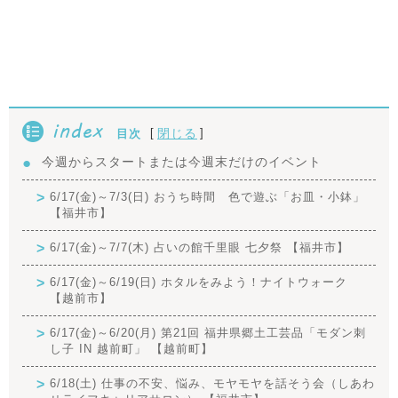
index
[
]
閉じる
目次
今週からスタートまたは今週末だけのイベント
6/17(金)～7/3(日) おうち時間 色で遊ぶ「お皿・小鉢」
【福井市】
6/17(金)～7/7(木) 占いの館千里眼 七夕祭 【福井市】
6/17(金)～6/19(日) ホタルをみよう！ナイトウォーク
【越前市】
6/17(金)～6/20(月) 第21回 福井県郷土工芸品「モダン刺
し子 IN 越前町」 【越前町】
6/18(土) 仕事の不安、悩み、モヤモヤを話そう会（しあわ