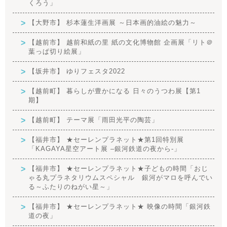
くろう」
【大野市】 杉本蓮生洋画展 ～日本画的油絵の魅力～
【越前市】 越前和紙の里 紙の文化博物館 企画展「リト＠
葉っぱ切り絵展」
【坂井市】 ゆりフェスタ2022
【越前町】 暮らしが豊かになる 日々のうつわ展【第1
期】
【越前町】 テーマ展「雨田光平の陶芸」
【福井市】 ★セーレンプラネット★第1回特別展
「KAGAYA星空アート展 –銀河鉄道の夜から-」
【福井市】 ★セーレンプラネット★子どもの時間「おじ
ゃる丸プラネタリウムスペシャル 銀河がマロを呼んでい
る～ふたりのねがい星～」
【福井市】 ★セーレンプラネット★ 映像の時間「銀河鉄
道の夜」