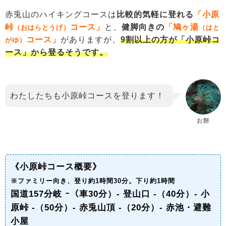
赤兎山のハイキングコースは
比較的気軽に登れる
「小原
峠
コース」
と、
健脚向きの
「鳩ヶ湯
（おはらとうげ）
（はと
コース」
がありますが、
9割以上の方が「小原峠コ
がゆ）
ース」から登るそうです。
わたしたちも小原峠コースを登ります！
お餅
《小原峠コース概要》
※ファミリー向き、登り約1時間30分。下り約1時間
国道157分岐 ｰ（車30分）- 登山口 -（40分）- 小
原峠 -（50分）- 赤兎山頂 -（20分）- 赤池・避難
小屋