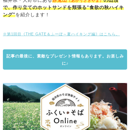
福井県・大野市にある
赤兎山
の山頂
（あかうさぎやま）
で、作り立てのホットサンドを頬張る“食欲の秋ハイキ
ング”
を紹介します！
※第1回目《THE GATE＆ふーぽ～夏ハイキング編》はこちら。
記事の最後に、素敵なプレゼント情報もあります。お楽しみ
に♪