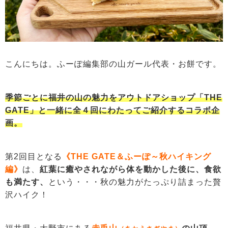
こんにちは。ふーぽ編集部の山ガール代表・お餅です。
季節ごとに福井の山の魅力をアウトドアショップ「THE
GATE」と一緒に全４回にわたってご紹介するコラボ企
画。
第2回目となる
《THE GATE＆ふーぽ～秋ハイキング
編》
は、
紅葉に癒やされながら体を動かした後に、食欲
も満たす、
という・・・秋の魅力がたっぷり詰まった贅
沢ハイク！