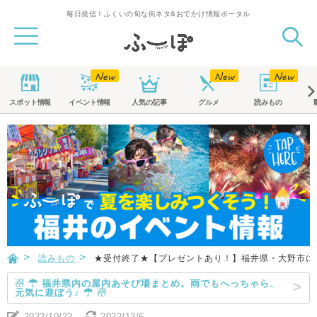
毎日発信！ふくいの旬な街ネタ&おでかけ情報ポータル
スポット
情報
イベント
情報
人気の記事
グルメ
読みもの
読みもの
★受付終了★【プレゼントあり！】福井県・大野市にあ
☃ ☂ 福井県内の屋内あそび場まとめ。雨でもへっちゃら、
元気に遊ぼう♪ ☂ ☃
2022/10/22
2022/12/6