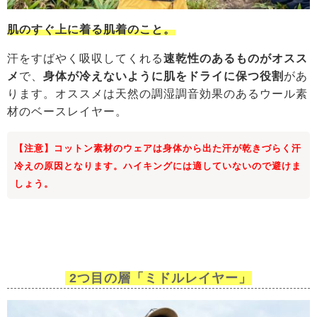
肌のすぐ上に着る肌着のこと。
汗をすばやく吸収してくれる
速乾性のあるものがオスス
メ
で、
身体が冷えないように肌をドライに保つ役割
があ
ります。オススメは天然の調湿調音効果のあるウール素
材のベースレイヤー。
【注意
】コットン素材のウェアは身体から出た汗が乾きづらく汗
冷えの原因となります。ハイキングには適していないので避けま
しょう。
2つ目の層「ミドルレイヤー」