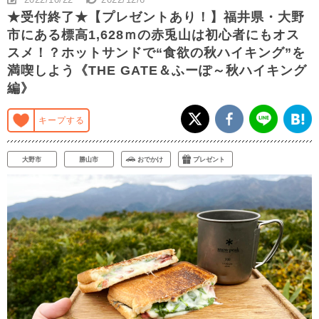
★受付終了★【プレゼントあり！】福井県・大野
市にある標高1,628ｍの赤兎山は初心者にもオス
スメ！？ホットサンドで“食欲の秋ハイキング”を
満喫しよう《THE GATE＆ふーぽ～秋ハイキング
編》
キープする
大野市
勝山市
おでかけ
プレゼント