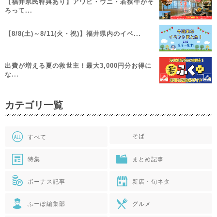
【福井県民特典あり】アワビ・ウニ・若狭牛がそ
ろって...
【8/8(土)～8/11(火・祝)】福井県内のイベ...
出費が増える夏の救世主！最大3,000円分お得に
な...
カテゴリ一覧
そば
すべて
特集
まとめ記事
ボーナス記事
新店・旬ネタ
ふーぽ編集部
グルメ