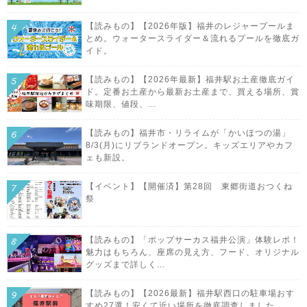
【読みもの】【2026年版】福井のレジャープールま
とめ。ウォータースライダー＆流れるプールを徹底ガ
イド。
【読みもの】【2026年最新】福井駅お土産徹底ガイ
ド。定番お土産から最新お土産まで、買える場所、賞
味期限、値段、...
【読みもの】福井市・リライムが「かいほつの湯」
8/3(月)にリブランドオープン。キッズエリアやカフ
ェも新設。
【イベント】【開催済】第28回 東郷街道おつくね
祭
【読みもの】「ポップサーカス福井公演」体験レポ！
魅力はもちろん、座席の見え方、フード、オリジナル
グッズまで詳しく...
【読みもの】【2026最新】福井駅西口の駐車場おす
すめ27選！安くて近い場所を徹底調査しました。