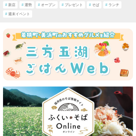
#
新店
#
運勢
#
オープン
#
プレゼント
#
そば
#
ランチ
#
週末イベント