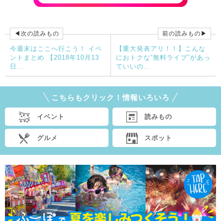
◀次の読みもの
前の読みもの▶
今週末はここへ行こう！ イベ
【重大発表アリ！！】こんな
ントまとめ 【2018年10月13
におトクな“無料ライブ”があっ
日...
ていいの...
こちらもクリック！情報いろいろ
イベント
読みもの
グルメ
スポット