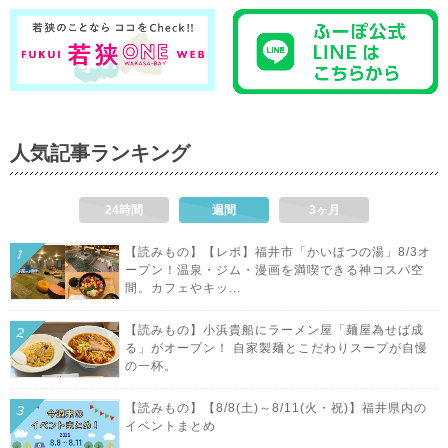
人気記事ランキング
24時間
週間
3ヶ月
【読みもの】【レポ】福井市「かいほつの湯」8/3オ
ープン！温泉・ジム・漫画を満喫できる神コスパ空
間。カフェやキッ...
【読みもの】小浜貴船にラーメン屋「麺屋為せば成
る」がオープン！ 自家製麺とこだわりスープが自慢
の一杯。
【読みもの】【8/8(土)～8/11(火・祝)】福井県内の
イベントまとめ