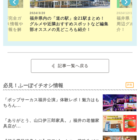
2024/3/20
2024/12/13
トが完全ガ
福井県内の「道の駅」全21駅まとめ！
福井県「福
クセス情報や
グルメや近隣おすすめスポットなど編集
周辺グルメ
メ情報を解
部オススメの見どころも紹介！
介！
記事一覧へ戻る
必見！ふーぽイチオシ情報
PR
「ポップサーカス福井公演」体験レポ！魅力はも
ちろん...
「ありがとう、山口伊三郎家具。」福井の老舗家
具店が...