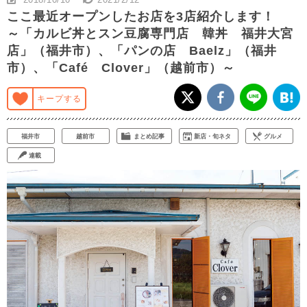
ここ最近オープンしたお店を3店紹介します！
～「カルビ丼とスン豆腐専門店 韓丼 福井大宮
店」（福井市）、「パンの店 Baelz」（福井
市）、「Café Clover」（越前市）～
キープする
福井市
越前市
まとめ記事
新店・旬ネタ
グルメ
連載