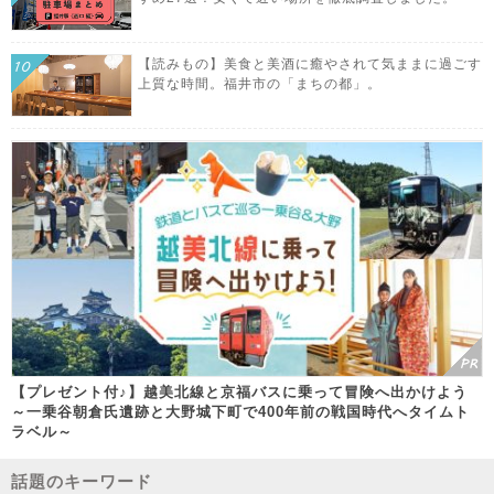
【読みもの】美食と美酒に癒やされて気ままに過ごす
上質な時間。福井市の「まちの都」。
【プレゼント付♪】越美北線と京福バスに乗って冒険へ出かけよう
～一乗谷朝倉氏遺跡と大野城下町で400年前の戦国時代へタイムト
ラベル～
話題のキーワード