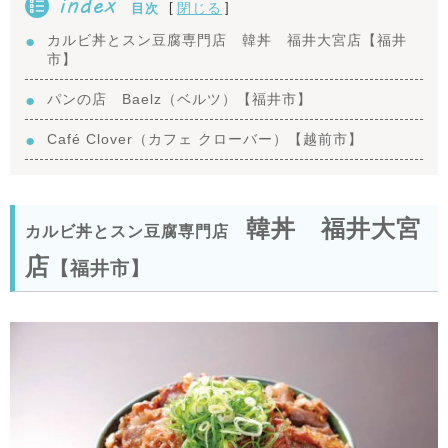
index
[
]
閉じる
目次
カルビ丼とスン豆腐専門店 韓丼 福井大宮店【福井
市】
パンの店 Baelz（ベルツ）【福井市】
Café Clover（カフェ クローバー）【越前市】
韓丼 福井大宮
カルビ丼とスン豆腐専門店
店
【福井市】