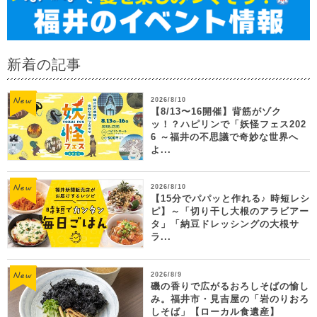
新着の記事
2026/8/10
【8/13〜16開催】背筋がゾク
ッ！？ハピリンで「妖怪フェス202
6 ～福井の不思議で奇妙な世界へ
よ...
2026/8/10
【15分でパパッと作れる♪ 時短レシ
ピ】～「切り干し大根のアラビアー
タ」「納豆ドレッシングの大根サ
ラ...
2026/8/9
磯の香りで広がるおろしそばの愉し
み。福井市・見吉屋の「岩のりおろ
しそば」【ローカル食遺産】