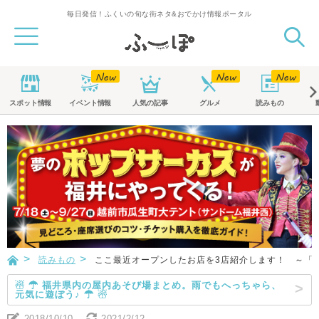
毎日発信！ふくいの旬な街ネタ&おでかけ情報ポータル
スポット
情報
イベント
情報
人気の記事
グルメ
読みもの
読みもの
ここ最近オープンしたお店を3店紹介します！ ～「カル
☃ ☂ 福井県内の屋内あそび場まとめ。雨でもへっちゃら、
元気に遊ぼう♪ ☂ ☃
2018/10/10
2021/2/12