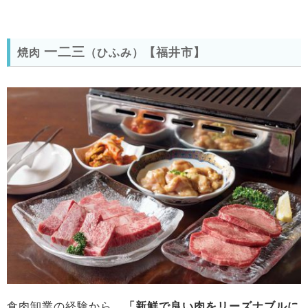
一二三
【福井市】
焼肉
（ひふみ）
食肉卸業の経験から、
「新鮮で良い肉をリーズナブルに