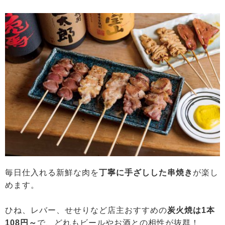
毎日仕入れる新鮮な肉を
丁寧に手ざしした串焼き
が楽し
めます。
ひね、レバー、せせりなど店主おすすめの
炭火焼は1本
108円～
で、どれもビールやお酒との相性が抜群！