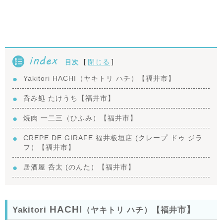
index
[
]
閉じる
目次
Yakitori HACHI（ヤキトリ ハチ）【福井市】
呑み処 たけうち【福井市】
焼肉 一二三（ひふみ）【福井市】
CREPE DE GIRAFE 福井板垣店 (クレープ ドゥ ジラ
フ）【福井市】
居酒屋 呑太 (のんた）【福井市】
HACHI
Yakitori
市】
（ヤキトリ ハチ）【福井