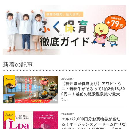
新着の記事
2026/8/7
【福井県民特典あり】アワビ・ウ
ニ・若狭牛がそろって1泊2食18,80
0円～！越前の絶景温泉旅で最大
5...
2026/8/7
エルパ2,000円分お買物券が当た
る！オーシャンスノードーム作りな