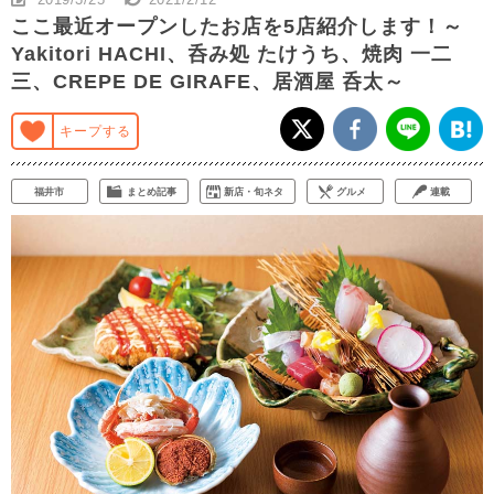
ここ最近オープンしたお店を5店紹介します！～
Yakitori HACHI、呑み処 たけうち、焼肉 一二
三、CREPE DE GIRAFE、居酒屋 呑太～
キープする
福井市
まとめ記事
新店・旬ネタ
グルメ
連載