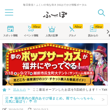
毎日発信！ふくいの旬な街ネタ&おでかけ情報ポータル
スポット
情報
イベント
情報
人気の記事
グルメ
読みもの
読みもの
ここ最近オープンしたお店を5店紹介します！～Yakitori
☃ ☂ 福井県内の屋内あそび場まとめ。雨でもへっちゃら、
元気に遊ぼう♪ ☂ ☃
2019/3/25
2021/2/12