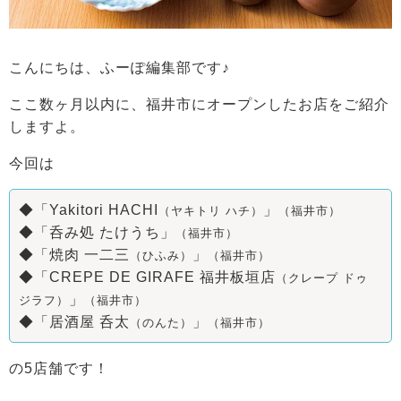
こんにちは、ふーぽ編集部です♪
ここ数ヶ月以内に、福井市にオープンしたお店をご紹介
しますよ。
今回は
◆「Yakitori HACHI
」
（ヤキトリ ハチ）
（福井市）
◆「呑み処 たけうち」
（福井市）
◆「焼肉 一二三
」
（ひふみ）
（福井市）
◆「CREPE DE GIRAFE
福井板垣店
（クレープ ドゥ
」
ジラフ）
（福井市）
◆「居酒屋 呑太
」
（のんた）
（福井市）
の5
店舗です！