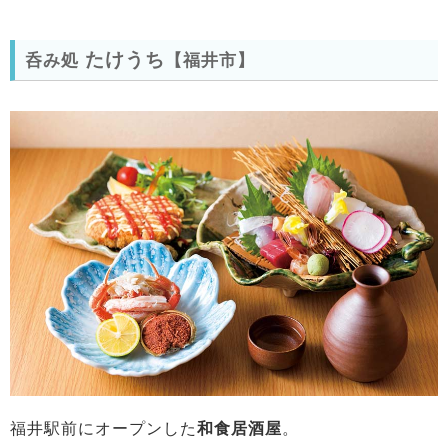
たけうち
呑み処
【福井市】
福井駅前にオープンした
和食居酒屋
。