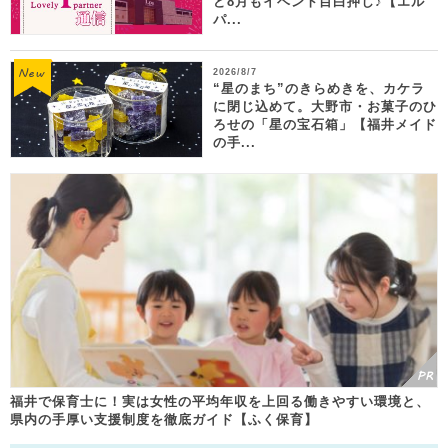
ど8月もイベント目白押し♪【エル
パ...
2026/8/7
“星のまち”のきらめきを、カケラ
に閉じ込めて。大野市・お菓子のひ
ろせの「星の宝石箱」【福井メイド
の手...
福井で保育士に！実は女性の平均年収を上回る働きやすい環境と、
県内の手厚い支援制度を徹底ガイド【ふく保育】