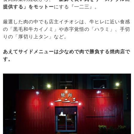
提供する」をモットー
にする『一二三』。
厳選した肉の中でも店主イチオシは、牛ヒレに近い食感
の「黒毛和牛カイノミ」や赤字覚悟の「ハラミ」、手切
りの「厚切り上タン」など。
あえてサイドメニューは少なめで肉で勝負する焼肉店で
す。