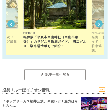
2024/7/19
2026/4/28
駅まとめ！
福井県「平泉寺白山神社（白山平泉
名刹・永平
トなど編集
寺）」の見どころ徹底ガイド。 周辺グル
イド！ 見
！
メ・駐車場情報もご紹介！
駐車場、お
説。
記事一覧へ戻る
必見！ふーぽイチオシ情報
PR
「ポップサーカス福井公演」体験レポ！魅力はも
ちろん...