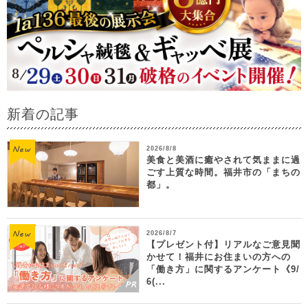
新着の記事
2026/8/8
美食と美酒に癒やされて気ままに過
ごす上質な時間。福井市の「まちの
都」。
2026/8/7
【プレゼント付】リアルなご意見聞
かせて！福井にお住まいの方への
「働き方」に関するアンケート《9/
6(...