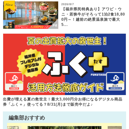
2026/8/7
【福井県民特典あり】アワビ・ウ
ニ・若狭牛がそろって1泊2食18,80
0円～！越前の絶景温泉旅で最大
5...
出費が増える夏の救世主！最大3,000円分お得になるデジタル商品
券「ふく＋」使ってる？8/31(月)まで販売中だよ♪
編集部おすすめ