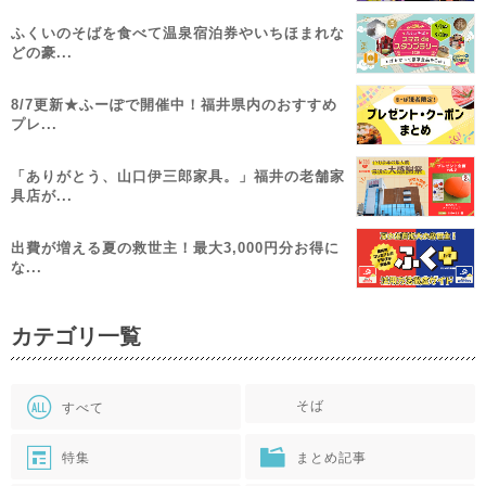
ふくいのそばを食べて温泉宿泊券やいちほまれな
どの豪...
8/7更新★ふーぽで開催中！福井県内のおすすめ
プレ...
「ありがとう、山口伊三郎家具。」福井の老舗家
具店が...
出費が増える夏の救世主！最大3,000円分お得に
な...
カテゴリ一覧
そば
すべて
特集
まとめ記事