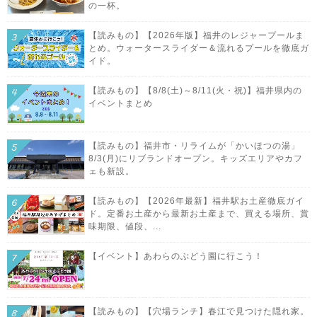
の一杯。
【読みもの】【2026年版】福井のレジャープールま
とめ。ウォータースライダー＆流れるプールを徹底ガ
イド。
【読みもの】【8/8(土)～8/11(火・祝)】福井県内の
イベントまとめ
【読みもの】福井市・リライムが「かいほつの湯」
8/3(月)にリブランドオープン。キッズエリアやカフ
ェも新設。
【読みもの】【2026年最新】福井駅お土産徹底ガイ
ド。定番お土産から最新お土産まで、買える場所、賞
味期限、値段、...
【イベント】あわらのぶどう園に行こう！
【読みもの】【穴場ランチ】春江で見つけた隠れ家。