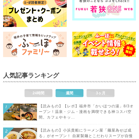
人気記事ランキング
24時間
週間
3ヶ月
【読みもの】【レポ】福井市「かいほつの湯」8/3オ
ープン！温泉・ジム・漫画を満喫できる神コスパ空
間。カフェやキッ...
【読みもの】小浜貴船にラーメン屋「麺屋為せば成
る」がオープン！ 自家製麺とこだわりスープが自慢