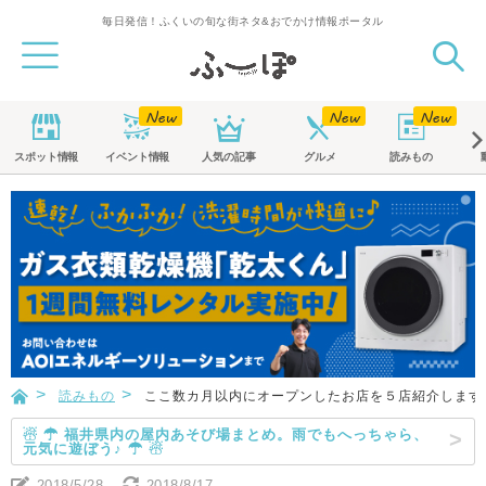
毎日発信！ふくいの旬な街ネタ&おでかけ情報ポータル
スポット
情報
イベント
情報
人気の記事
グルメ
読みもの
読みもの
ここ数カ月以内にオープンしたお店を５店紹介します！ 
☃ ☂ 福井県内の屋内あそび場まとめ。雨でもへっちゃら、
元気に遊ぼう♪ ☂ ☃
2018/5/28
2018/8/17