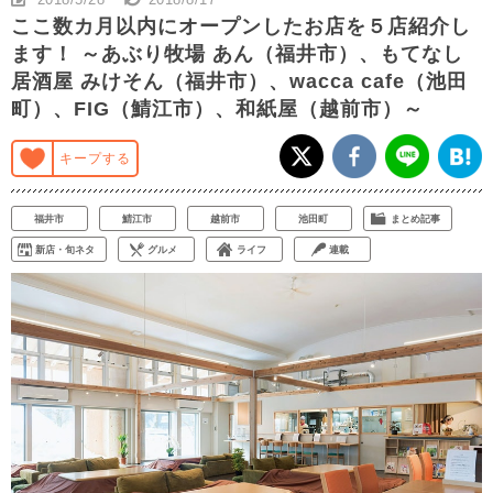
ここ数カ月以内にオープンしたお店を５店紹介し
ます！ ～あぶり牧場 あん（福井市）、もてなし
居酒屋 みけそん（福井市）、wacca cafe（池田
町）、FIG（鯖江市）、和紙屋（越前市）～
キープする
福井市
鯖江市
越前市
池田町
まとめ記事
新店・旬ネタ
グルメ
ライフ
連載