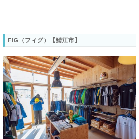
FIG（フィグ）【鯖江市】