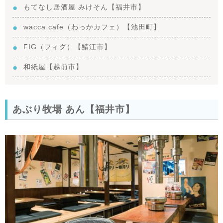
もてなし居酒屋 みけそん【福井市】
wacca cafe（わっかカフェ）【池田町】
FIG（フィグ）【鯖江市】
和紙屋【越前市】
あぶり牧場 あん【福井市】