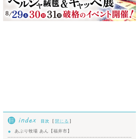
index
[
]
閉じる
目次
あぶり牧場 あん【福井市】