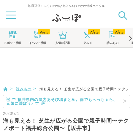
毎日発信！ふくいの旬な街ネタ&おでかけ情報ポータル
スポット
情報
イベント
情報
人気の記事
グルメ
読みもの
読みもの
海も見える！ 芝生が広がる公園で親子時間〜テクノ
☃ ☂ 福井県内の屋内あそび場まとめ。雨でもへっちゃら、
元気に遊ぼう♪ ☂ ☃
2020/7/1
海も見える！ 芝生が広がる公園で親子時間〜テク
ノポート福井総合公園〜【坂井市】