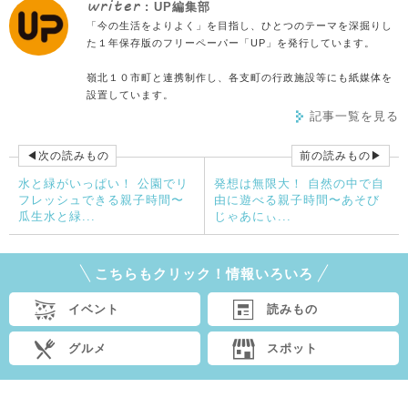
writer
: UP編集部
「今の生活をよりよく」を目指し、ひとつのテーマを深掘りし
た１年保存版のフリーペーパー「UP」を発行しています。
嶺北１０市町と連携制作し、各支町の行政施設等にも紙媒体を
設置しています。
記事一覧を見る
◀次の読みもの
前の読みもの▶
水と緑がいっぱい！ 公園でリ
発想は無限大！ 自然の中で自
フレッシュできる親子時間〜
由に遊べる親子時間〜あそび
瓜生水と緑...
じゃあにぃ...
こちらもクリック！情報いろいろ
イベント
読みもの
グルメ
スポット