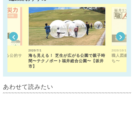
2020/7/1
2020/10/15
できる公的サ
海も見える！ 芝生が広がる公園で親子時
職人図鑑〜
間〜テクノポート福井総合公園〜【坂井
ち〜
市】
あわせて読みたい