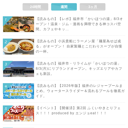
24時間
週間
3ヶ月
【読みもの】【レポ】福井市「かいほつの湯」8/3オ
ープン！温泉・ジム・漫画を満喫できる神コスパ空
間。カフェやキッ...
【読みもの】小浜貴船にラーメン屋「麺屋為せば成
る」がオープン！ 自家製麺とこだわりスープが自慢
の一杯。
【読みもの】福井市・リライムが「かいほつの湯」
8/3(月)にリブランドオープン。キッズエリアやカフ
ェも新設。
【読みもの】【2026年版】福井のレジャープールま
とめ。ウォータースライダー＆流れるプールを徹底ガ
イド。
【イベント】【開催済】第2回 ふくいやきとりフェ
ス！！！ produced by エンジョeat！！！