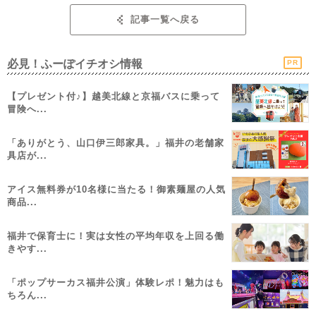
記事一覧へ戻る
必見！ふーぽイチオシ情報
PR
【プレゼント付♪】越美北線と京福バスに乗って
冒険へ...
「ありがとう、山口伊三郎家具。」福井の老舗家
具店が...
アイス無料券が10名様に当たる！御素麺屋の人気
商品...
福井で保育士に！実は女性の平均年収を上回る働
きやす...
「ポップサーカス福井公演」体験レポ！魅力はも
ちろん...