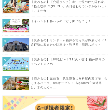
【読みもの】【穴場ランチ】春江で見つけた隠れ家。
「軽食喫茶 來(KURU)」の日替わりランチがおいしく
て、また食...
【イベント】あわらのぶどう園に行こう！
【読みもの】サンドーム福井を地元民が徹底ガイド！
遠征勢に教えたい駐車場・託児所・周辺スポット
【読みもの】【8/8(土)～8/11(火・祝)】福井県内の
イベントまとめ
【読みもの】越前市・武生楽市に無料屋内遊び場「ら
くまるパーク」8/4オープン！ 高さ6mの立体迷路
と、木のぬくも...