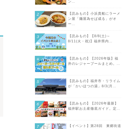
ン...
【読みもの】小浜貴船にラーメ
ン屋「麺屋為せば成る」がオ
ー...
【読みもの】【8/8(土)～
8/11(火・祝)】福井県内...
【読みもの】【2026年版】福
井のレジャープールまとめ。...
【読みもの】福井市・リライム
が「かいほつの湯」8/3(月...
【読みもの】【2026年最新】
福井駅お土産徹底ガイド。定...
【イベント】第28回 東郷街道