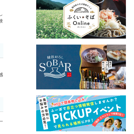
し
験
感
一