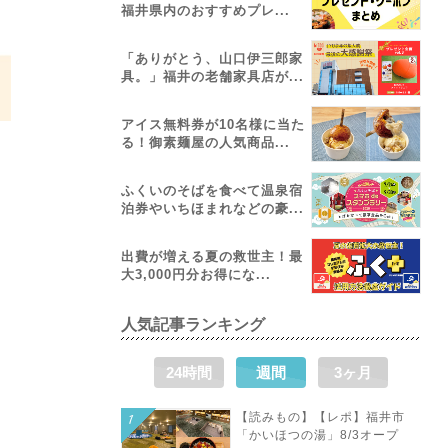
福井県内のおすすめプレ...
「ありがとう、山口伊三郎家
具。」福井の老舗家具店が...
アイス無料券が10名様に当た
る！御素麺屋の人気商品...
ふくいのそばを食べて温泉宿
泊券やいちほまれなどの豪...
出費が増える夏の救世主！最
大3,000円分お得にな...
人気記事ランキング
24時間
週間
3ヶ月
【読みもの】【レポ】福井市
「かいほつの湯」8/3オープ