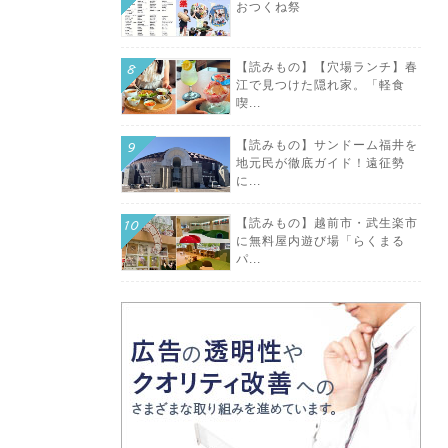
おつくね祭
【読みもの】【穴場ランチ】春
江で見つけた隠れ家。「軽食
喫...
【読みもの】サンドーム福井を
地元民が徹底ガイド！遠征勢
に...
【読みもの】越前市・武生楽市
に無料屋内遊び場「らくまる
パ...