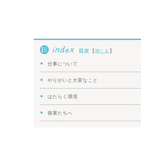
index
[
]
目次
閉じる
仕事について
やりがいと大変なこと
はたらく環境
後輩たちへ