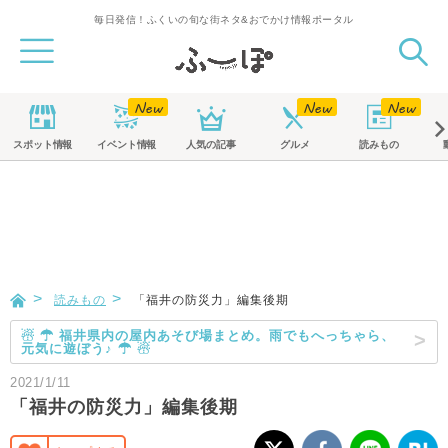
毎日発信！ふくいの旬な街ネタ&おでかけ情報ポータル
スポット
情報
イベント
情報
人気の記事
グルメ
読みもの
読みもの
「福井の防災力」編集後期
☃ ☂ 福井県内の屋内あそび場まとめ。雨でもへっちゃら、
元気に遊ぼう♪ ☂ ☃
2021/1/11
「福井の防災力」編集後期