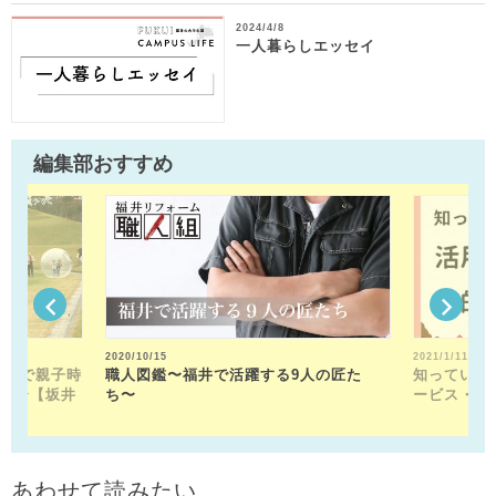
2024/4/8
一人暮らしエッセイ
編集部おすすめ
2020/10/15
2021/1/11
公園で親子時
職人図鑑〜福井で活躍する9人の匠た
知っている
園〜【坂井
ち〜
ービス・活
あわせて読みたい