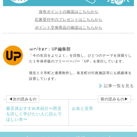
保有ポイントの確認はこちらから
応募受付中のプレゼントはこちらから
ポイント交換商品の確認はこちらから
writer
: UP編集部
「今の生活をよりよく」を目指し、ひとつのテーマを深掘りし
た１年保存版のフリーペーパー「UP」を発行しています。
嶺北１０市町と連携制作し、各支町の行政施設等にも紙媒体を
設置しています。
記事一覧を見る
◀次の読みもの
前の読みもの▶
書店員おすすめ本紹介〜防災
お金と災害
を詳しく学びたい人に読んで
ほしい本〜