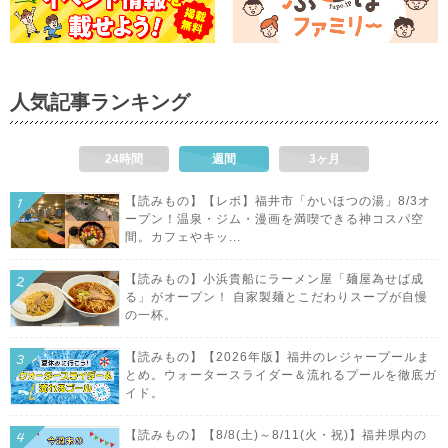
人気記事ランキング
24時間
週間
3ヶ月
【読みもの】【レポ】福井市「かいほつの湯」8/3オ
ープン！温泉・ジム・漫画を満喫できる神コスパ空
間。カフェやキッ...
【読みもの】小浜貴船にラーメン屋「麺屋為せば成
る」がオープン！ 自家製麺とこだわりスープが自慢
の一杯。
【読みもの】【2026年版】福井のレジャープールま
とめ。ウォータースライダー＆流れるプールを徹底ガ
イド。
【読みもの】【8/8(土)～8/11(火・祝)】福井県内の