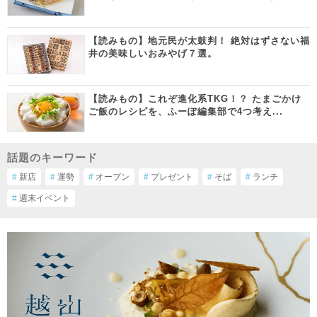
【読みもの】地元民が太鼓判！ 絶対はずさない福
井の美味しいおみやげ７選。
【読みもの】これぞ進化系TKG！？ たまごかけ
ご飯のレシピを、ふーぽ編集部で4つ考え...
話題のキーワード
#
新店
#
運勢
#
オープン
#
プレゼント
#
そば
#
ランチ
#
週末イベント