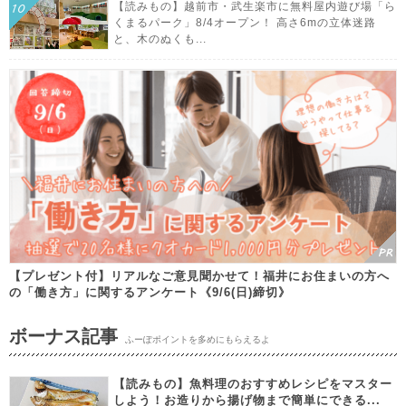
【読みもの】越前市・武生楽市に無料屋内遊び場「ら
くまるパーク」8/4オープン！ 高さ6mの立体迷路
と、木のぬくも...
【プレゼント付】リアルなご意見聞かせて！福井にお住まいの方へ
の「働き方」に関するアンケート《9/6(日)締切》
ボーナス記事
ふーぽポイントを多めにもらえるよ
【読みもの】魚料理のおすすめレシピをマスター
しよう！お造りから揚げ物まで簡単にできる...