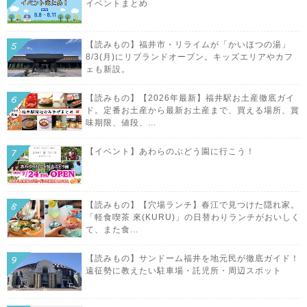
イベントまとめ
【読みもの】福井市・リライムが「かいほつの湯」
8/3(月)にリブランドオープン。キッズエリアやカフ
ェも新設。
【読みもの】【2026年最新】福井駅お土産徹底ガイ
ド。定番お土産から最新お土産まで、買える場所、賞
味期限、値段、...
【イベント】あわらのぶどう園に行こう！
【読みもの】【穴場ランチ】春江で見つけた隠れ家。
「軽食喫茶 來(KURU)」の日替わりランチがおいしく
て、また食...
【読みもの】サンドーム福井を地元民が徹底ガイド！
遠征勢に教えたい駐車場・託児所・周辺スポット