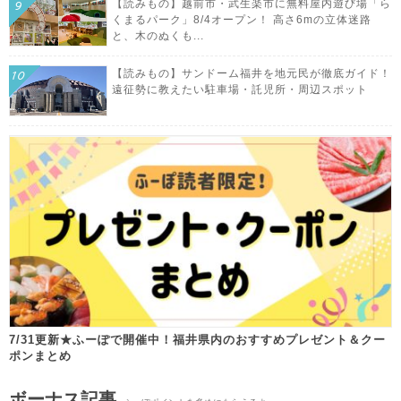
【読みもの】越前市・武生楽市に無料屋内遊び場「ら
くまるパーク」8/4オープン！ 高さ6mの立体迷路
と、木のぬくも...
【読みもの】サンドーム福井を地元民が徹底ガイド！
遠征勢に教えたい駐車場・託児所・周辺スポット
7/31更新★ふーぽで開催中！福井県内のおすすめプレゼント＆クー
ポンまとめ
ボーナス記事