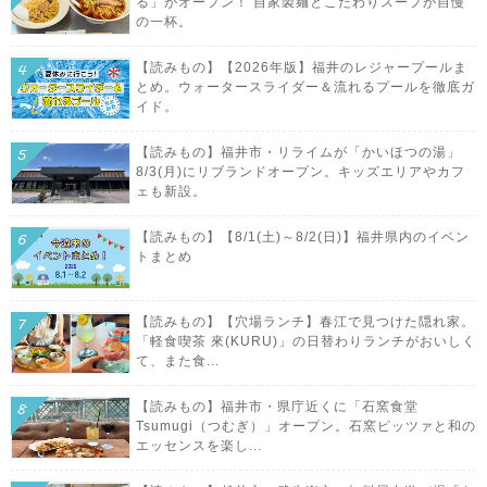
る」がオープン！ 自家製麺とこだわりスープが自慢
の一杯。
【読みもの】【2026年版】福井のレジャープールま
とめ。ウォータースライダー＆流れるプールを徹底ガ
イド。
【読みもの】福井市・リライムが「かいほつの湯」
8/3(月)にリブランドオープン。キッズエリアやカフ
ェも新設。
【読みもの】【8/1(土)～8/2(日)】福井県内のイベン
トまとめ
【読みもの】【穴場ランチ】春江で見つけた隠れ家。
「軽食喫茶 來(KURU)」の日替わりランチがおいしく
て、また食...
【読みもの】福井市・県庁近くに「石窯食堂
Tsumugi（つむぎ）」オープン。石窯ピッツァと和の
エッセンスを楽し...