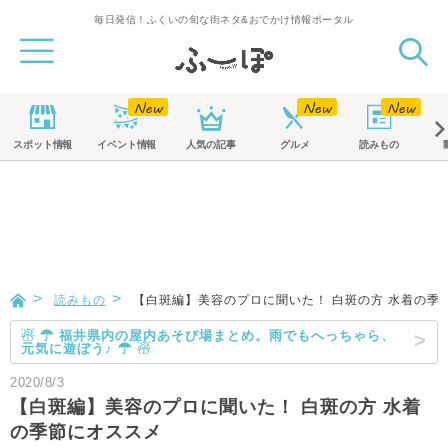
毎日発信！ふくいの旬な街ネタ&おでかけ情報ポータル
スポット
情報
イベント
情報
人気の記事
グルメ
読みもの
読みもの
【白斑編】美容のプロに聞いた！ 白斑の方 水着の季
☃ ☂ 福井県内の屋内あそび場まとめ。雨でもへっちゃら、
元気に遊ぼう♪ ☂ ☃
2020/8/3
【白斑編】美容のプロに聞いた！ 白斑の方 水着
の季節にオススメ