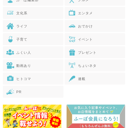
ふーぽ編集部
グルメ
文化系
エンタメ
ライフ
おでかけ
子育て
イベント
ふくい人
プレゼント
動画あり
ちょいネタ
ヒトコマ
連載
PR