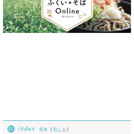
index
[
]
閉じる
目次