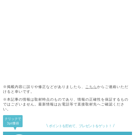
※掲載内容に誤りや修正などがありましたら、
こちら
からご連絡いただ
けると幸いです。
※本記事の情報は取材時点のものであり、情報の正確性を保証するもの
ではございません。
最新情報はお電話等で直接取材先へご確認くださ
い。
クリックで
3pt
獲得
ポイントを貯めて、プレゼントをゲット！