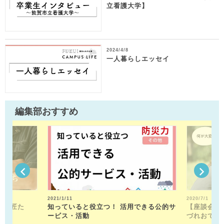
立看護大学】
2024/4/8
一人暮らしエッセイ
編集部おすすめ
2021/1/11
2020/7/1
人の匠た
知っていると役立つ！ 活用できる公的サ
【座談会】
ービス・活動
づれおでか