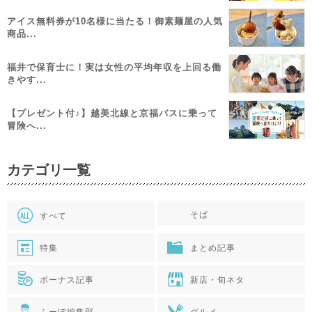
アイス無料券が10名様に当たる！御素麺屋の人気
商品...
福井で保育士に！実は女性の平均年収を上回る働
きやす...
【プレゼント付♪】越美北線と京福バスに乗って
冒険へ...
カテゴリ一覧
そば
すべて
特集
まとめ記事
ボーナス記事
新店・旬ネタ