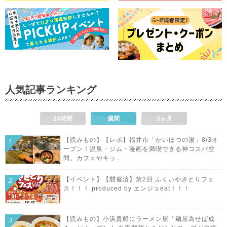
人気記事ランキング
24時間
週間
3ヶ月
【読みもの】【レポ】福井市「かいほつの湯」8/3オ
ープン！温泉・ジム・漫画を満喫できる神コスパ空
間。カフェやキッ...
【イベント】【開催済】第2回 ふくいやきとりフェ
ス！！！ produced by エンジョeat！！！
【読みもの】小浜貴船にラーメン屋「麺屋為せば成