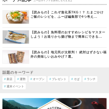
ふーぽポイントを多めにもらえるよ
【読みもの】これぞ進化系TKG！？ たまごかけ
ご飯のレシピを、ふーぽ編集部で4つ考え...
【読みもの】魚料理のおすすめレシピをマスター
しよう！お造りから揚げ物まで簡単にできる...
【読みもの】地元民が太鼓判！ 絶対はずさない福
井の美味しいおみやげ７選。
話題のキーワード
#
新店
#
運勢
#
オープン
#
プレゼント
#
そば
#
ランチ
#
週末イベント