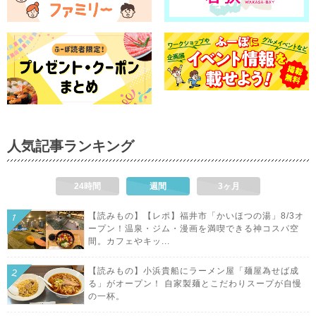
人気記事ランキング
24時間
週間
3ヶ月
【読みもの】【レポ】福井市「かいほつの湯」8/3オ
ープン！温泉・ジム・漫画を満喫できる神コスパ空
間。カフェやキッ...
【読みもの】小浜貴船にラーメン屋「麺屋為せば成
る」がオープン！ 自家製麺とこだわりスープが自慢
の一杯。