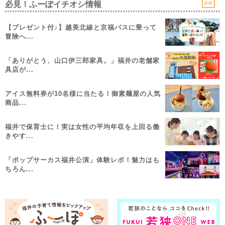
必見！ふーぽイチオシ情報
PR
【プレゼント付♪】越美北線と京福バスに乗って
冒険へ...
「ありがとう、山口伊三郎家具。」福井の老舗家
具店が...
アイス無料券が10名様に当たる！御素麺屋の人気
商品...
福井で保育士に！実は女性の平均年収を上回る働
きやす...
「ポップサーカス福井公演」体験レポ！魅力はも
ちろん...