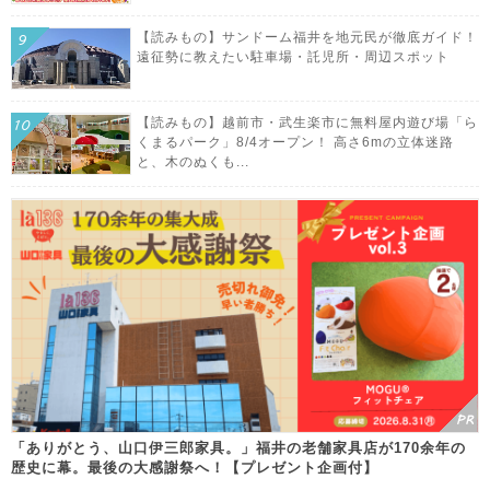
【読みもの】サンドーム福井を地元民が徹底ガイド！
遠征勢に教えたい駐車場・託児所・周辺スポット
【読みもの】越前市・武生楽市に無料屋内遊び場「ら
くまるパーク」8/4オープン！ 高さ6mの立体迷路
と、木のぬくも...
「ありがとう、山口伊三郎家具。」福井の老舗家具店が170余年の
歴史に幕。最後の大感謝祭へ！【プレゼント企画付】