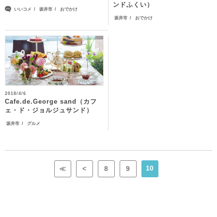
ンドふくい）
いいコメ
坂井市
おでかけ
坂井市
おでかけ
2018/4/6
Cafe.de.George sand（カフ
ェ・ド・ジョルジュサンド）
坂井市
グルメ
10
≪
<
8
9