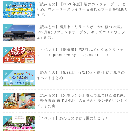
【読みもの】【2026年版】福井のレジャープールま
とめ。ウォータースライダー＆流れるプールを徹底ガ
イド。
【読みもの】福井市・リライムが「かいほつの湯」
8/3(月)にリブランドオープン。キッズエリアやカフ
ェも新設。
【イベント】【開催済】第2回 ふくいやきとりフェ
ス！！！ produced by エンジョeat！！！
【読みもの】【8/8(土)～8/11(火・祝)】福井県内の
イベントまとめ
【読みもの】【穴場ランチ】春江で見つけた隠れ家。
「軽食喫茶 來(KURU)」の日替わりランチがおいしく
て、また食...
【イベント】あわらのぶどう園に行こう！