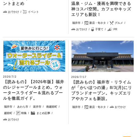
ントまとめ
温泉・ジム・漫画を満喫できる
神コスパ空間。カフェやキッズ
おでかけ
イベント
エリアも新設！
福井市
新店・旬ネタ
グルメ
おでかけ
子育て
PR
2026/7/2
2026/7/17
【読みもの】【2026年版】福井
【読みもの】福井市・リライム
のレジャープールまとめ。ウォ
が「かいほつの湯」8/3(月)にリ
ータースライダー＆流れるプー
ブランドオープン。キッズエリ
ルを徹底ガイド。
アやカフェも新設。
福井市
あわら市
坂井市
南越前町
福井市
新店・旬ネタ
おでかけ
越前町
特集
まとめ記事
おでかけ