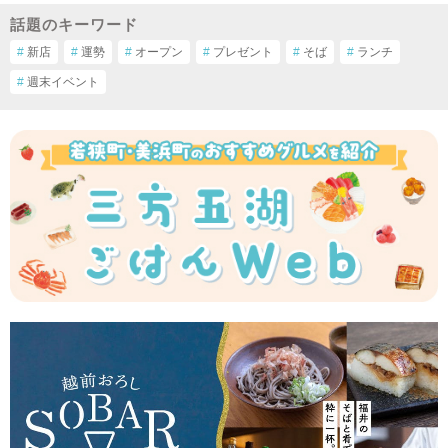
話題のキーワード
#
新店
#
運勢
#
オープン
#
プレゼント
#
そば
#
ランチ
#
週末イベント