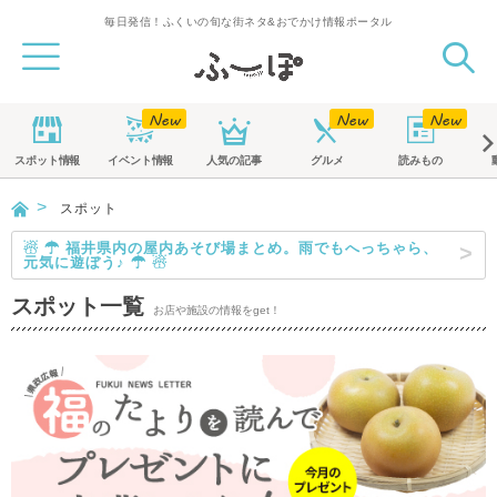
毎日発信！ふくいの旬な街ネタ&おでかけ情報ポータル
スポット
情報
イベント
情報
人気の記事
グルメ
読みもの
スポット
☃ ☂ 福井県内の屋内あそび場まとめ。雨でもへっちゃら、
元気に遊ぼう♪ ☂ ☃
スポット一覧
お店や施設の情報をget！