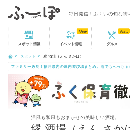
毎日発信！ふくいの旬な街
スポット
情報
イベント
情報
グルメ
スポット
縁 酒場（えん さかば）
ファミリー必見！福井県内の屋内遊び場まとめ。雨でもへっちゃ
洋風も和風もおまかせの美味しい酒場。
縁 酒場（えん さか