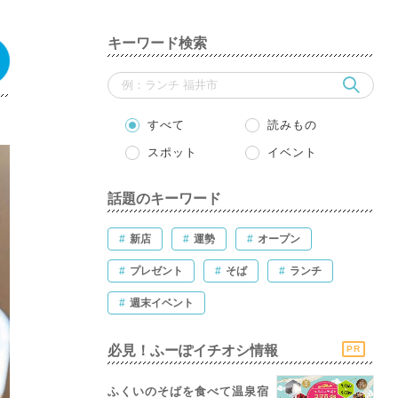
キーワード検索
すべて
読みもの
スポット
イベント
話題のキーワード
#
新店
#
運勢
#
オープン
#
プレゼント
#
そば
#
ランチ
#
週末イベント
必見！ふーぽイチオシ情報
PR
ふくいのそばを食べて温泉宿