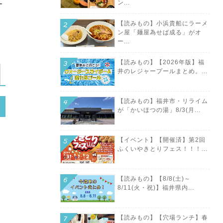
ン...
ー
【読みもの】小浜貴船にラーメ
ン屋「麺屋為せば成る」がオ
ー...
【読みもの】【2026年版】福
井のレジャープールまとめ。...
【読みもの】福井市・リライム
が「かいほつの湯」8/3(月...
【イベント】【開催済】第2回
ふくいやきとりフェス！！！...
【読みもの】【8/8(土)～
8/11(火・祝)】福井県内...
【読みもの】【穴場ランチ】春