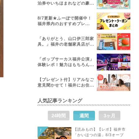
泊券やいちほまれなどの豪...
8/7更新★ふーぽで開催中！
福井県内のおすすめプレ...
「ありがとう、山口伊三郎家
具。」福井の老舗家具店が...
「ポップサーカス福井公演」
体験レポ！魅力はもちろん...
【プレゼント付】リアルなご
意見聞かせて！福井にお住...
人気記事ランキング
24時間
週間
3ヶ月
【読みもの】【レポ】福井市
「かいほつの湯」8/3オープ