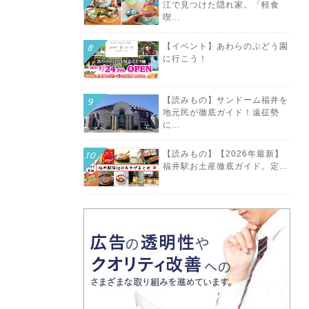
江で見つけた隠れ家。「軽食
喫...
【イベント】あわらのぶどう園
に行こう！
【読みもの】サンドーム福井を
地元民が徹底ガイド！遠征勢
に...
【読みもの】【2026年最新】
福井駅お土産徹底ガイド。定...