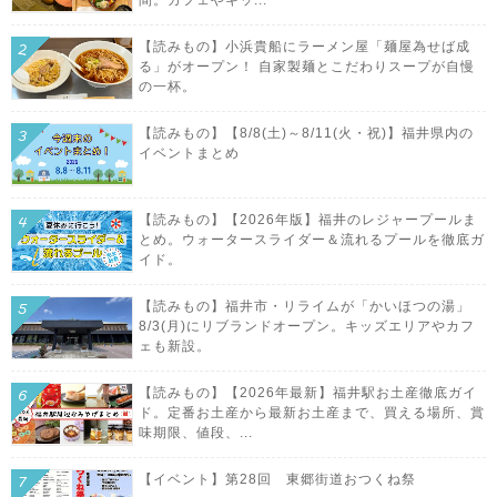
【読みもの】小浜貴船にラーメン屋「麺屋為せば成
る」がオープン！ 自家製麺とこだわりスープが自慢
の一杯。
【読みもの】【8/8(土)～8/11(火・祝)】福井県内の
イベントまとめ
【読みもの】【2026年版】福井のレジャープールま
とめ。ウォータースライダー＆流れるプールを徹底ガ
イド。
【読みもの】福井市・リライムが「かいほつの湯」
8/3(月)にリブランドオープン。キッズエリアやカフ
ェも新設。
【読みもの】【2026年最新】福井駅お土産徹底ガイ
ド。定番お土産から最新お土産まで、買える場所、賞
味期限、値段、...
【イベント】第28回 東郷街道おつくね祭