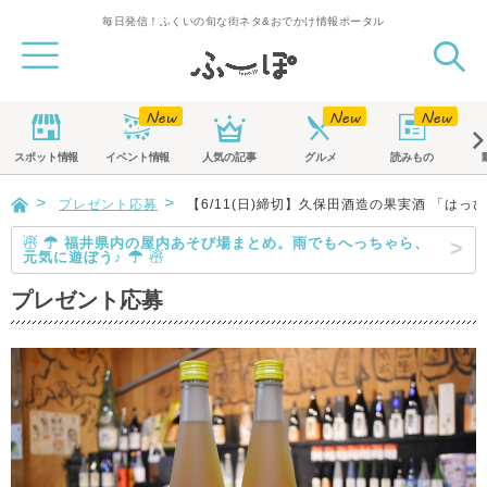
毎日発信！ふくいの旬な街ネタ&おでかけ情報ポータル
スポット
情報
イベント
情報
人気の記事
グルメ
読みもの
プレゼント応募
【6/11(日)締切】久保田酒造の果実酒 「はっ
☃ ☂ 福井県内の屋内あそび場まとめ。雨でもへっちゃら、
元気に遊ぼう♪ ☂ ☃
プレゼント応募