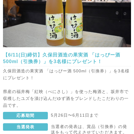
【6/11(日)締切】久保田酒造の果実酒 「はっぴー酒
500ml（引換券）」を3名様にプレゼント！
久保田酒造の果実酒 「はっぴー酒 500ml（引換券）」を3名様
にプレゼント！
県産の福井梅「紅映（べにさし）」を使った梅酒と、坂井市で
収穫したユズを漬け込んだゆず酒をブレンドしたこだわりの一
品です。
5月26日〜6月11日まで
応募期間
当選者の発表は、賞品（引換券）の発
当選発表
送をもって代えさせていただきます。