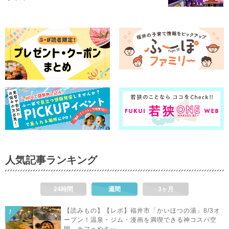
人気記事ランキング
24時間
週間
3ヶ月
【読みもの】【レポ】福井市「かいほつの湯」8/3オ
ープン！温泉・ジム・漫画を満喫できる神コスパ空
間。カフェやキッ...