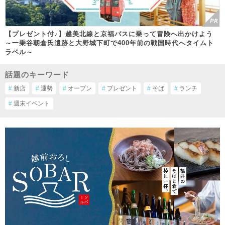
【プレゼント付♪】越美北線と京福バスに乗って冒険へ出かけよう
～一乗谷朝倉氏遺跡と大野城下町で400年前の戦国時代へタイムト
ラベル～
話題のキーワード
#
新店
#
運勢
#
オープン
#
プレゼント
#
そば
#
ランチ
#
週末イベント