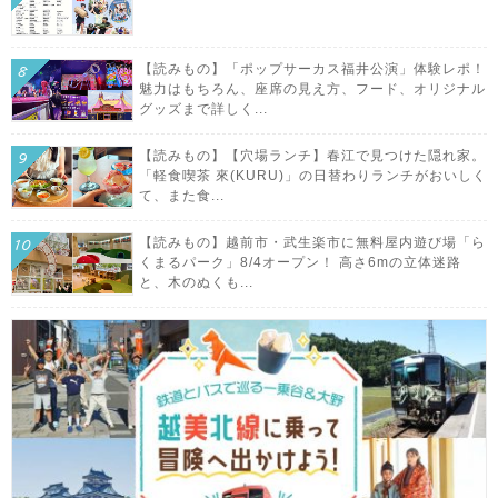
【読みもの】「ポップサーカス福井公演」体験レポ！
魅力はもちろん、座席の見え方、フード、オリジナル
グッズまで詳しく...
【読みもの】【穴場ランチ】春江で見つけた隠れ家。
「軽食喫茶 來(KURU)」の日替わりランチがおいしく
て、また食...
【読みもの】越前市・武生楽市に無料屋内遊び場「ら
くまるパーク」8/4オープン！ 高さ6mの立体迷路
と、木のぬくも...