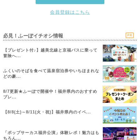
会員登録はこちら
必見！ふーぽイチオシ情報
PR
【プレゼント付♪】越美北線と京福バスに乗って
冒険へ...
ふくいのそばを食べて温泉宿泊券やいちほまれな
どの豪...
8/7更新★ふーぽで開催中！福井県内のおすすめ
プレ...
【8/8(土)～8/11(火・祝)】福井県内のイベ...
「ポップサーカス福井公演」体験レポ！魅力はも
ちろん...